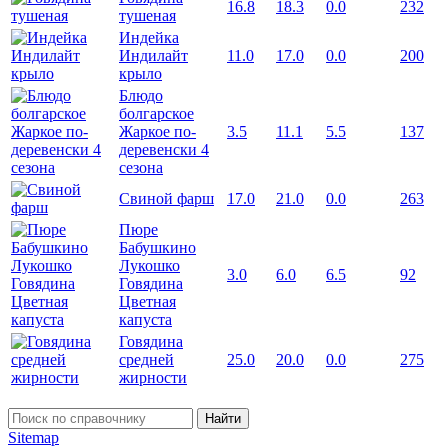
16.8
18.3
0.0
232
тушеная
Индейка
Индилайт
11.0
17.0
0.0
200
крыло
Блюдо
болгарское
Жаркое по-
3.5
11.1
5.5
137
деревенски 4
сезона
Свиной фарш
17.0
21.0
0.0
263
Пюре
Бабушкино
Лукошко
3.0
6.0
6.5
92
Говядина
Цветная
капуста
Говядина
средней
25.0
20.0
0.0
275
жирности
Найти
Sitemap