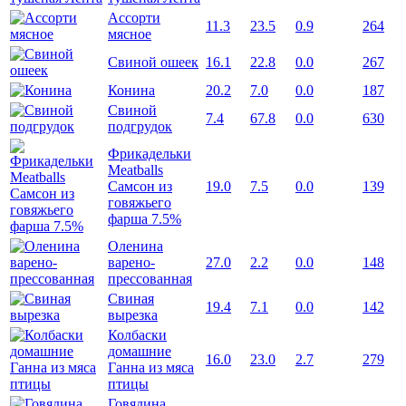
Ассорти
11.3
23.5
0.9
264
мясное
Свиной ошеек
16.1
22.8
0.0
267
Конина
20.2
7.0
0.0
187
Свиной
7.4
67.8
0.0
630
подгрудок
Фрикадельки
Meatballs
Самсон из
19.0
7.5
0.0
139
говяжьего
фарша 7.5%
Оленина
варено-
27.0
2.2
0.0
148
прессованная
Свиная
19.4
7.1
0.0
142
вырезка
Колбаски
домашние
16.0
23.0
2.7
279
Ганна из мяса
птицы
Говядина