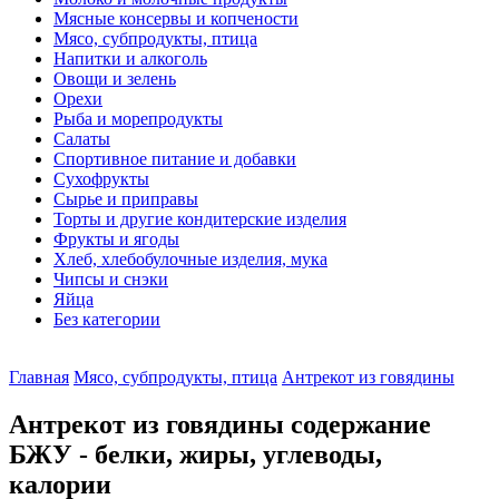
Мясные консервы и копчености
Мясо, субпродукты, птица
Напитки и алкоголь
Овощи и зелень
Орехи
Рыба и морепродукты
Салаты
Спортивное питание и добавки
Сухофрукты
Сырье и приправы
Торты и другие кондитерские изделия
Фрукты и ягоды
Хлеб, хлебобулочные изделия, мука
Чипсы и снэки
Яйца
Без категории
Главная
Мясо, субпродукты, птица
Антрекот из говядины
Антрекот из говядины содержание
БЖУ - белки, жиры, углеводы,
калории