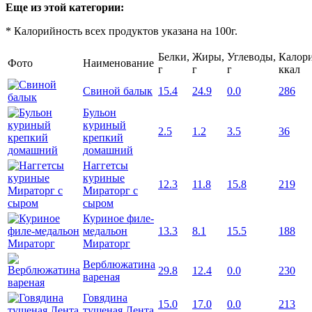
Еще из этой категории:
* Калорийность всех продуктов указана на 100г.
Белки,
Жиры,
Углеводы,
Калори
Фото
Наименование
г
г
г
ккал
Свиной балык
15.4
24.9
0.0
286
Бульон
куриный
2.5
1.2
3.5
36
крепкий
домашний
Наггетсы
куриные
12.3
11.8
15.8
219
Мираторг с
сыром
Куриное филе-
медальон
13.3
8.1
15.5
188
Мираторг
Верблюжатина
29.8
12.4
0.0
230
вареная
Говядина
15.0
17.0
0.0
213
тушеная Лента