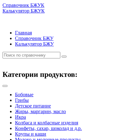
Справочник БЖУК
Калькулятор БЖУК
Главная
Справочник БЖУ
Калькулятор БЖУ
Категории продуктов:
Бобовые
Грибы
Детское питание
Жиры, маргарин, масло
Икра
Колбаса и колбасные изделия
Конфеты, сахар, шоколад и д.р.
Крупы и каши
Молоко и молочные продукты