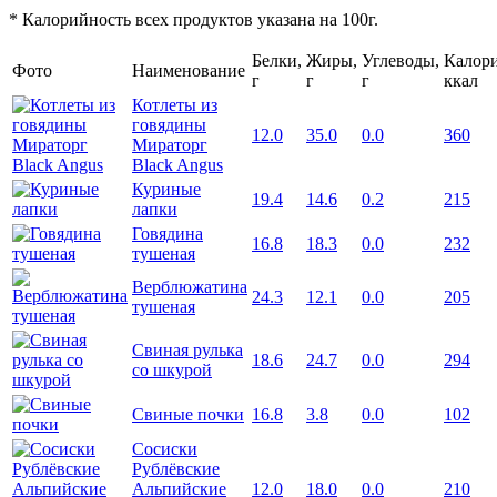
* Калорийность всех продуктов указана на 100г.
Белки,
Жиры,
Углеводы,
Калори
Фото
Наименование
г
г
г
ккал
Котлеты из
говядины
12.0
35.0
0.0
360
Мираторг
Black Angus
Куриные
19.4
14.6
0.2
215
лапки
Говядина
16.8
18.3
0.0
232
тушеная
Верблюжатина
24.3
12.1
0.0
205
тушеная
Свиная рулька
18.6
24.7
0.0
294
со шкурой
Свиные почки
16.8
3.8
0.0
102
Сосиски
Рублёвские
Альпийские
12.0
18.0
0.0
210