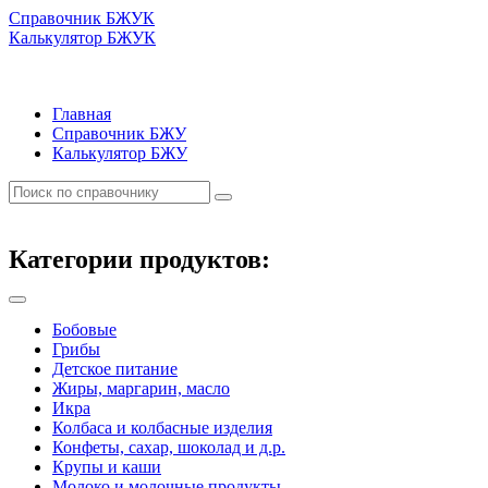
Справочник БЖУК
Калькулятор БЖУК
Главная
Справочник БЖУ
Калькулятор БЖУ
Категории продуктов:
Бобовые
Грибы
Детское питание
Жиры, маргарин, масло
Икра
Колбаса и колбасные изделия
Конфеты, сахар, шоколад и д.р.
Крупы и каши
Молоко и молочные продукты