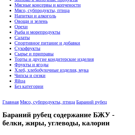
Мясные консервы и копчености
Мясо, субпродукты, птица
Напитки и алкоголь
Овощи и зелень
Орехи
Рыба и морепродукты
Салаты
Спортивное питание и добавки
Сухофрукты
Сырье и приправы
Торты и другие кондитерские изделия
Фрукты и ягоды
Хлеб, хлебобулочные изделия, мука
Чипсы и снэки
Яйца
Без категории
Главная
Мясо, субпродукты, птица
Бараний рубец
Бараний рубец содержание БЖУ -
белки, жиры, углеводы, калории