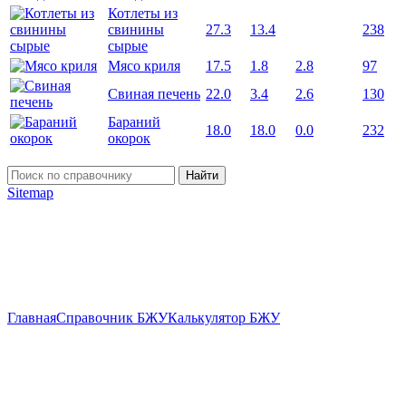
Котлеты из
свинины
27.3
13.4
238
сырые
Мясо криля
17.5
1.8
2.8
97
Свиная печень
22.0
3.4
2.6
130
Бараний
18.0
18.0
0.0
232
окорок
Найти
Sitemap
Главная
Справочник БЖУ
Калькулятор БЖУ