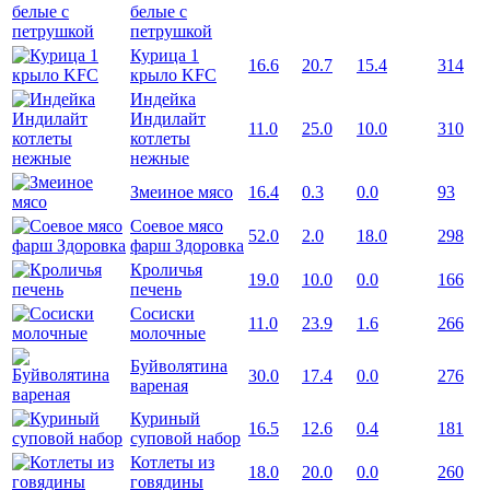
белые с
петрушкой
Курица 1
16.6
20.7
15.4
314
крыло KFC
Индейка
Индилайт
11.0
25.0
10.0
310
котлеты
нежные
Змеиное мясо
16.4
0.3
0.0
93
Соевое мясо
52.0
2.0
18.0
298
фарш Здоровка
Кроличья
19.0
10.0
0.0
166
печень
Сосиски
11.0
23.9
1.6
266
молочные
Буйволятина
30.0
17.4
0.0
276
вареная
Куриный
16.5
12.6
0.4
181
суповой набор
Котлеты из
18.0
20.0
0.0
260
говядины