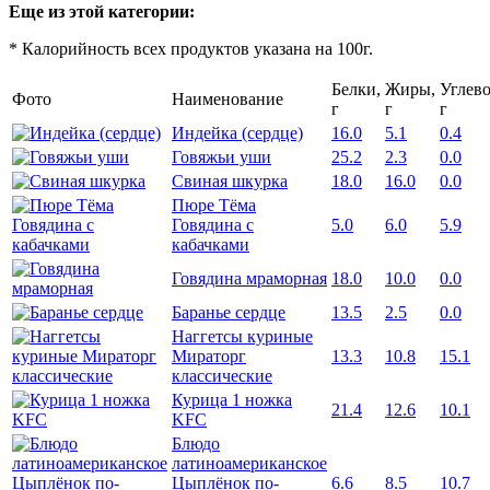
Еще из этой категории:
* Калорийность всех продуктов указана на 100г.
Белки,
Жиры,
Углев
Фото
Наименование
г
г
г
Индейка (сердце)
16.0
5.1
0.4
Говяжьи уши
25.2
2.3
0.0
Свиная шкурка
18.0
16.0
0.0
Пюре Тёма
Говядина с
5.0
6.0
5.9
кабачками
Говядина мраморная
18.0
10.0
0.0
Баранье сердце
13.5
2.5
0.0
Наггетсы куриные
Мираторг
13.3
10.8
15.1
классические
Курица 1 ножка
21.4
12.6
10.1
KFC
Блюдо
латиноамериканское
Цыплёнок по-
6.6
8.5
10.7