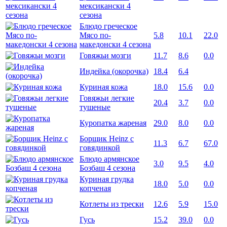
мексикански 4
сезона
Блюдо греческое
Мясо по-
5.8
10.1
22.0
македонски 4 сезона
Говяжьи мозги
11.7
8.6
0.0
Индейка (окорочка)
18.4
6.4
Куриная кожа
18.0
15.6
0.0
Говяжьи легкие
20.4
3.7
0.0
тушеные
Куропатка жареная
29.0
8.0
0.0
Борщик Heinz с
11.3
6.7
67.0
говядинкой
Блюдо армянское
3.0
9.5
4.0
Бозбаш 4 сезона
Куриная грудка
18.0
5.0
0.0
копченая
Котлеты из трески
12.6
5.9
15.0
Гусь
15.2
39.0
0.0