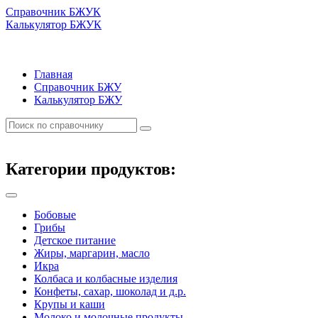
Справочник БЖУК
Калькулятор БЖУК
Главная
Справочник БЖУ
Калькулятор БЖУ
Категории продуктов:
Бобовые
Грибы
Детское питание
Жиры, маргарин, масло
Икра
Колбаса и колбасные изделия
Конфеты, сахар, шоколад и д.р.
Крупы и каши
Молоко и молочные продукты