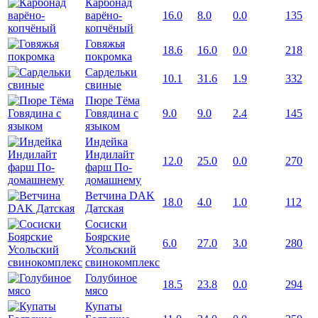
Карбонад
варёно-
16.0
8.0
0.0
135
копчёный
Говяжья
18.6
16.0
0.0
218
покромка
Сардельки
10.1
31.6
1.9
332
свиные
Пюре Тёма
Говядина с
9.0
9.0
2.4
145
языком
Индейка
Индилайт
12.0
25.0
0.0
270
фарш По-
домашнему
Ветчина DAK
18.0
4.0
1.0
112
Датская
Сосиски
Боярские
6.0
27.0
3.0
280
Усольский
свинокомплекс
Голубиное
18.5
23.8
0.0
294
мясо
Купаты