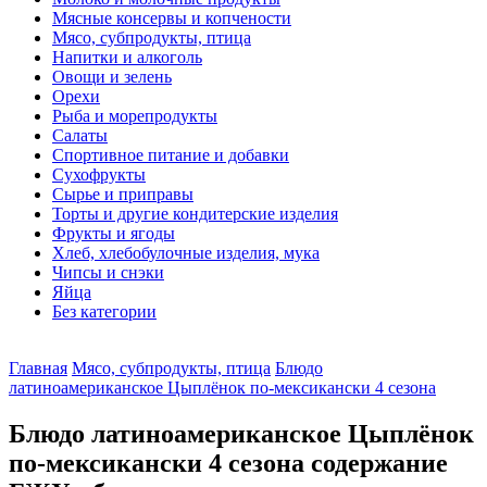
Мясные консервы и копчености
Мясо, субпродукты, птица
Напитки и алкоголь
Овощи и зелень
Орехи
Рыба и морепродукты
Салаты
Спортивное питание и добавки
Сухофрукты
Сырье и приправы
Торты и другие кондитерские изделия
Фрукты и ягоды
Хлеб, хлебобулочные изделия, мука
Чипсы и снэки
Яйца
Без категории
Главная
Мясо, субпродукты, птица
Блюдо
латиноамериканское Цыплёнок по-мексикански 4 сезона
Блюдо латиноамериканское Цыплёнок
по-мексикански 4 сезона содержание