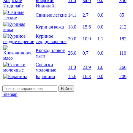
Боярские
11.0
34.0
0.0
350
Индилайт
Свиные легкие
14.1
2.7
0.0
85
Куриная кожа
18.0
15.6
0.0
212
Куриное
20.0
10.9
1.1
182
сердце вареное
Крокодиловое
26.0
0.7
0.0
110
мясо
Сосиски
11.0
23.9
1.6
266
молочные
Баранина
15.6
16.3
0.0
209
Найти
Sitemap