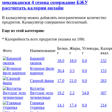
мексикански 4 сезона содержание БЖУ
рассчитать калории онлайн
В калькулятор можно добавлять неограниченное количество
продуктов. Калькулятор совершенно бесплатный.
Еще из этой категории:
* Калорийность всех продуктов указана на 100г.
Белки,
Жиры,
Углеводы,
Калор
Фото
Наименование
г
г
г
ккал
Бараний
18.0
18.0
0.0
232
окорок
Куриное филе
30.4
3.5
0.0
153
вареное
Свиной фарш
17.0
21.0
0.0
263
Котлеты
Вкусное дело
19.2
2.2
54.8
307
чечевичные
Говяжья
14.1
17.4
0.0
214
тушенка