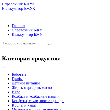
Справочник БЖУК
Калькулятор БЖУК
Главная
Справочник БЖУ
Калькулятор БЖУ
Категории продуктов:
Бобовые
Грибы
Детское питание
Жиры, маргарин, масло
Икра
Колбаса и колбасные изделия
Конфеты, сахар, шоколад и д.р.
Крупы и каши
Молоко и молочные продукты