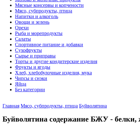
Мясные консервы и копчености
Мясо, субпродукты, птица
Напитки и алкоголь
Овощи и зелень
Орехи
Рыба и морепродукты
Салаты
Спортивное питание и добавки
Сухофрукты
Сырье и приправы
Торты и другие кондитерские изделия
Фрукты и ягоды
Хлеб, хлебобулочные изделия, мука
Чипсы и снэки
Яйца
Без категории
Главная
Мясо, субпродукты, птица
Буйволятина
Буйволятина содержание БЖУ - белки, 