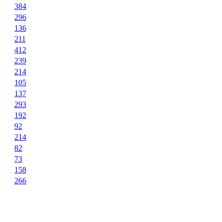
384
296
136
211
412
239
214
105
137
293
192
92
214
82
73
158
266