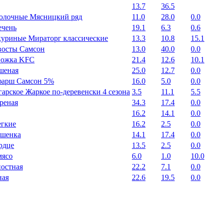
13.7
36.5
олочные Мясницкий ряд
11.0
28.0
0.0
ечень
19.1
6.3
0.6
куриные Мираторг классические
13.3
10.8
15.1
восты Самсон
13.0
40.0
0.0
ножка KFC
21.4
12.6
10.1
шеная
25.0
12.7
0.0
фарш Самсон 5%
16.0
5.0
0.0
арское Жаркое по-деревенски 4 сезона
3.5
11.1
5.5
реная
34.3
17.4
0.0
16.2
14.1
0.0
егкие
16.2
2.5
0.0
ушенка
14.1
17.4
0.0
рдце
13.5
2.5
0.0
мясо
6.0
1.0
10.0
постная
22.2
7.1
0.0
ная
22.6
19.5
0.0