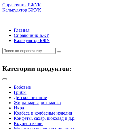
Справочник БЖУК
Калькулятор БЖУК
Главная
Справочник БЖУ
Калькулятор БЖУ
Категории продуктов:
Бобовые
Грибы
Детское питание
Жиры, маргарин, масло
Икра
Колбаса и колбасные изделия
Конфеты, сахар, шоколад и д.р.
Крупы и каши
Молоко и молочные продукты