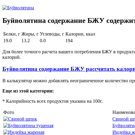
Буйволятина содержание БЖУ содержит 
Белки, г
Жиры, г
Углеводы, г
Калории, ккал
19.0
13.2
0.0
194
Для более точного расчета вашего потребления БЖУ в продукт
калорий.
Буйволятина содержание БЖУ рассчитать калор
В калькулятор можно добавлять неограниченное количество пр
Еще из этой категории:
* Калорийность всех продуктов указана на 100г.
Фото
Наименов
Свиной ш
Буйволяти
Индейка ж