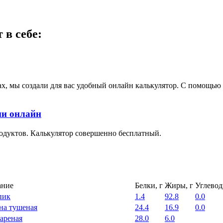
в себе:
ах, мы создали для вас удобный онлайн калькулятор. С помощь
ии онлайн
одуктов. Калькулятор совершенно бесплатный.
ание
Белки, г
Жиры, г
Углевод
пик
1.4
92.8
0.0
на тушеная
24.4
16.9
0.0
ареная
28.0
6.0