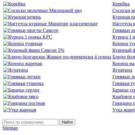
Корейка
Сосиски м
Куриная п
Наггетсы 
Говяжьи х
Курица 1 
Конина ту
Куриный 
Блюдо болг
Конина жа
Ягнятина
Говяжьи л
Говяжья т
Баранье се
Крабовое 
Говядина 
Утка жаре
Найти
Sitemap