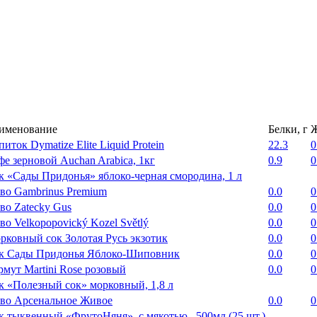
именование
Белки, г
Ж
иток Dymatize Elite Liquid Protein
22.3
0
фе зерновой Auchan Arabica, 1кг
0.9
0
к «Сады Придонья» яблоко-черная смородина, 1 л
во Gambrinus Premium
0.0
0
во Zatecky Gus
0.0
0
во Velkopopovický Kozel Světlý
0.0
0
рковный сок Золотая Русь экзотик
0.0
0
к Сады Придонья Яблоко-Шиповник
0.0
0
рмут Martini Rose розовый
0.0
0
к «Полезный сок» морковный, 1,8 л
во Арсенальное Живое
0.0
0
к тыквенный «ФрутоНяня». с мякотью , 500мл (25 шт.)