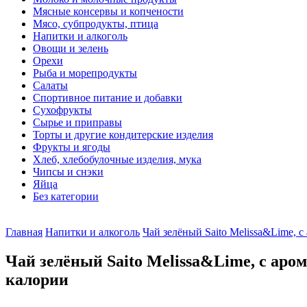
Мясные консервы и копчености
Мясо, субпродукты, птица
Напитки и алкоголь
Овощи и зелень
Орехи
Рыба и морепродукты
Салаты
Спортивное питание и добавки
Сухофрукты
Сырье и приправы
Торты и другие кондитерские изделия
Фрукты и ягоды
Хлеб, хлебобулочные изделия, мука
Чипсы и снэки
Яйца
Без категории
Главная
Напитки и алкоголь
Чай зелёный Saito Melissa&Lime, с
Чай зелёный Saito Melissa&Lime, с аро
калории