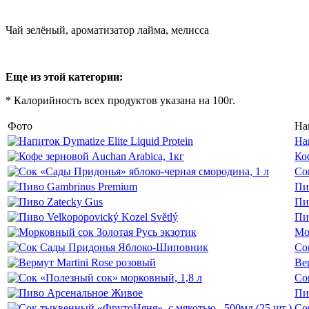
Чай зелёный, ароматизатор лайма, мелисса
Еще из этой категории:
* Калорийность всех продуктов указана на 100г.
Фото
На
Нап
Ко
Со
Пи
Пи
Пи
Мо
Со
Ве
Со
Пи
Со