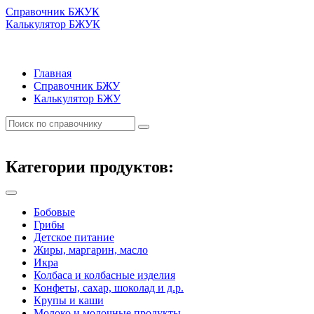
Справочник БЖУК
Калькулятор БЖУК
Главная
Справочник БЖУ
Калькулятор БЖУ
Категории продуктов:
Бобовые
Грибы
Детское питание
Жиры, маргарин, масло
Икра
Колбаса и колбасные изделия
Конфеты, сахар, шоколад и д.р.
Крупы и каши
Молоко и молочные продукты