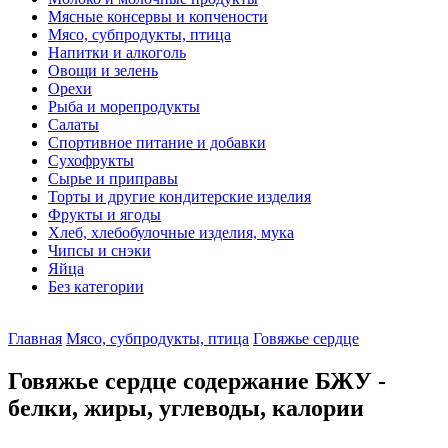
Мясные консервы и копчености
Мясо, субпродукты, птица
Напитки и алкоголь
Овощи и зелень
Орехи
Рыба и морепродукты
Салаты
Спортивное питание и добавки
Сухофрукты
Сырье и приправы
Торты и другие кондитерские изделия
Фрукты и ягоды
Хлеб, хлебобулочные изделия, мука
Чипсы и снэки
Яйца
Без категории
Главная
Мясо, субпродукты, птица
Говяжье сердце
Говяжье сердце содержание БЖУ -
белки, жиры, углеводы, калории