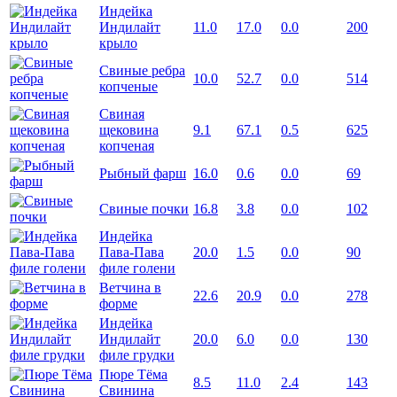
Индейка
Индилайт
11.0
17.0
0.0
200
крыло
Свиные ребра
10.0
52.7
0.0
514
копченые
Свиная
щековина
9.1
67.1
0.5
625
копченая
Рыбный фарш
16.0
0.6
0.0
69
Свиные почки
16.8
3.8
0.0
102
Индейка
Пава-Пава
20.0
1.5
0.0
90
филе голени
Ветчина в
22.6
20.9
0.0
278
форме
Индейка
Индилайт
20.0
6.0
0.0
130
филе грудки
Пюре Тёма
8.5
11.0
2.4
143
Свинина