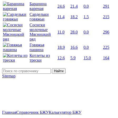
Баранина
24.6
21.4
0.0
291
вареная
Сардельки
11.4
18.2
1.5
215
говяжьи
Сосиски
молочные
11.0
28.0
0.0
296
Мясницкий
ряд
Говяжья
18.9
16.6
0.0
225
пашина
Котлеты из
12.6
5.9
15.0
164
трески
Найти
Sitemap
Главная
Справочник БЖУ
Калькулятор БЖУ