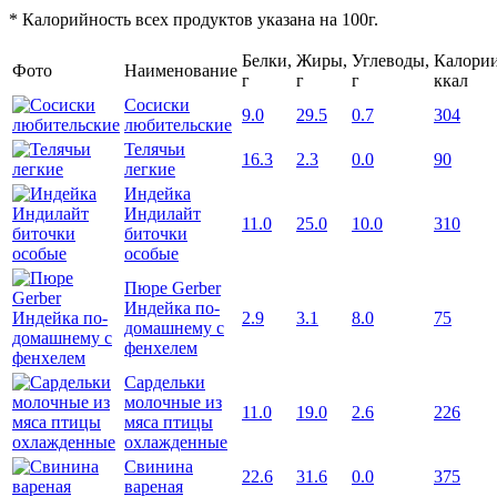
* Калорийность всех продуктов указана на 100г.
Белки,
Жиры,
Углеводы,
Калории
Фото
Наименование
г
г
г
ккал
Сосиски
9.0
29.5
0.7
304
любительские
Телячьи
16.3
2.3
0.0
90
легкие
Индейка
Индилайт
11.0
25.0
10.0
310
биточки
особые
Пюре Gerber
Индейка по-
2.9
3.1
8.0
75
домашнему с
фенхелем
Сардельки
молочные из
11.0
19.0
2.6
226
мяса птицы
охлажденные
Свинина
22.6
31.6
0.0
375
вареная