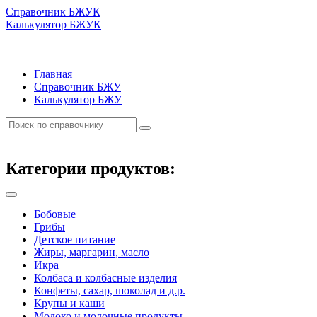
Справочник БЖУК
Калькулятор БЖУК
Главная
Справочник БЖУ
Калькулятор БЖУ
Категории продуктов:
Бобовые
Грибы
Детское питание
Жиры, маргарин, масло
Икра
Колбаса и колбасные изделия
Конфеты, сахар, шоколад и д.р.
Крупы и каши
Молоко и молочные продукты