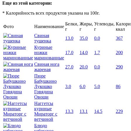
Еще из этой категории:
* Калорийность всех продуктов указана на 100г.
Белки,
Жиры,
Углеводы,
Калори
Фото
Наименование
г
г
г
ккал
Свиная
13.0
35.0
0.0
367
тушенка
Куриные
ножки
17.0
14.0
1.7
200
маринованные
Свиная нога
27.0
20.0
0.0
290
жареная
Пюре
Бабушкино
Лукошко
3.0
6.0
5.0
86
Говядина
Овощи
Наггетсы
куриные
13.3
13.1
14.5
229
Мираторг с
ветчиной
Блюдо
узбекское