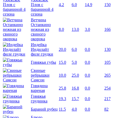
Плов с
4.2
6.0
14.9
150
бараниной 4
сезона
Ветчина
Останкино
нежная из
8.0
13.0
3.0
166
свиного
окорока
Индейка
Индилайт
20.0
6.0
0.0
130
филе грудки
Говяжьи губы
15.0
5.0
0.0
105
Свиные
ребрышки
10.0
25.0
0.0
265
Самсон
Говядина
25.8
16.8
0.0
254
вареная
Говяжья
19.3
15.7
0.0
217
грудинка
Бараний рубец
11.5
4.0
0.0
82
Блюдо