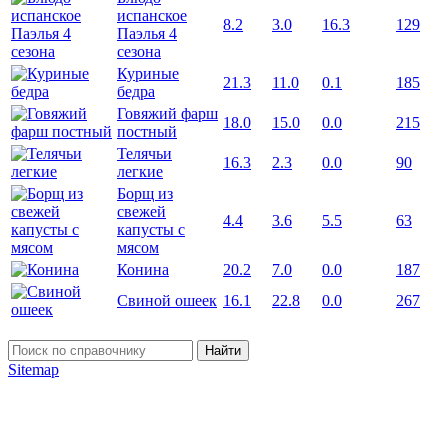
испанское
8.2
3.0
16.3
129
Паэлья 4
сезона
Куриные
21.3
11.0
0.1
185
бедра
Говяжий фарш
18.0
15.0
0.0
215
постный
Телячьи
16.3
2.3
0.0
90
легкие
Борщ из
свежей
4.4
3.6
5.5
63
капусты с
мясом
Конина
20.2
7.0
0.0
187
Свиной ошеек
16.1
22.8
0.0
267
Найти
Sitemap