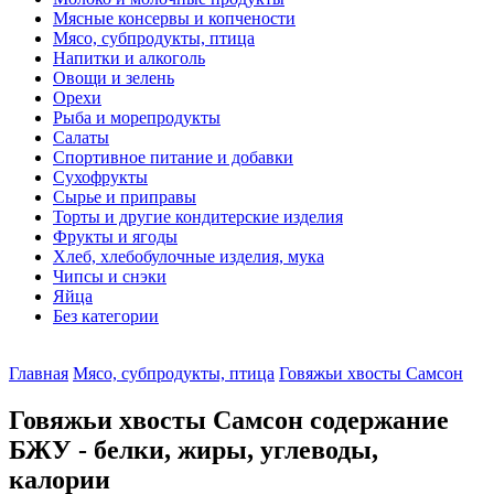
Мясные консервы и копчености
Мясо, субпродукты, птица
Напитки и алкоголь
Овощи и зелень
Орехи
Рыба и морепродукты
Салаты
Спортивное питание и добавки
Сухофрукты
Сырье и приправы
Торты и другие кондитерские изделия
Фрукты и ягоды
Хлеб, хлебобулочные изделия, мука
Чипсы и снэки
Яйца
Без категории
Главная
Мясо, субпродукты, птица
Говяжьи хвосты Самсон
Говяжьи хвосты Самсон содержание
БЖУ - белки, жиры, углеводы,
калории