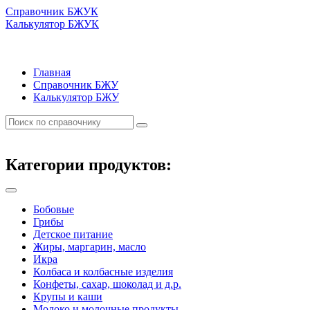
Справочник БЖУК
Калькулятор БЖУК
Главная
Справочник БЖУ
Калькулятор БЖУ
Категории продуктов:
Бобовые
Грибы
Детское питание
Жиры, маргарин, масло
Икра
Колбаса и колбасные изделия
Конфеты, сахар, шоколад и д.р.
Крупы и каши
Молоко и молочные продукты