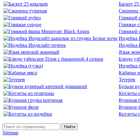
Баскет 25
Свинина 
Говяжий 
Говяжье 
Говяжий 
Индейка 
Индейка 
Язык мор
Блюдо узб
Индейка (
Кабанье 
Тетерев
Бульон к
Котлеты 
Куриная г
Куриное 
Котлеты 
Найти
Sitemap