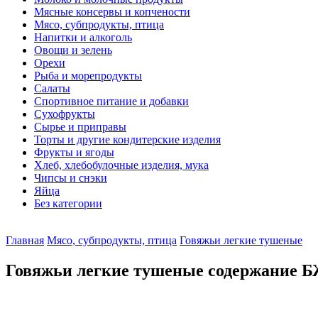
Мясные консервы и копчености
Мясо, субпродукты, птица
Напитки и алкоголь
Овощи и зелень
Орехи
Рыба и морепродукты
Салаты
Спортивное питание и добавки
Сухофрукты
Сырье и приправы
Торты и другие кондитерские изделия
Фрукты и ягоды
Хлеб, хлебобулочные изделия, мука
Чипсы и снэки
Яйца
Без категории
Главная
Мясо, субпродукты, птица
Говяжьи легкие тушеные
Говяжьи легкие тушеные содержание БЖ