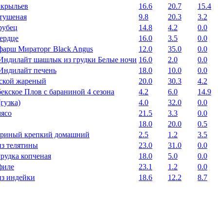
 крыльев
16.6
20.7
15.4
тушеная
9.8
20.3
3.2
рубец
14.8
4.2
0.0
сердце
16.0
3.5
0.0
фарш Мираторг Black Angus
12.0
35.0
0.0
Индилайт шашлык из грудки Белые ночи
16.0
2.0
0.0
Индилайт печень
18.0
10.0
0.0
ской жареный
20.0
30.3
4.2
екское Плов с бараниной 4 сезона
4.2
6.0
14.9
гузка)
4.0
32.0
0.0
мясо
21.5
3.3
0.0
18.0
20.0
0.5
уриный крепкий домашний
2.5
1.2
3.5
из телятины
23.0
31.0
0.0
рудка копченая
18.0
5.0
0.0
филе
23.1
1.2
0.0
из индейки
18.6
12.2
8.7