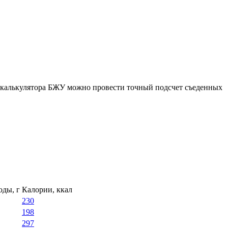
ю калькулятора БЖУ можно провести точный подсчет съеденных
оды, г
Калории, ккал
230
198
297