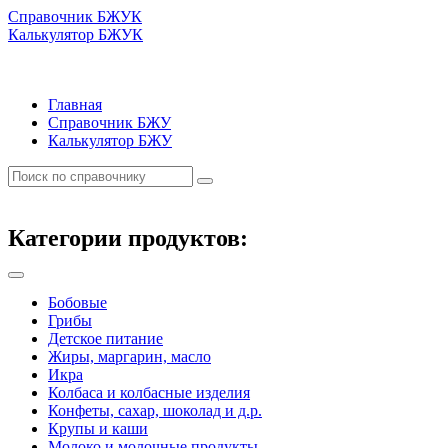
Справочник БЖУК
Калькулятор БЖУК
Главная
Справочник БЖУ
Калькулятор БЖУ
Категории продуктов:
Бобовые
Грибы
Детское питание
Жиры, маргарин, масло
Икра
Колбаса и колбасные изделия
Конфеты, сахар, шоколад и д.р.
Крупы и каши
Молоко и молочные продукты