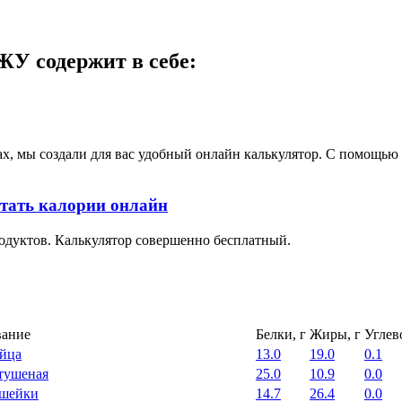
У содержит в себе:
ах, мы создали для вас удобный онлайн калькулятор. С помощь
тать калории онлайн
одуктов. Калькулятор совершенно бесплатный.
ание
Белки, г
Жиры, г
Углев
яйца
13.0
19.0
0.1
тушеная
25.0
10.9
0.0
 шейки
14.7
26.4
0.0