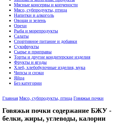
Мясные консервы и копчености
Мясо, субпродукты, птица
Напитки и алкоголь
Овощи и зелень
Орехи
Рыба и морепродукты
Салаты
Спортивное питание и добавки
Сухофрукты
Сырье и приправы
Торты и другие кондитерские изделия
Фрукты и ягоды
Хлеб, хлебобулочные изделия, мука
Чипсы и снэки
Яйца
Без категории
Главная
Мясо, субпродукты, птица
Говяжьи почки
Говяжьи почки содержание БЖУ -
белки, жиры, углеводы, калории