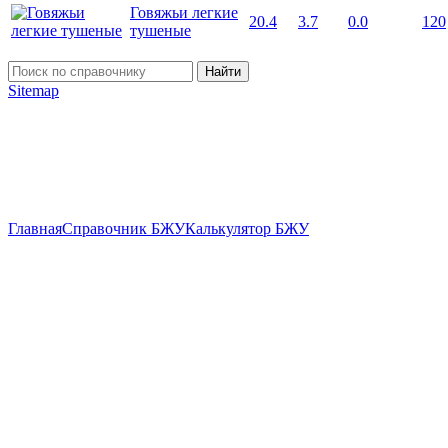
Говяжьи легкие
20.4
3.7
0.0
120
тушеные
Найти
Sitemap
Главная
Справочник БЖУ
Калькулятор БЖУ