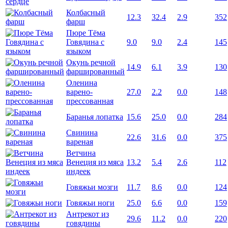
Колбасный
12.3
32.4
2.9
352
фарш
Пюре Тёма
Говядина с
9.0
9.0
2.4
145
языком
Окунь речной
14.9
6.1
3.9
130
фаршированный
Оленина
варено-
27.0
2.2
0.0
148
прессованная
Баранья лопатка
15.6
25.0
0.0
284
Свинина
22.6
31.6
0.0
375
вареная
Ветчина
Венеция из мяса
13.2
5.4
2.6
112
индеек
Говяжьи мозги
11.7
8.6
0.0
124
Говяжьи ноги
25.0
6.6
0.0
159
Антрекот из
29.6
11.2
0.0
220
говядины