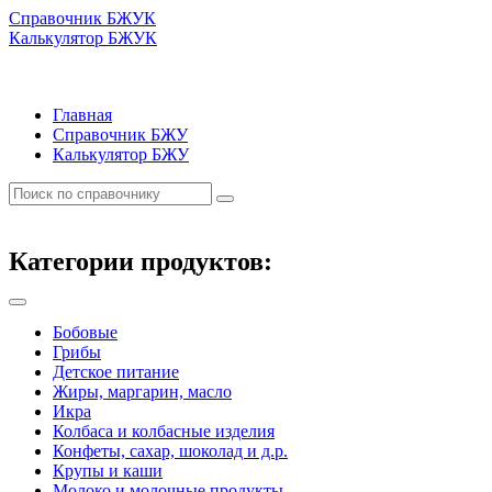
Справочник БЖУК
Калькулятор БЖУК
Главная
Справочник БЖУ
Калькулятор БЖУ
Категории продуктов:
Бобовые
Грибы
Детское питание
Жиры, маргарин, масло
Икра
Колбаса и колбасные изделия
Конфеты, сахар, шоколад и д.р.
Крупы и каши
Молоко и молочные продукты