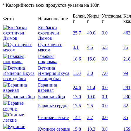
* Калорийность всех продуктов указана на 100г.
Белки,
Жиры,
Углеводы,
Кал
Фото
Наименование
г
г
г
кка
Колбаски
охотничьи
25.7
40.0
0.0
463
Дымов
Суп харчо с
3.1
4.5
5.5
75
мясом
Говяжья
18.6
16.0
0.0
218
покромка
Ветчина
Империя Вкуса
11.0
3.0
7.0
99
из индейки
Баранина
24.6
21.4
0.0
291
вареная
Бараньи яйца
13.0
19.0
0.1
230
Баранье сердце
13.5
2.5
0.0
82
Свиные легкие
14.1
2.7
0.0
85
Куриное сердце
15.8
10.3
0.8
159