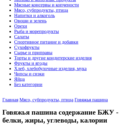
Мясные консервы и копчености
Мясо, субпродукты, птица
Напитки и алкоголь
Овощи и зелень
Орехи
Рыба и морепродукты
Салаты
Спортивное питание и добавки
Сухофрукты
Сырье и приправы
Торты и другие кондитерские изделия
Фрукты и ягоды
Хлеб, хлебобулочные изделия, мука
Чипсы и снэки
Яйца
Без категории
Главная
Мясо, субпродукты, птица
Говяжья пашина
Говяжья пашина содержание БЖУ -
белки, жиры, углеводы, калории