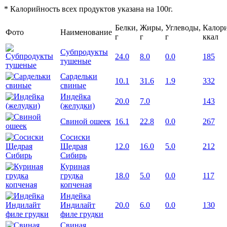
* Калорийность всех продуктов указана на 100г.
Белки,
Жиры,
Углеводы,
Калори
Фото
Наименование
г
г
г
ккал
Субпродукты
24.0
8.0
0.0
185
тушеные
Сардельки
10.1
31.6
1.9
332
свиные
Индейка
20.0
7.0
143
(желудки)
Свиной ошеек
16.1
22.8
0.0
267
Сосиски
Щедрая
12.0
16.0
5.0
212
Сибирь
Куриная
грудка
18.0
5.0
0.0
117
копченая
Индейка
Индилайт
20.0
6.0
0.0
130
филе грудки
Свиная