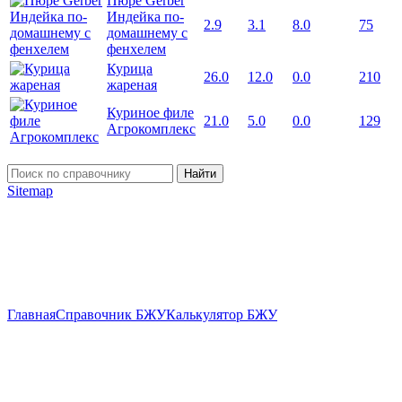
Пюре Gerber
Индейка по-
2.9
3.1
8.0
75
домашнему с
фенхелем
Курица
26.0
12.0
0.0
210
жареная
Куриное филе
21.0
5.0
0.0
129
Агрокомплекс
Найти
Sitemap
Главная
Справочник БЖУ
Калькулятор БЖУ