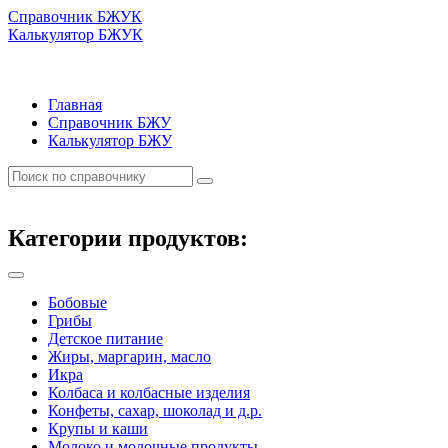
Справочник БЖУК
Калькулятор БЖУК
Главная
Справочник БЖУ
Калькулятор БЖУ
Категории продуктов:
Бобовые
Грибы
Детское питание
Жиры, маргарин, масло
Икра
Колбаса и колбасные изделия
Конфеты, сахар, шоколад и д.р.
Крупы и каши
Молоко и молочные продукты