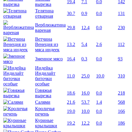
19.4
7.1
0.0
142
вырезка
Телятина
30.7
0.9
0.0
131
отварная
Верблюжатина
29.8
12.4
0.0
230
вареная
Ветчина
Венеция из
13.2
5.4
2.6
112
мяса индеек
Змеиное мясо
16.4
0.3
0.0
93
Индейка
Индилайт
11.0
25.0
10.0
310
биточки
особые
Говяжья
18.6
16.0
0.0
218
вырезка
Салями
21.6
53.7
1.4
568
Кроличья
19.0
10.0
0.0
166
печень
Куриные
19.2
12.2
0.0
186
крылышки