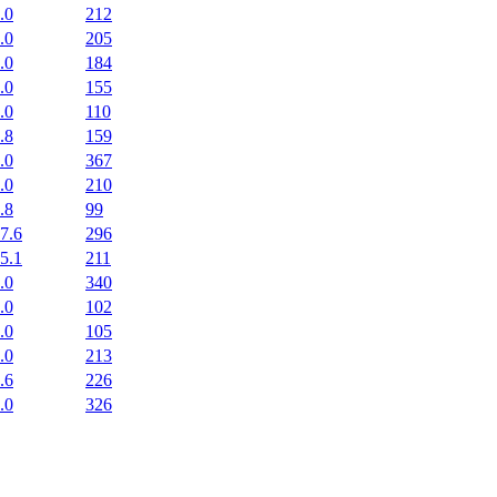
.0
212
.0
205
.0
184
.0
155
.0
110
.8
159
.0
367
.0
210
.8
99
7.6
296
5.1
211
.0
340
.0
102
.0
105
.0
213
.6
226
.0
326