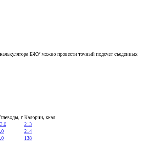
ю калькулятора БЖУ можно провести точный подсчет съеденных
глеводы, г
Калории, ккал
3.0
213
.0
214
.0
138