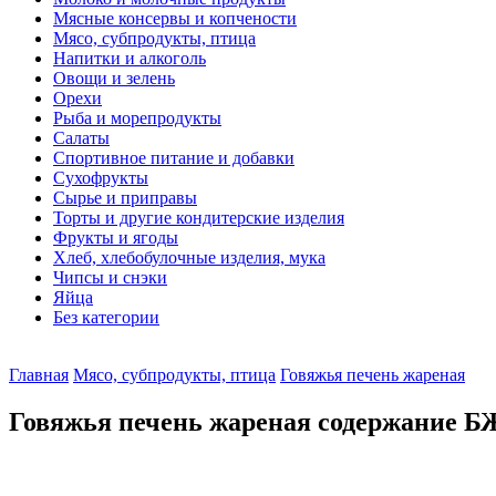
Мясные консервы и копчености
Мясо, субпродукты, птица
Напитки и алкоголь
Овощи и зелень
Орехи
Рыба и морепродукты
Салаты
Спортивное питание и добавки
Сухофрукты
Сырье и приправы
Торты и другие кондитерские изделия
Фрукты и ягоды
Хлеб, хлебобулочные изделия, мука
Чипсы и снэки
Яйца
Без категории
Главная
Мясо, субпродукты, птица
Говяжья печень жареная
Говяжья печень жареная содержание БЖ