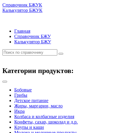
Справочник БЖУК
Калькулятор БЖУК
Главная
Справочник БЖУ
Калькулятор БЖУ
Категории продуктов:
Бобовые
Грибы
Детское питание
Жиры, маргарин, масло
Икра
Колбаса и колбасные изделия
Конфеты, сахар, шоколад и д.р.
Крупы и каши
Молоко и молочные продукты