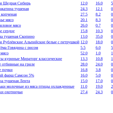
и Щедрая Сибирь
12.0
16.0
5
жатина тушеная
24.3
12.1
0
 копченая
27.5
8.2
0
ье мясо
20.1
8.3
0
иловое мясо
26.0
0.7
0
е сердце
15.8
10.3
0
а тушеная Скопино
13.0
35.0
0
и Рублёвские Альпийские белые с петрушкой
12.0
18.0
0
ёма Говядина с рисом
5.5
6.0
5
 мясо
52.0
1.0
1
сы куриные Мираторг классические
13.3
10.8
1
 отбивные на гриле
28.0
24.0
0
 почки
16.8
3.8
0
й фарш Самсон 5%
16.0
5.0
0
на тушеная Лента
15.0
17.0
0
ьки молочные из мяса птицы охлажденные
11.0
19.0
2
ки охотничьи
27.4
24.3
0