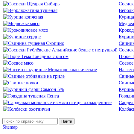
Сосиск
Верблю
Курица
Медвеж
Крокод
Курино
Свинин
Сосиск
Пюре Т
Соевое
Наггет
Свиные
Свиные
Курины
Говяди
Сардел
Колбас
Найти
Sitemap