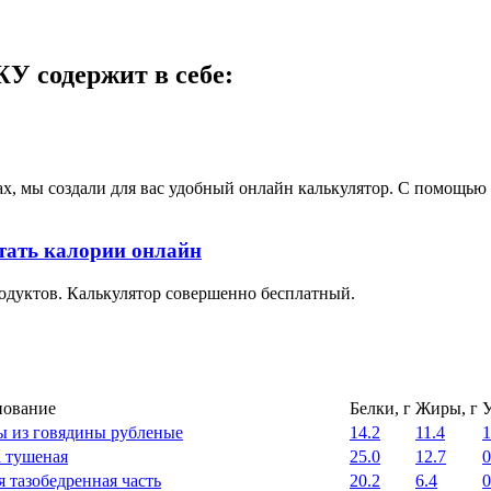
У содержит в себе:
ах, мы создали для вас удобный онлайн калькулятор. С помощь
тать калории онлайн
одуктов. Калькулятор совершенно бесплатный.
ование
Белки, г
Жиры, г
У
ы из говядины рубленые
14.2
11.4
1
 тушеная
25.0
12.7
0
я тазобедренная часть
20.2
6.4
0