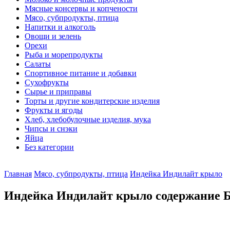
Мясные консервы и копчености
Мясо, субпродукты, птица
Напитки и алкоголь
Овощи и зелень
Орехи
Рыба и морепродукты
Салаты
Спортивное питание и добавки
Сухофрукты
Сырье и приправы
Торты и другие кондитерские изделия
Фрукты и ягоды
Хлеб, хлебобулочные изделия, мука
Чипсы и снэки
Яйца
Без категории
Главная
Мясо, субпродукты, птица
Индейка Индилайт крыло
Индейка Индилайт крыло содержание Б