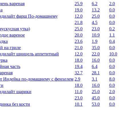
чень вареная
25.9
6.2
2.0
на
19.0
13.2
0.0
ндилайт фарш По-домашнему
12.0
25.0
0.0
21.8
4.5
0.0
мускусная утка)
25.0
23.0
0.2
рдце вареное
20.0
10.9
1.1
удка
23.6
1.9
0.4
й на гриле
21.0
35.0
0.0
ндилайт шницель аппетитный
12.0
22.0
10.0
урка
18.0
16.0
0.0
йная часть
19.4
6.4
0.0
ареная
32.7
28.1
0.0
r Индейка по-домашнему с фенхелем
2.9
3.1
8.0
ги
18.0
16.0
0.0
ндилайт шарики
11.0
25.0
2.0
23.0
45.0
0.0
динка без кости
10.1
53.0
0.0