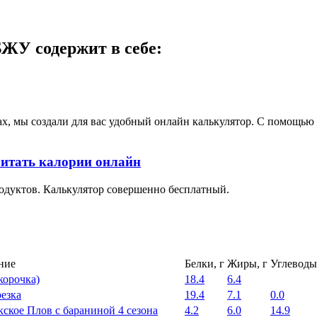
ЖУ содержит в себе:
ах, мы создали для вас удобный онлайн калькулятор. С помощь
итать калории онлайн
одуктов. Калькулятор совершенно бесплатный.
ние
Белки, г
Жиры, г
Углеводы
корочка)
18.4
6.4
езка
19.4
7.1
0.0
кское Плов с бараниной 4 сезона
4.2
6.0
14.9