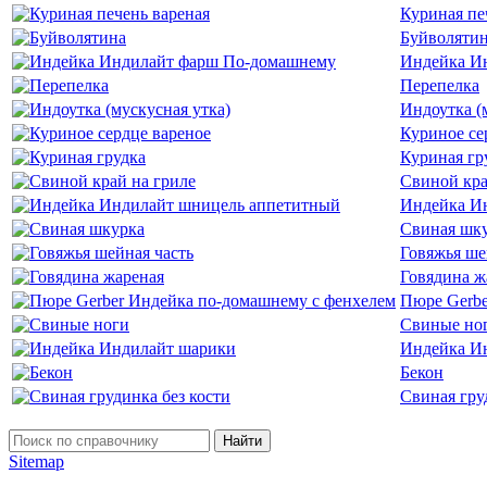
Куриная пе
Буйволяти
Индейка И
Перепелка
Индоутка (
Куриное се
Куриная гр
Свиной кра
Индейка И
Свиная шк
Говяжья ше
Говядина ж
Пюре Gerbe
Свиные но
Индейка И
Бекон
Свиная гру
Найти
Sitemap