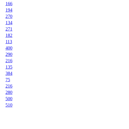
166
194
270
134
271
182
113
400
290
216
135
384
75
216
280
500
510