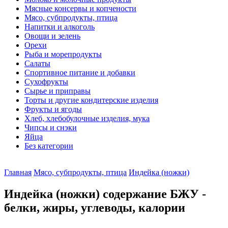
Мясные консервы и копчености
Мясо, субпродукты, птица
Напитки и алкоголь
Овощи и зелень
Орехи
Рыба и морепродукты
Салаты
Спортивное питание и добавки
Сухофрукты
Сырье и приправы
Торты и другие кондитерские изделия
Фрукты и ягоды
Хлеб, хлебобулочные изделия, мука
Чипсы и снэки
Яйца
Без категории
Главная
Мясо, субпродукты, птица
Индейка (ножки)
Индейка (ножки) содержание БЖУ -
белки, жиры, углеводы, калории