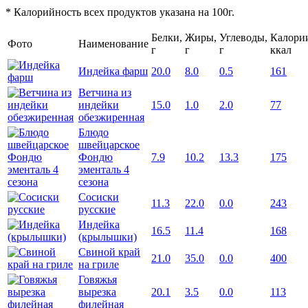
* Калорийность всех продуктов указана на 100г.
Белки,
Жиры,
Углеводы,
Калори
Фото
Наименование
г
г
г
ккал
Индейка фарш
20.0
8.0
0.5
161
Ветчина из
индейки
15.0
1.0
2.0
77
обезжиренная
Блюдо
швейцарское
Фондю
7.9
10.2
13.3
175
эменталь 4
сезона
Сосиски
11.3
22.0
0.0
243
русские
Индейка
16.5
11.4
168
(крылышки)
Свиной край
21.0
35.0
0.0
400
на гриле
Говяжья
вырезка
20.1
3.5
0.0
113
филейная