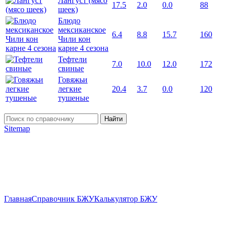
Лангуст (мясо
17.5
2.0
0.0
88
шеек)
Блюдо
мексиканское
6.4
8.8
15.7
160
Чили кон
карне 4 сезона
Тефтели
7.0
10.0
12.0
172
свиные
Говяжьи
легкие
20.4
3.7
0.0
120
тушеные
Найти
Sitemap
Главная
Справочник БЖУ
Калькулятор БЖУ