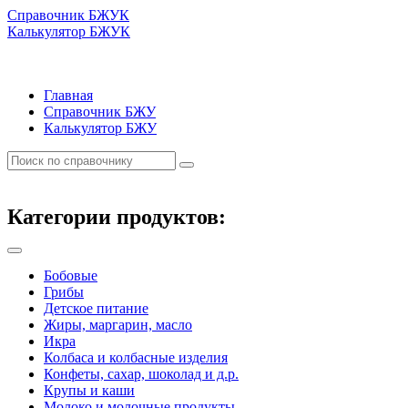
Справочник БЖУК
Калькулятор БЖУК
Главная
Справочник БЖУ
Калькулятор БЖУ
Категории продуктов:
Бобовые
Грибы
Детское питание
Жиры, маргарин, масло
Икра
Колбаса и колбасные изделия
Конфеты, сахар, шоколад и д.р.
Крупы и каши
Молоко и молочные продукты