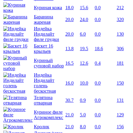
Куриная кожа
18.0
15.6
0.0
212
Баранина
20.0
24.0
0.0
320
жареная
Индейка
Индилайт
20.0
6.0
0.0
130
филе грудки
Баскет 16
13.8
19.5
18.6
306
крыльев
Куриный
16.5
12.6
0.4
181
суповой набор
Индейка
Индилайт
16.0
10.0
0.0
150
голень
бескостная
Телятина
30.7
0.9
0.0
131
отварная
Куриное филе
21.0
5.0
0.0
129
Агрокомплекс
Кролик
21.0
8.0
0.0
156