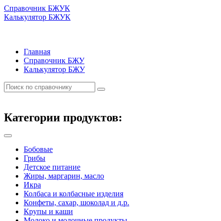
Справочник БЖУК
Калькулятор БЖУК
Главная
Справочник БЖУ
Калькулятор БЖУ
Категории продуктов:
Бобовые
Грибы
Детское питание
Жиры, маргарин, масло
Икра
Колбаса и колбасные изделия
Конфеты, сахар, шоколад и д.р.
Крупы и каши
Молоко и молочные продукты