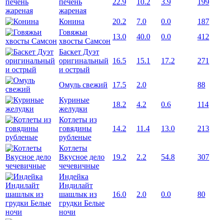
печень
22.9
10.2
3.9
199
жареная
Конина
20.2
7.0
0.0
187
Говяжьи
13.0
40.0
0.0
412
хвосты Самсон
Баскет Дуэт
оригинальный
16.5
15.1
17.2
271
и острый
Омуль свежий
17.5
2.0
88
Куриные
18.2
4.2
0.6
114
желудки
Котлеты из
говядины
14.2
11.4
13.0
213
рубленые
Котлеты
Вкусное дело
19.2
2.2
54.8
307
чечевичные
Индейка
Индилайт
шашлык из
16.0
2.0
0.0
80
грудки Белые
ночи