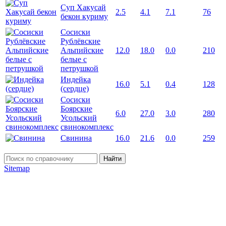
Суп Хакусай
2.5
4.1
7.1
76
бекон куриму
Сосиски
Рублёвские
Альпийские
12.0
18.0
0.0
210
белые с
петрушкой
Индейка
16.0
5.1
0.4
128
(сердце)
Сосиски
Боярские
6.0
27.0
3.0
280
Усольский
свинокомплекс
Свинина
16.0
21.6
0.0
259
Найти
Sitemap