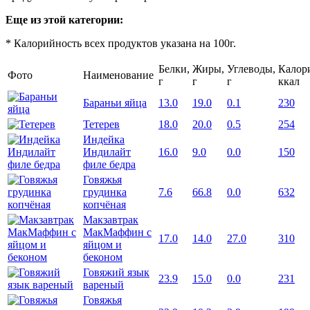
Еще из этой категории:
* Калорийность всех продуктов указана на 100г.
Белки,
Жиры,
Углеводы,
Калор
Фото
Наименование
г
г
г
ккал
Бараньи яйца
13.0
19.0
0.1
230
Тетерев
18.0
20.0
0.5
254
Индейка
Индилайт
16.0
9.0
0.0
150
филе бедра
Говяжья
грудинка
7.6
66.8
0.0
632
копчёная
Макзавтрак
МакМаффин с
17.0
14.0
27.0
310
яйцом и
беконом
Говяжий язык
23.9
15.0
0.0
231
вареный
Говяжья