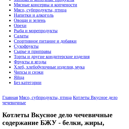
Мясные консервы и копчености
Мясо, субпродукты, птица
Напитки и алкоголь
Овощи и зелень
Орехи
Рыба и морепродукты
Салаты
Спортивное питание и добавки
Сухофрукты
Сырье и приправы
Торты и другие кондитерские изделия
Фрукты и ягоды
Хлеб, хлебобулочные изделия, мука
Чипсы и снэки
Яйца
Без категории
Главная
Мясо, субпродукты, птица
Котлеты Вкусное дело
чечевичные
Котлеты Вкусное дело чечевичные
содержание БЖУ - белки, жиры,