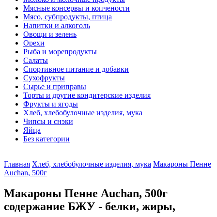
Мясные консервы и копчености
Мясо, субпродукты, птица
Напитки и алкоголь
Овощи и зелень
Орехи
Рыба и морепродукты
Салаты
Спортивное питание и добавки
Сухофрукты
Сырье и приправы
Торты и другие кондитерские изделия
Фрукты и ягоды
Хлеб, хлебобулочные изделия, мука
Чипсы и снэки
Яйца
Без категории
Главная
Хлеб, хлебобулочные изделия, мука
Макароны Пенне
Auchan, 500г
Макароны Пенне Auchan, 500г
содержание БЖУ - белки, жиры,