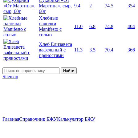
Сухарики «От
Мартина», сыр,
9.4
2
74.5
354
60г
Хлебные
палочки
11.0
6.8
74.8
404
Manifesto с
солью
Хлеб Елизавета
вафельный с
11.3
3.5
70.4
366
пряностями
Найти
Sitemap
Главная
Справочник БЖУ
Калькулятор БЖУ