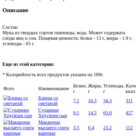
Описание
Состав:
Мука из твердых сортов пшеницы, вода. Может содержать
следы яиц и сои. Пищевая ценность: белки - 13 г, жиры - 1.9 г,
углеводы - 65 г.
Еще из этой категории:
* Калорийность всех продуктов указана на 100г.
Белки,
Жиры,
Углеводы,
Кало
Фото
Наименование
г
г
г
ккал
Блины со
7.1
16.3
34.3
311
сметаной
Сухарики
9.1
14.5
65.0
427
Хрусteam сыр
Макароны
высшего сорта
3.5
0.4
23.2
112
вареные