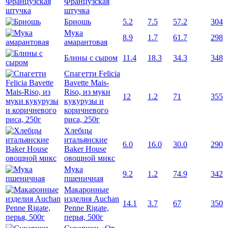
Французская
штучка
Бриошь
5.2
7.5
57.2
304
Мука
8.9
1.7
61.7
298
амарантовая
Блины с сыром
11.4
18.3
34.3
348
Спагетти Felicia
Bavette Mais-
Riso, из муки
12
1.2
71
355
кукурузы и
коричневого
риса, 250г
Хлебцы
итальянские
6.0
16.0
30.0
290
Baker House
овощной микс
Мука
9.2
1.2
74.9
342
пшеничная
Макаронные
изделия Auchan
14.1
3.7
67
350
Penne Rigate,
перья, 500г