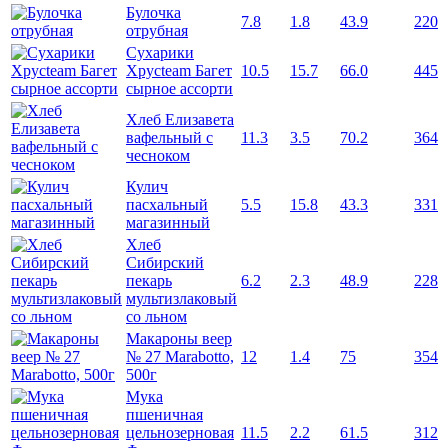
Булочка
7.8
1.8
43.9
220
отрубная
Сухарики
Хрусteam Багет
10.5
15.7
66.0
445
сырное ассорти
Хлеб Елизавета
вафельный с
11.3
3.5
70.2
364
чесноком
Кулич
пасхальный
5.5
15.8
43.3
331
магазинный
Хлеб
Сибирский
пекарь
6.2
2.3
48.9
228
мультизлаковый
со льном
Макароны веер
№ 27 Marabotto,
12
1.4
75
354
500г
Мука
пшеничная
цельнозерновая
11.5
2.2
61.5
312