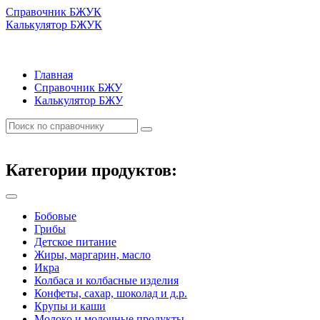
Справочник БЖУК
Калькулятор БЖУК
Главная
Справочник БЖУ
Калькулятор БЖУ
Категории продуктов:
Бобовые
Грибы
Детское питание
Жиры, маргарин, масло
Икра
Колбаса и колбасные изделия
Конфеты, сахар, шоколад и д.р.
Крупы и каши
Молоко и молочные продукты