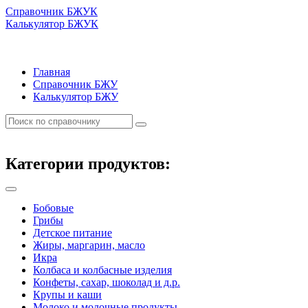
Справочник БЖУК
Калькулятор БЖУК
Главная
Справочник БЖУ
Калькулятор БЖУ
Категории продуктов:
Бобовые
Грибы
Детское питание
Жиры, маргарин, масло
Икра
Колбаса и колбасные изделия
Конфеты, сахар, шоколад и д.р.
Крупы и каши
Молоко и молочные продукты