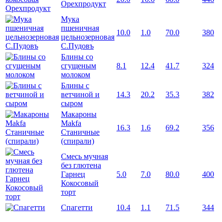
Орехпродукт
Мука
пшеничная
10.0
1.0
70.0
380
цельнозерновая
С.Пудовъ
Блины со
сгущеным
8.1
12.4
41.7
324
молоком
Блины с
ветчиной и
14.3
20.2
35.3
382
сыром
Макароны
Makfa
16.3
1.6
69.2
356
Станичные
(спирали)
Смесь мучная
без глютена
Гарнец
5.0
7.0
80.0
400
Кокосовый
торт
Спагетти
10.4
1.1
71.5
344