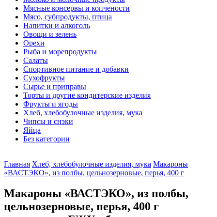
Мясные консервы и копчености
Мясо, субпродукты, птица
Напитки и алкоголь
Овощи и зелень
Орехи
Рыба и морепродукты
Салаты
Спортивное питание и добавки
Сухофрукты
Сырье и приправы
Торты и другие кондитерские изделия
Фрукты и ягоды
Хлеб, хлебобулочные изделия, мука
Чипсы и снэки
Яйца
Без категории
Главная
Хлеб, хлебобулочные изделия, мука
Макароны
«ВАСТЭКО», из полбы, цельнозерновые, перья, 400 г
Макароны «ВАСТЭКО», из полбы,
цельнозерновые, перья, 400 г