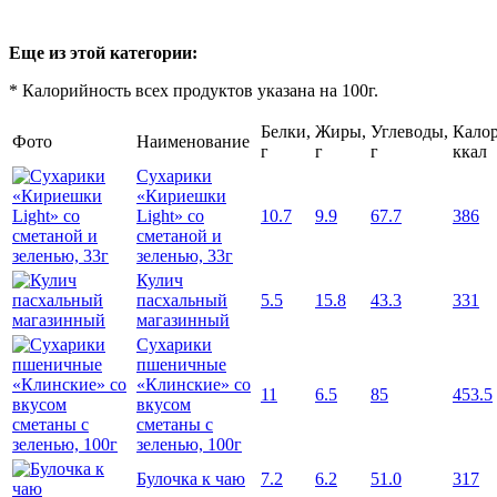
Еще из этой категории:
* Калорийность всех продуктов указана на 100г.
Белки,
Жиры,
Углеводы,
Калор
Фото
Наименование
г
г
г
ккал
Сухарики
«Кириешки
Light» со
10.7
9.9
67.7
386
сметаной и
зеленью, 33г
Кулич
пасхальный
5.5
15.8
43.3
331
магазинный
Сухарики
пшеничные
«Клинские» со
11
6.5
85
453.5
вкусом
сметаны с
зеленью, 100г
Булочка к чаю
7.2
6.2
51.0
317