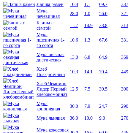
Лапша рамен
10.4
1.1
69.7
337
Мука
28.0
1.0
56.0
321
чечевичная
Блины с
11.2
14.9
33.8
313
сёмгой
Мука
пшеничная 1-
10.6
1.3
67.6
331
го сорта
Мука овсяная
13.0
6.8
64.9
369
диетическая
Хлеб
10.3
14.1
70.4
449
Праздничный
Хлеб Чемпион
Лидер Первый
12.5
7.5
39.5
300
хлебокомбинат
Мука
30.0
7.9
24.7
290
конопляная
Мука льняная
36.0
10.0
9.0
270
Мука кокосовая
20.0
16.6
60.0
446