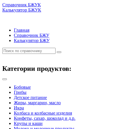
Справочник БЖУК
Калькулятор БЖУК
Главная
Справочник БЖУ
Калькулятор БЖУ
Категории продуктов:
Бобовые
Грибы
Детское питание
Жиры, маргарин, масло
Икра
Колбаса и колбасные изделия
Конфеты, сахар, шоколад и д.р.
Крупы и каши
Молоко и молочные продукты