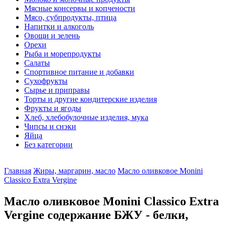
Мясные консервы и копчености
Мясо, субпродукты, птица
Напитки и алкоголь
Овощи и зелень
Орехи
Рыба и морепродукты
Салаты
Спортивное питание и добавки
Сухофрукты
Сырье и приправы
Торты и другие кондитерские изделия
Фрукты и ягоды
Хлеб, хлебобулочные изделия, мука
Чипсы и снэки
Яйца
Без категории
Главная
Жиры, маргарин, масло
Масло оливковое Monini
Classico Extra Vergine
Масло оливковое Monini Classico Extra
Vergine содержание БЖУ - белки,