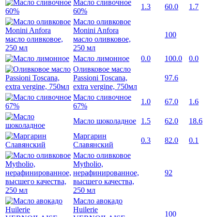
Масло сливочное
1.3
60.0
1.7
60%
Масло оливковое
Monini Anfora
100
масло оливковое,
250 мл
Масло лимонное
0.0
100.0
0.0
Оливковое масло
Passioni Toscana,
97.6
extra vergine, 750мл
Масло сливочное
1.0
67.0
1.6
67%
Масло шоколадное
1.5
62.0
18.6
Маргарин
0.3
82.0
0.1
Славянский
Масло оливковое
Mytholio,
нерафинированное,
92
высшего качества,
250 мл
Масло авокадо
Huilerie
100