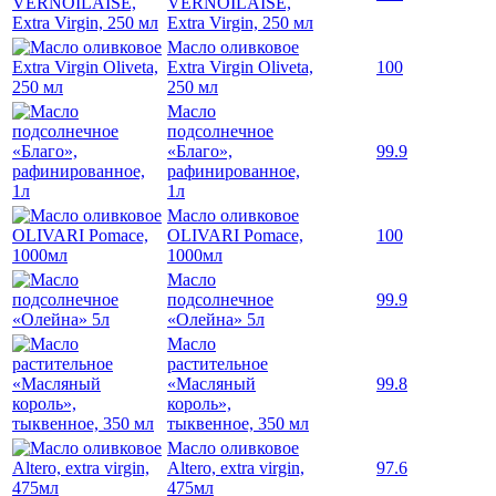
VERNOILAISE,
Extra Virgin, 250 мл
Масло оливковое
Extra Virgin Oliveta,
100
250 мл
Масло
подсолнечное
«Благо»,
99.9
рафинированное,
1л
Масло оливковое
OLIVARI Pomace,
100
1000мл
Масло
подсолнечное
99.9
«Олейна» 5л
Масло
растительное
«Масляный
99.8
король»,
тыквенное, 350 мл
Масло оливковое
Altero, extra virgin,
97.6
475мл