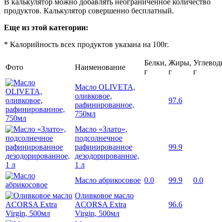
В калькулятор можно добавлять неограниченное количество
продуктов. Калькулятор совершенно бесплатный.
Еще из этой категории:
* Калорийность всех продуктов указана на 100г.
Белки,
Жиры,
Углевод
Фото
Наименование
г
г
г
Масло OLIVETA,
оливковое,
97.6
рафинированное,
750мл
Масло «Злато»,
подсолнечное
рафинированное
99.9
дезодорированное,
1 л
Масло абрикосовое
0.0
99.9
0.0
Оливковое масло
ACORSA Extra
96.6
Virgin, 500мл