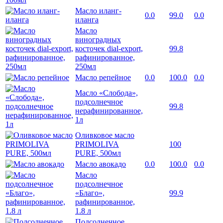
Масло иланг-
0.0
99.0
0.0
иланга
Масло
виноградных
косточек dial-export,
99.8
рафинированное,
250мл
Масло репейное
0.0
100.0
0.0
Масло «Слобода»,
подсолнечное
99.8
нерафинированное,
1л
Оливковое масло
PRIMOLIVA
100
PURE, 500мл
Масло авокадо
0.0
100.0
0.0
Масло
подсолнечное
«Благо»,
99.9
рафинированное,
1.8 л
Подсолнечное