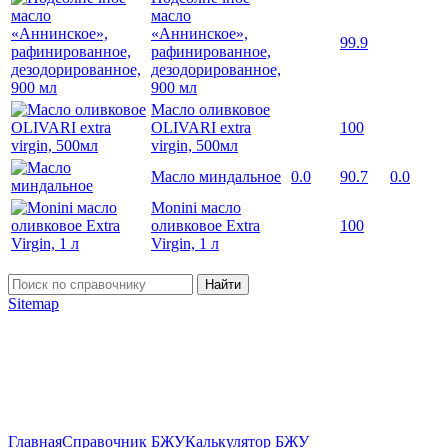
масло
«Аннинское»,
99.9
рафинированное,
дезодорированное,
900 мл
Масло оливковое
OLIVARI extra
100
virgin, 500мл
Масло миндальное
0.0
90.7
0.0
Monini масло
оливковое Extra
100
Virgin, 1 л
Найти
Sitemap
Главная
Справочник БЖУ
Калькулятор БЖУ