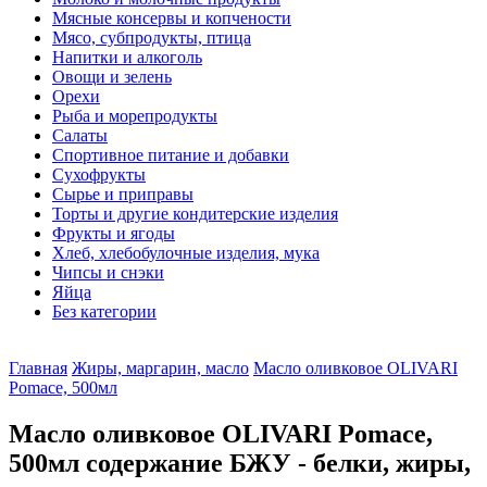
Мясные консервы и копчености
Мясо, субпродукты, птица
Напитки и алкоголь
Овощи и зелень
Орехи
Рыба и морепродукты
Салаты
Спортивное питание и добавки
Сухофрукты
Сырье и приправы
Торты и другие кондитерские изделия
Фрукты и ягоды
Хлеб, хлебобулочные изделия, мука
Чипсы и снэки
Яйца
Без категории
Главная
Жиры, маргарин, масло
Масло оливковое OLIVARI
Pomace, 500мл
Масло оливковое OLIVARI Pomace,
500мл содержание БЖУ - белки, жиры,