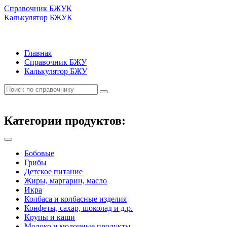
Справочник БЖУК
Калькулятор БЖУК
Главная
Справочник БЖУ
Калькулятор БЖУ
Категории продуктов:
Бобовые
Грибы
Детское питание
Жиры, маргарин, масло
Икра
Колбаса и колбасные изделия
Конфеты, сахар, шоколад и д.р.
Крупы и каши
Молоко и молочные продукты