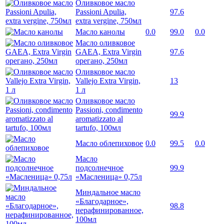
Оливковое масло
Passioni Apulia,
97.6
extra vergine, 750мл
Масло канолы
0.0
99.0
0.0
Масло оливковое
GAEA, Extra Virgin
97.6
орегано, 250мл
Оливковое масло
Vallejo Extra Virgin,
13
1 л
Оливковое масло
Passioni, condimento
99.9
aromatizzato al
tartufo, 100мл
Масло облепиховое
0.0
99.5
0.0
Масло
подсолнечное
99.9
«Масленица» 0,75л
Миндальное масло
«Благодарное»,
98.8
нерафинированное,
100мл