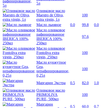
5л
Оливковое масло
Maestro de Oliva,
100
extra virgin, 1л
Масло льняное
0.0
99.8
0.0
Масло оливковое
рафинированное
97.6
IBERICA 100%,
250мл
Масло оливковое
Fontoliva extra
100
virgin, 250мл
Масло кунжутное
Gea,
100
нерафинированное,
0,25л
Маргарин Экстра
0.5
82.0
1.0
Оливковое масло
PRIMOLIVA
100
PURE, 500мл
Маргарин
0.5
60.0
0.7