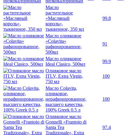
низкокалорийный
Масло
растительное
«Масляный
99.8
король»,
тыквенное, 350 мл
Масло оливковое
«Colavita»
91
рафинированное,
500мл
Масло оливковое
99.9
Ideal Clasico, 500мл
Оливковое масло
ITLV, Extra Virgin,
100
750 мл
Масло Colavita,
оливковое,
нерафинированное,
100
высшего качества,
100% Greek 0.5 л
Оливковое масло
Gonnelli «Frantoio di
Santa Tea
97.4
Tradizionale», Extra