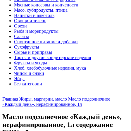
Мясные консервы и копчености
Мясо, субпродукты, птица
Напитки и алкоголь
Овощи и зелень
Орехи
Рыба и морепродукты
Салаты
Спортивное питание и добавки
Сухофрукты
Сырье и приправы
Торты и другие кондитерские изделия
Фрукты и ягоды
Хлеб, хлебобулочные изделия, мука
Чипсы и снэки
Яйца
Без категории
Главная
Жиры, маргарин, масло
Масло подсолнечное
«Каждый день», нерафинированное, 1л
Масло подсолнечное «Каждый день»,
нерафинированное, 1л содержание