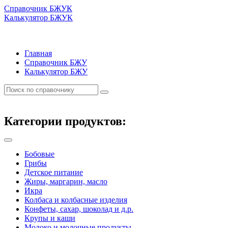
Справочник БЖУК
Калькулятор БЖУК
Главная
Справочник БЖУ
Калькулятор БЖУ
Категории продуктов:
Бобовые
Грибы
Детское питание
Жиры, маргарин, масло
Икра
Колбаса и колбасные изделия
Конфеты, сахар, шоколад и д.р.
Крупы и каши
Молоко и молочные продукты