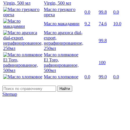
Virgin, 500 мл
Масло грецкого
0.0
99.8
0.0
ореха
Масло макадамии
9.2
74.6
10.0
Масло арахиса dial-
export,
99.8
нерафинированное,
250мл
Масло оливковое
El Toro,
100
рафинированное,
500мл
Масло хлопковое
0.0
99.0
0.0
Найти
Sitemap