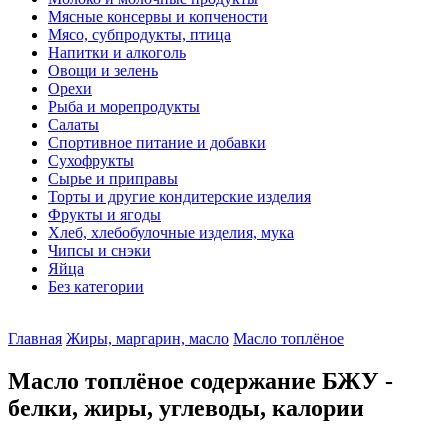
Мясные консервы и копчености
Мясо, субпродукты, птица
Напитки и алкоголь
Овощи и зелень
Орехи
Рыба и морепродукты
Салаты
Спортивное питание и добавки
Сухофрукты
Сырье и приправы
Торты и другие кондитерские изделия
Фрукты и ягоды
Хлеб, хлебобулочные изделия, мука
Чипсы и снэки
Яйца
Без категории
Главная
Жиры, маргарин, масло
Масло топлёное
Масло топлёное содержание БЖУ -
белки, жиры, углеводы, калории