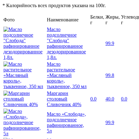
* Калорийность всех продуктов указана на 100г.
Белки,
Жиры,
Углевод
Фото
Наименование
г
г
г
Масло
подсолнечное
"Слобода"
99.9
рафинированное
дезодорированное
1,8л.
Масло
растительное
«Масляный
99.8
король»,
тыквенное, 350 мл
Маргарин
столовый
0.0
40.0
0.0
Сливочник 40%
Масло «Слобода»,
подсолнечное
99.9
рафинированное,
5л