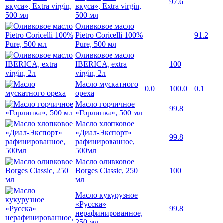
97.6
вкуса», Extra virgin,
500 мл
Оливковое масло
Pietro Coricelli 100%
91.2
Pure, 500 мл
Оливковое масло
IBERICA, extra
100
virgin, 2л
Масло мускатного
0.0
100.0
0.1
ореха
Масло горчичное
99.8
«Горлинка», 500 мл
Масло хлопковое
«Диал-Экспорт»
99.8
рафинированное,
500мл
Масло оливковое
Borges Classic, 250
100
мл
Масло кукурузное
«Русска»
99.8
нерафинированное,
250 мл.