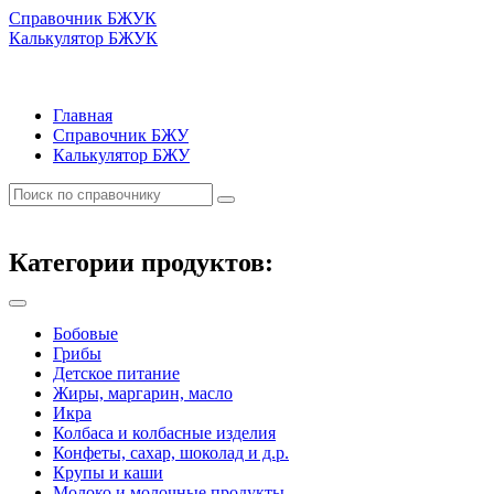
Справочник БЖУК
Калькулятор БЖУК
Главная
Справочник БЖУ
Калькулятор БЖУ
Категории продуктов:
Бобовые
Грибы
Детское питание
Жиры, маргарин, масло
Икра
Колбаса и колбасные изделия
Конфеты, сахар, шоколад и д.р.
Крупы и каши
Молоко и молочные продукты