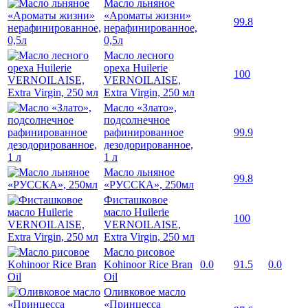
Масло льняное
«Ароматы жизни»
99.8
нерафинированное,
0,5л
Масло лесного
ореха Huilerie
100
VERNOILAISE,
Extra Virgin, 250 мл
Масло «Злато»,
подсолнечное
рафинированное
99.9
дезодорированное,
1 л
Масло льняное
99.8
«РУССКА», 250мл
Фисташковое
масло Huilerie
100
VERNOILAISE,
Extra Virgin, 250 мл
Масло рисовое
Kohinoor Rice Bran
0.0
91.5
0.0
Oil
Оливковое масло
«Принцесса