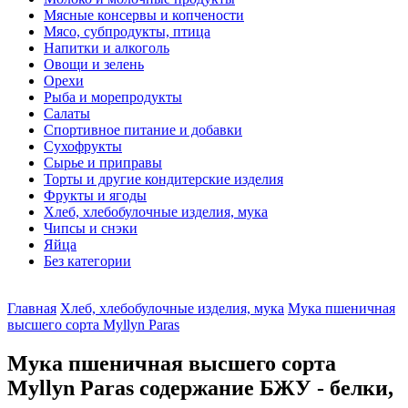
Мясные консервы и копчености
Мясо, субпродукты, птица
Напитки и алкоголь
Овощи и зелень
Орехи
Рыба и морепродукты
Салаты
Спортивное питание и добавки
Сухофрукты
Сырье и приправы
Торты и другие кондитерские изделия
Фрукты и ягоды
Хлеб, хлебобулочные изделия, мука
Чипсы и снэки
Яйца
Без категории
Главная
Хлеб, хлебобулочные изделия, мука
Мука пшеничная
высшего сорта Myllyn Paras
Мука пшеничная высшего сорта
Myllyn Paras содержание БЖУ - белки,