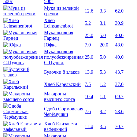
500г
Мука из зеленой
12.6
3.3
62.0
гречки
Хлеб
5.2
3.1
30.9
Leinsamenbrot
Мука льняная
25.0
5.0
40.0
Гарнец
Юфка
7.0
20.0
48.0
Мука льняная
полуобезжиренная
25.0
5.0
40.0
С.Пудовъ
Булочки 8 злаков
13.9
5.3
43.7
Хлеб Карельский
7.5
1.2
37.0
Макароны
10.4
1.1
69.7
высшего сорта
Сдоба Сормовская
7.6
9.2
58.6
Черёмушки
Хлеб Елизавета
11.4
3.5
70.7
вафельный
Макароны