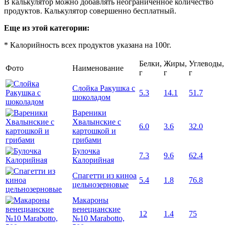
В калькулятор можно добавлять неограниченное количество
продуктов. Калькулятор совершенно бесплатный.
Еще из этой категории:
* Калорийность всех продуктов указана на 100г.
Белки,
Жиры,
Углеводы,
Фото
Наименование
г
г
г
Слойка Ракушка с
5.3
14.1
51.7
шоколадом
Вареники
Хвалынские с
6.0
3.6
32.0
картошкой и
грибами
Булочка
7.3
9.6
62.4
Калорийная
Спагетти из киноа
5.4
1.8
76.8
цельнозерновые
Макароны
венецианские
12
1.4
75
№10 Marabotto,