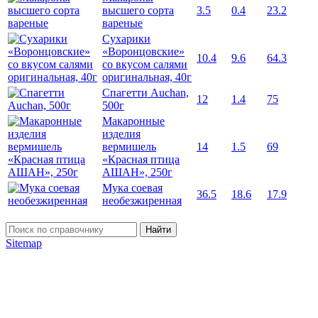
высшего сорта
3.5
0.4
23.2
вареные
Сухарики
«Воронцовские»
10.4
9.6
64.3
со вкусом салями
оригинальная, 40г
Спагетти Auchan,
12
1.4
75
500г
Макаронные
изделия
вермишель
14
1.5
69
«Красная птица
АШАН», 250г
Мука соевая
36.5
18.6
17.9
необезжиренная
Найти
Sitemap