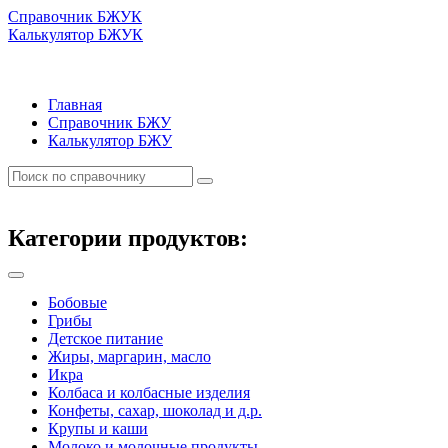
Справочник БЖУК
Калькулятор БЖУК
Главная
Справочник БЖУ
Калькулятор БЖУ
Категории продуктов:
Бобовые
Грибы
Детское питание
Жиры, маргарин, масло
Икра
Колбаса и колбасные изделия
Конфеты, сахар, шоколад и д.р.
Крупы и каши
Молоко и молочные продукты