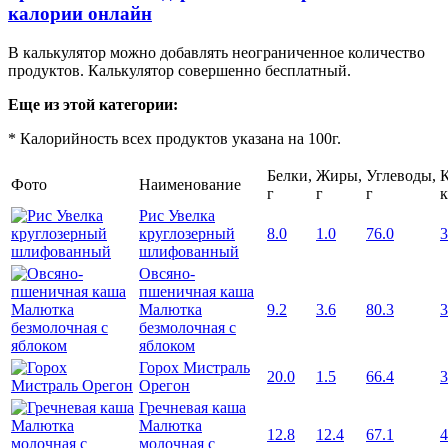
калории онлайн
В калькулятор можно добавлять неограниченное количество
продуктов. Калькулятор совершенно бесплатный.
Еще из этой категории:
* Калорийность всех продуктов указана на 100г.
Белки,
Жиры,
Углеводы,
К
Фото
Наименование
г
г
г
к
Рис Увелка
круглозерный
8.0
1.0
76.0
3
шлифованный
Овсяно-
пшеничная каша
Малютка
9.2
3.6
80.3
3
безмолочная с
яблоком
Горох Мистраль
20.0
1.5
66.4
3
Орегон
Гречневая каша
Малютка
12.8
12.4
67.1
4
молочная с