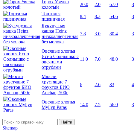
Горох Увелка
20.0
2.0
67.0
3
колотый
Тортилья
8.4
8.3
54.6
3
пшеничная
Кукурузная
кашка Heinz
7.8
3.0
80.4
3
низкоаллергенная
без молока
Овсяные хлопья
Ясно Солнышко с
11.0
7.0
48.0
3
овсяными
отрубями
Мюсли
хрустящие 7
6
2.6
83
4
фруктов БИО
Auchan, 500г
Овсяные хлопья
14.0
7.5
56.0
3
Myllyn Paras
Найти
Sitemap