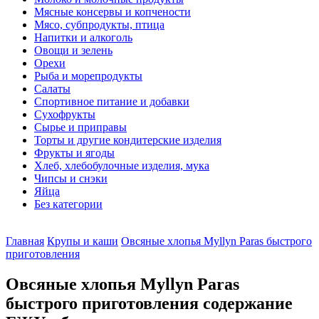
Мясные консервы и копчености
Мясо, субпродукты, птица
Напитки и алкоголь
Овощи и зелень
Орехи
Рыба и морепродукты
Салаты
Спортивное питание и добавки
Сухофрукты
Сырье и приправы
Торты и другие кондитерские изделия
Фрукты и ягоды
Хлеб, хлебобулочные изделия, мука
Чипсы и снэки
Яйца
Без категории
Главная
Крупы и каши
Овсяные хлопья Myllyn Paras быстрого
приготовления
Овсяные хлопья Myllyn Paras
быстрого приготовления содержание