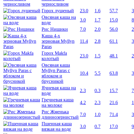
черносливом
Горох лущеный
23.0
1.6
57.7
3
Овсяная каша на
3.0
1.7
15.0
8
воде
Рис Нишики
7.0
2.0
56.0
2
Каша 4-х
зерновая Myllyn
11.4
2.8
61.1
3
Paras
Горох Makfa
23.0
1.5
48.1
2
колотый
Овсяная каша
Myllyn Paras с
10.4
5.5
63.8
3
яблоком и
брусникой
Ячневая каша на
2.3
0.3
15.7
7
воде
Гречневая каша
4.2
2.3
21.6
1
на молоке
Рис Жменька
7.0
1.0
71.4
3
длиннозернистый
Пшенная каша
3.0
0.7
17.0
9
вязкая на воде