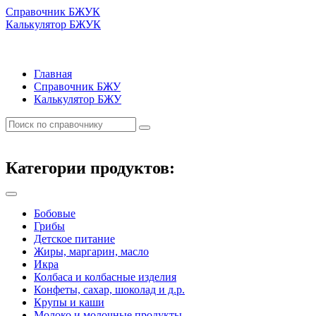
Справочник БЖУК
Калькулятор БЖУК
Главная
Справочник БЖУ
Калькулятор БЖУ
Категории продуктов:
Бобовые
Грибы
Детское питание
Жиры, маргарин, масло
Икра
Колбаса и колбасные изделия
Конфеты, сахар, шоколад и д.р.
Крупы и каши
Молоко и молочные продукты