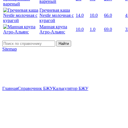
вареный
Гречневая каша
Nestle молочная с
14.0
10.0
66.0
4
курагой
Манная крупа
10.0
1.0
69.0
3
Агро-Альянс
Найти
Sitemap
Главная
Справочник БЖУ
Калькулятор БЖУ