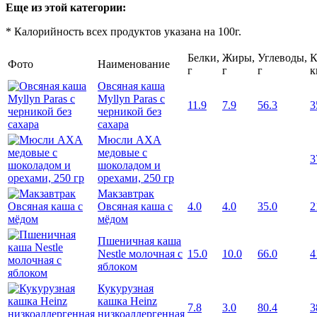
Еще из этой категории:
* Калорийность всех продуктов указана на 100г.
Белки,
Жиры,
Углеводы,
К
Фото
Наименование
г
г
г
к
Овсяная каша
Myllyn Paras с
11.9
7.9
56.3
3
черникой без
сахара
Мюсли AXA
медовые с
3
шоколадом и
орехами, 250 гр
Макзавтрак
Овсяная каша с
4.0
4.0
35.0
2
мёдом
Пшеничная каша
Nestle молочная с
15.0
10.0
66.0
4
яблоком
Кукурузная
кашка Heinz
7.8
3.0
80.4
3
низкоаллергенная