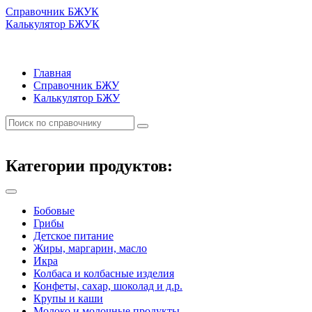
Справочник БЖУК
Калькулятор БЖУК
Главная
Справочник БЖУ
Калькулятор БЖУ
Категории продуктов:
Бобовые
Грибы
Детское питание
Жиры, маргарин, масло
Икра
Колбаса и колбасные изделия
Конфеты, сахар, шоколад и д.р.
Крупы и каши
Молоко и молочные продукты