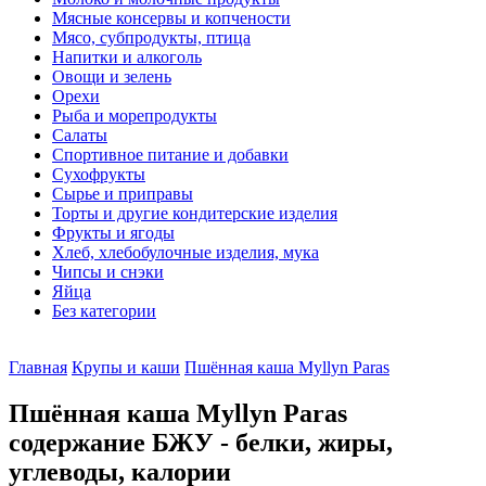
Мясные консервы и копчености
Мясо, субпродукты, птица
Напитки и алкоголь
Овощи и зелень
Орехи
Рыба и морепродукты
Салаты
Спортивное питание и добавки
Сухофрукты
Сырье и приправы
Торты и другие кондитерские изделия
Фрукты и ягоды
Хлеб, хлебобулочные изделия, мука
Чипсы и снэки
Яйца
Без категории
Главная
Крупы и каши
Пшённая каша Myllyn Paras
Пшённая каша Myllyn Paras
содержание БЖУ - белки, жиры,
углеводы, калории