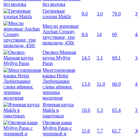
без молока
Гречневые
8.0
3.0
79.0
3
хлопья Makfa
Мюсли зерновые
Auchan Crousty,
8.6
14
69
4
хрустящие, три
шоколада, 450г
Овсяно-Манная
крупа Myllyn
14.5
5.1
69.1
3
Paras
Многозерновая
кашка Heinz
Любопышки
13.0
11.0
66.0
4
слива абрикос
черника
молочная
Ячневая крупа
Makfa в
10.0
1.3
65.4
3
пакетиках
Овсяная каша
Myllyn Paras с
11.6
7.7
61.7
3
черникой и