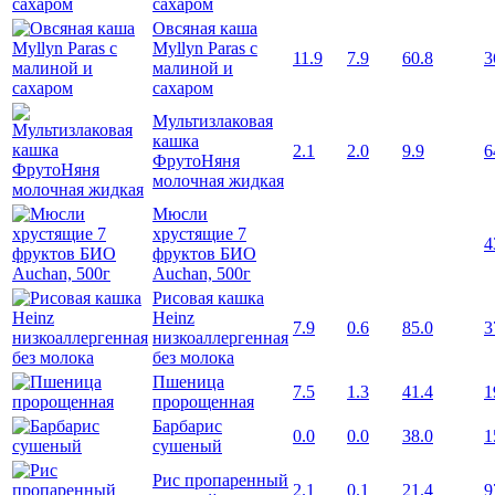
сахаром
Овсяная каша
Myllyn Paras с
11.9
7.9
60.8
3
малиной и
сахаром
Мультизлаковая
кашка
2.1
2.0
9.9
6
ФрутоНяня
молочная жидкая
Мюсли
хрустящие 7
4
фруктов БИО
Auchan, 500г
Рисовая кашка
Heinz
7.9
0.6
85.0
3
низкоаллергенная
без молока
Пшеница
7.5
1.3
41.4
1
пророщенная
Барбарис
0.0
0.0
38.0
1
сушеный
Рис пропаренный
2.1
0.1
21.4
9