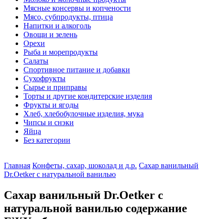
Мясные консервы и копчености
Мясо, субпродукты, птица
Напитки и алкоголь
Овощи и зелень
Орехи
Рыба и морепродукты
Салаты
Спортивное питание и добавки
Сухофрукты
Сырье и приправы
Торты и другие кондитерские изделия
Фрукты и ягоды
Хлеб, хлебобулочные изделия, мука
Чипсы и снэки
Яйца
Без категории
Главная
Конфеты, сахар, шоколад и д.р.
Сахар ванильный
Dr.Oetker с натуральной ванилью
Сахар ванильный Dr.Oetker с
натуральной ванилью содержание