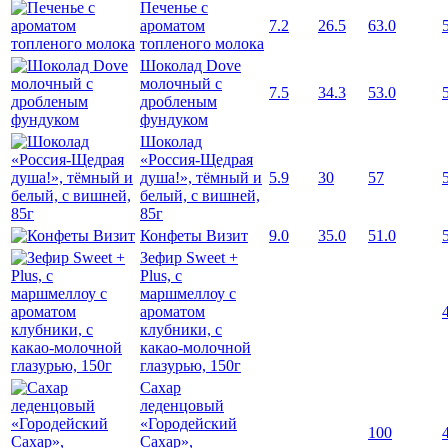
Печенье с
ароматом
7.2
26.5
63.0
топленого молока
Шоколад Dove
молочный с
7.5
34.3
53.0
дробленым
фундуком
Шоколад
«Россия-Щедрая
душа!», тёмный и
5.9
30
57
белый, с вишней,
85г
Конфеты Визит
9.0
35.0
51.0
Зефир Sweet +
Plus, с
маршмеллоу с
ароматом
клубники, с
какао-молочной
глазурью, 150г
Сахар
леденцовый
«Городейский
100
Сахар»,