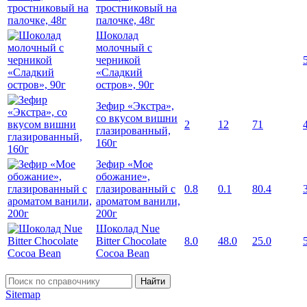
тростниковый на
палочке, 48г
Шоколад
молочный с
черникой
«Сладкий
остров», 90г
Зефир «Экстра»,
со вкусом вишни
2
12
71
глазированный,
160г
Зефир «Мое
обожание»,
глазированный с
0.8
0.1
80.4
ароматом ванили,
200г
Шоколад Nue
Bitter Chocolate
8.0
48.0
25.0
Cocoa Bean
Найти
Sitemap