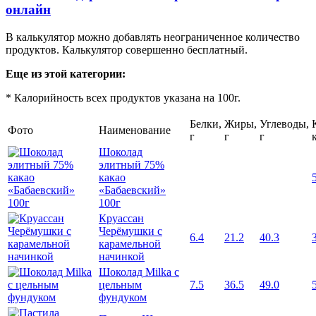
онлайн
В калькулятор можно добавлять неограниченное количество
продуктов. Калькулятор совершенно бесплатный.
Еще из этой категории:
* Калорийность всех продуктов указана на 100г.
Белки,
Жиры,
Углеводы,
Фото
Наименование
г
г
г
Шоколад
элитный 75%
какао
«Бабаевский»
100г
Круассан
Черёмушки с
6.4
21.2
40.3
карамельной
начинкой
Шоколад Milka с
цельным
7.5
36.5
49.0
фундуком