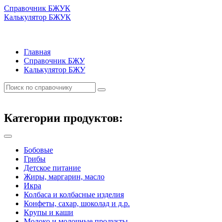
Справочник БЖУК
Калькулятор БЖУК
Главная
Справочник БЖУ
Калькулятор БЖУ
Категории продуктов:
Бобовые
Грибы
Детское питание
Жиры, маргарин, масло
Икра
Колбаса и колбасные изделия
Конфеты, сахар, шоколад и д.р.
Крупы и каши
Молоко и молочные продукты