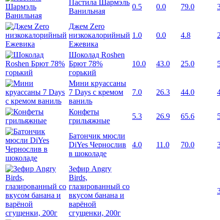
Пастила Шармэль
0.5
0.0
79.0
Ванильная
Джем Zero
низкокалорийный
1.0
0.0
4.8
Ежевика
Шоколад Roshen
Брют 78%
10.0
43.0
25.0
горький
Мини круассаны
7 Days с кремом
7.0
26.3
44.0
ваниль
Конфеты
5.3
26.9
65.6
грильяжные
Батончик мюсли
DiYes Чернослив
4.0
11.0
70.0
в шоколаде
Зефир Angry
Birds,
глазированный со
вкусом банана и
варёной
сгущенки, 200г