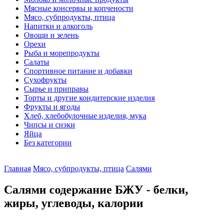
Мясные консервы и копчености
Мясо, субпродукты, птица
Напитки и алкоголь
Овощи и зелень
Орехи
Рыба и морепродукты
Салаты
Спортивное питание и добавки
Сухофрукты
Сырье и приправы
Торты и другие кондитерские изделия
Фрукты и ягоды
Хлеб, хлебобулочные изделия, мука
Чипсы и снэки
Яйца
Без категории
Главная
Мясо, субпродукты, птица
Салями
Салями содержание БЖУ - белки,
жиры, углеводы, калории