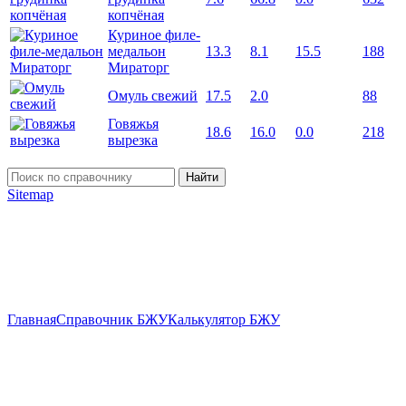
копчёная
Куриное филе-
медальон
13.3
8.1
15.5
188
Мираторг
Омуль свежий
17.5
2.0
88
Говяжья
18.6
16.0
0.0
218
вырезка
Найти
Sitemap
Главная
Справочник БЖУ
Калькулятор БЖУ