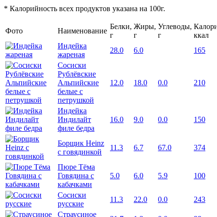
* Калорийность всех продуктов указана на 100г.
Белки,
Жиры,
Углеводы,
Калори
Фото
Наименование
г
г
г
ккал
Индейка
28.0
6.0
165
жареная
Сосиски
Рублёвские
Альпийские
12.0
18.0
0.0
210
белые с
петрушкой
Индейка
Индилайт
16.0
9.0
0.0
150
филе бедра
Борщик Heinz
11.3
6.7
67.0
374
с говядинкой
Пюре Тёма
Говядина с
5.0
6.0
5.9
100
кабачками
Сосиски
11.3
22.0
0.0
243
русские
Страусиное