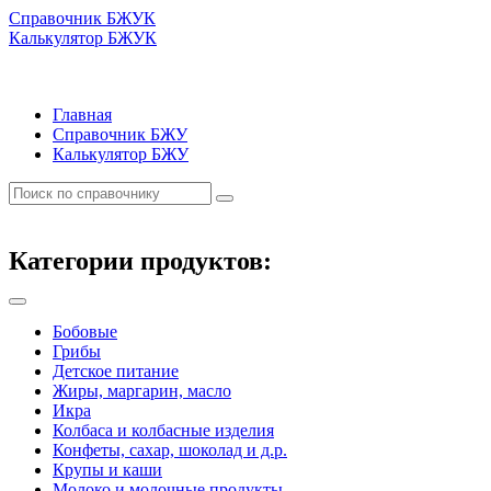
Справочник БЖУК
Калькулятор БЖУК
Главная
Справочник БЖУ
Калькулятор БЖУ
Категории продуктов:
Бобовые
Грибы
Детское питание
Жиры, маргарин, масло
Икра
Колбаса и колбасные изделия
Конфеты, сахар, шоколад и д.р.
Крупы и каши
Молоко и молочные продукты