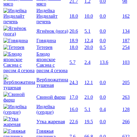
21.7
1.2
0.0
98
мясо
Индейка
Индилайт
18.0
10.0
0.0
162
печень
Ягнёнок (нога)
20.6
5.1
0.0
134
Говядина
18.9
12.4
0.0
187
Тетерев
18.0
20.0
0.5
254
Блюдо
японское
5.7
2.4
13.6
103
Сакэна с
рисом 4 сезона
Верблюжатина
24.3
12.1
0.0
205
тушеная
Свиной фарш
17.0
21.0
0.0
263
Индейка
16.0
5.1
0.4
128
(сердце)
Утка жареная
22.6
19.5
0.0
266
Говяжья
грудинка
7.6
66.8
0.0
632