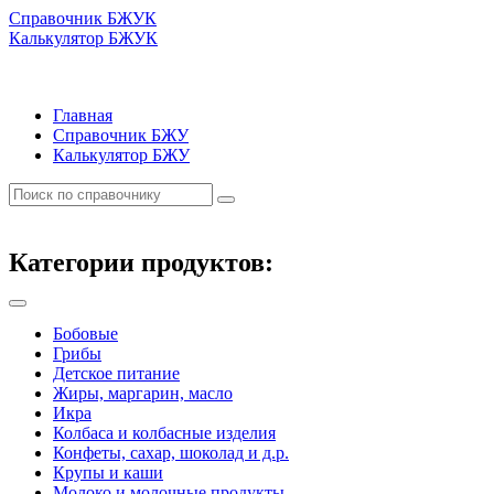
Справочник БЖУК
Калькулятор БЖУК
Главная
Справочник БЖУ
Калькулятор БЖУ
Категории продуктов:
Бобовые
Грибы
Детское питание
Жиры, маргарин, масло
Икра
Колбаса и колбасные изделия
Конфеты, сахар, шоколад и д.р.
Крупы и каши
Молоко и молочные продукты