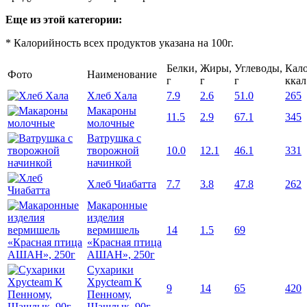
Еще из этой категории:
* Калорийность всех продуктов указана на 100г.
Белки,
Жиры,
Углеводы,
Кало
Фото
Наименование
г
г
г
ккал
Хлеб Хала
7.9
2.6
51.0
265
Макароны
11.5
2.9
67.1
345
молочные
Ватрушка с
творожной
10.0
12.1
46.1
331
начинкой
Хлеб Чиабатта
7.7
3.8
47.8
262
Макаронные
изделия
вермишель
14
1.5
69
«Красная птица
АШАН», 250г
Сухарики
Хрусteam К
9
14
65
420
Пенному,
Шашлык, 90г