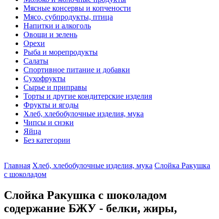
Мясные консервы и копчености
Мясо, субпродукты, птица
Напитки и алкоголь
Овощи и зелень
Орехи
Рыба и морепродукты
Салаты
Спортивное питание и добавки
Сухофрукты
Сырье и приправы
Торты и другие кондитерские изделия
Фрукты и ягоды
Хлеб, хлебобулочные изделия, мука
Чипсы и снэки
Яйца
Без категории
Главная
Хлеб, хлебобулочные изделия, мука
Слойка Ракушка
с шоколадом
Слойка Ракушка с шоколадом
содержание БЖУ - белки, жиры,