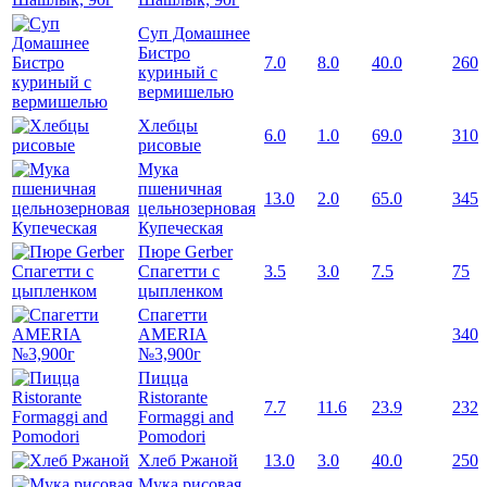
Суп Домашнее
Бистро
7.0
8.0
40.0
260
куриный с
вермишелью
Хлебцы
6.0
1.0
69.0
310
рисовые
Мука
пшеничная
13.0
2.0
65.0
345
цельнозерновая
Купеческая
Пюре Gerber
Спагетти с
3.5
3.0
7.5
75
цыпленком
Спагетти
AMERIA
340
№3,900г
Пицца
Ristorante
7.7
11.6
23.9
232
Formaggi and
Pomodori
Хлеб Ржаной
13.0
3.0
40.0
250
Мука рисовая