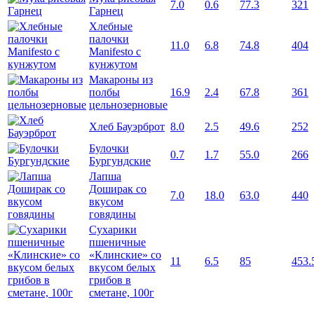
7.0
0.6
77.3
321
Гарнец
Хлебные
палочки
11.0
6.8
74.8
404
Manifesto с
кунжутом
Макароны из
полбы
16.9
2.4
67.8
361
цельнозерновые
Хлеб Бауэрброт
8.0
2.5
49.6
252
Булочки
0.7
1.7
55.0
266
Бургундские
Лапша
Доширак со
7.0
18.0
63.0
440
вкусом
говядины
Сухарики
пшеничные
«Клинские» со
11
6.5
85
453.
вкусом белых
грибов в
сметане, 100г