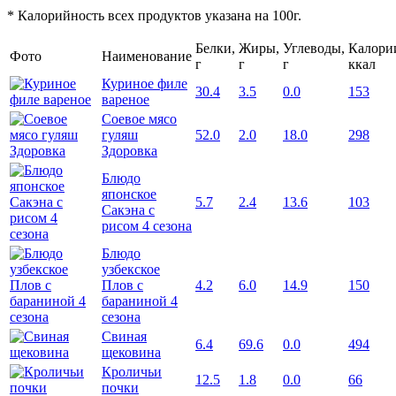
* Калорийность всех продуктов указана на 100г.
Белки,
Жиры,
Углеводы,
Калори
Фото
Наименование
г
г
г
ккал
Куриное филе
30.4
3.5
0.0
153
вареное
Соевое мясо
гуляш
52.0
2.0
18.0
298
Здоровка
Блюдо
японское
5.7
2.4
13.6
103
Сакэна с
рисом 4 сезона
Блюдо
узбекское
Плов с
4.2
6.0
14.9
150
бараниной 4
сезона
Свиная
6.4
69.6
0.0
494
щековина
Кроличьи
12.5
1.8
0.0
66
почки