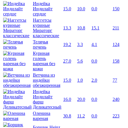
Индейка
Индилайт
15.0
10.0
0.0
150
сердце
Наггетсы
куриные
13.3
10.8
15.1
211
Мираторг
классические
Телячья
19.2
3.3
4.1
124
печень
Куриная
голень
27.0
5.6
0.0
158
вареная без
кожи
Ветчина из
индейки
15.0
1.0
2.0
77
обезжиренная
Индейка
Индилайт
16.0
20.0
0.0
240
фарш
Деликатесный
Оленина
30.8
11.2
0.0
223
вареная
Борщик Heinz