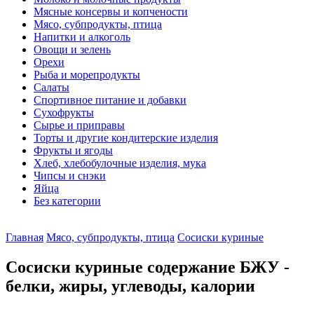
Мясные консервы и копчености
Мясо, субпродукты, птица
Напитки и алкоголь
Овощи и зелень
Орехи
Рыба и морепродукты
Салаты
Спортивное питание и добавки
Сухофрукты
Сырье и приправы
Торты и другие кондитерские изделия
Фрукты и ягоды
Хлеб, хлебобулочные изделия, мука
Чипсы и снэки
Яйца
Без категории
Главная
Мясо, субпродукты, птица
Сосиски куриные
Сосиски куриные содержание БЖУ -
белки, жиры, углеводы, калории