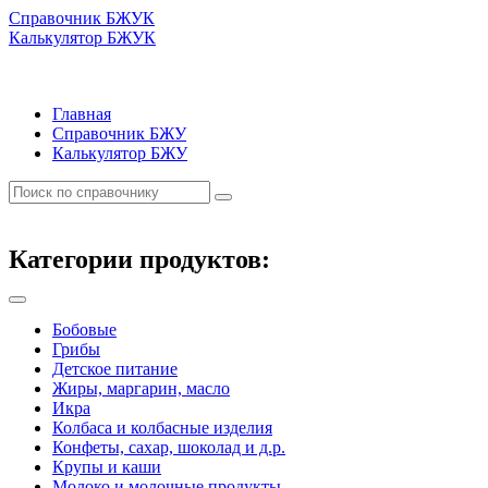
Справочник БЖУК
Калькулятор БЖУК
Главная
Справочник БЖУ
Калькулятор БЖУ
Категории продуктов:
Бобовые
Грибы
Детское питание
Жиры, маргарин, масло
Икра
Колбаса и колбасные изделия
Конфеты, сахар, шоколад и д.р.
Крупы и каши
Молоко и молочные продукты