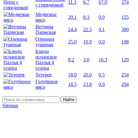
11.3
6.7
67.0
374
с говядинкой
Медвежье
20.1
8.3
0.0
155
мясо
Ветчина
24.4
22.5
0.1
300
Пармская
Оленина
25.0
10.9
0.0
198
тушеная
Блюдо
испанское
8.2
3.0
16.3
129
Паэлья 4
сезона
Тетерев
18.0
20.0
0.5
254
Голубиное
18.5
23.8
0.0
294
мясо
Найти
Sitemap