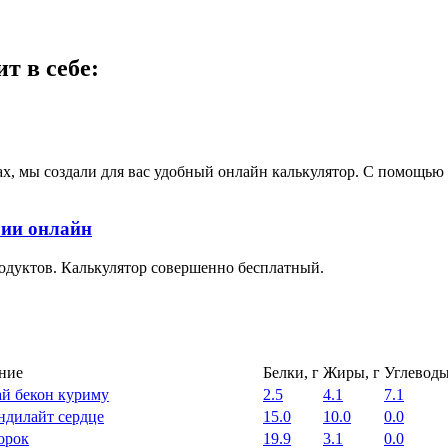
т в себе:
ах, мы создали для вас удобный онлайн калькулятор. С помощь
рии онлайн
одуктов. Калькулятор совершенно бесплатный.
ние
Белки, г
Жиры, г
Углеводы
й бекон куриму
2.5
4.1
7.1
ндилайт сердце
15.0
10.0
0.0
орок
19.9
3.1
0.0