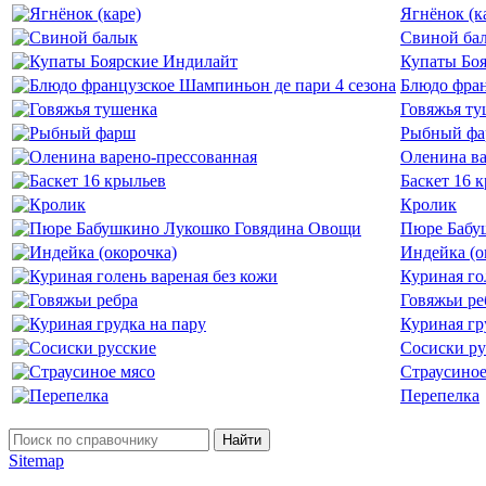
Ягнёнок (к
Свиной ба
Купаты Бо
Блюдо фран
Говяжья ту
Рыбный ф
Оленина ва
Баскет 16 
Кролик
Пюре Бабу
Индейка (о
Куриная го
Говяжьи ре
Куриная гр
Сосиски ру
Страусиное
Перепелка
Найти
Sitemap