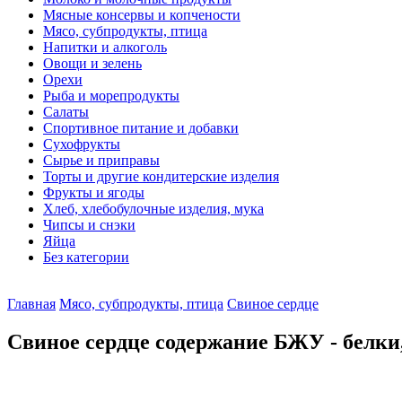
Мясные консервы и копчености
Мясо, субпродукты, птица
Напитки и алкоголь
Овощи и зелень
Орехи
Рыба и морепродукты
Салаты
Спортивное питание и добавки
Сухофрукты
Сырье и приправы
Торты и другие кондитерские изделия
Фрукты и ягоды
Хлеб, хлебобулочные изделия, мука
Чипсы и снэки
Яйца
Без категории
Главная
Мясо, субпродукты, птица
Свиное сердце
Свиное сердце содержание БЖУ - белки