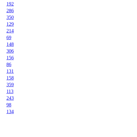
192
286
350
129
214
69
148
306
156
86
131
158
359
113
243
98
134