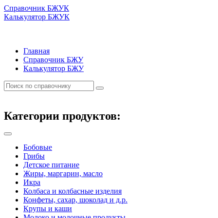
Справочник БЖУК
Калькулятор БЖУК
Главная
Справочник БЖУ
Калькулятор БЖУ
Категории продуктов:
Бобовые
Грибы
Детское питание
Жиры, маргарин, масло
Икра
Колбаса и колбасные изделия
Конфеты, сахар, шоколад и д.р.
Крупы и каши
Молоко и молочные продукты