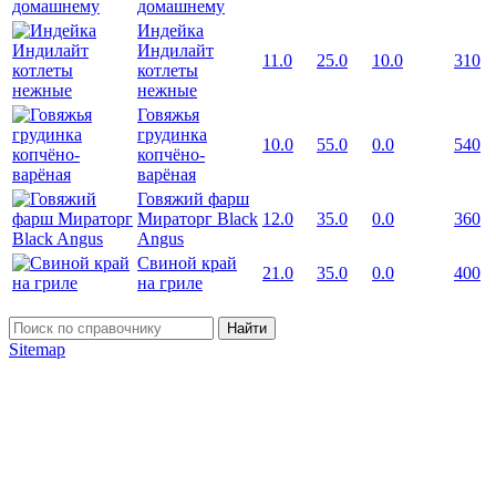
домашнему
Индейка
Индилайт
11.0
25.0
10.0
310
котлеты
нежные
Говяжья
грудинка
10.0
55.0
0.0
540
копчёно-
варёная
Говяжий фарш
Мираторг Black
12.0
35.0
0.0
360
Angus
Свиной край
21.0
35.0
0.0
400
на гриле
Найти
Sitemap