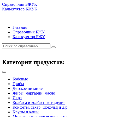
Справочник БЖУК
Калькулятор БЖУК
Главная
Справочник БЖУ
Калькулятор БЖУ
Категории продуктов:
Бобовые
Грибы
Детское питание
Жиры, маргарин, масло
Икра
Колбаса и колбасные изделия
Конфеты, сахар, шоколад и д.р.
Крупы и каши
Молоко и молочные продукты