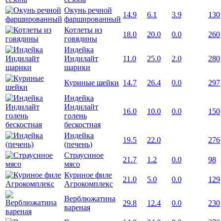
Окунь речной
14.9
6.1
3.9
130
фаршированный
Котлеты из
18.0
20.0
0.0
260
говядины
Индейка
Индилайт
11.0
25.0
2.0
280
шарики
Куриные шейки
14.7
26.4
0.0
297
Индейка
Индилайт
16.0
10.0
0.0
150
голень
бескостная
Индейка
19.5
22.0
276
(печень)
Страусиное
21.7
1.2
0.0
98
мясо
Куриное филе
21.0
5.0
0.0
129
Агрокомплекс
Верблюжатина
29.8
12.4
0.0
230
вареная