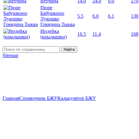
Ветчина
14.0
24.0
0.0
270
Пюре
Бабушкино
5.5
6.0
6.1
130
Лукошко
Говядина Тыква
Индейка
16.5
11.4
168
(крылышки)
Найти
Sitemap
Главная
Справочник БЖУ
Калькулятор БЖУ