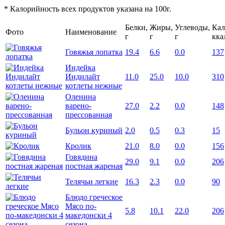
* Калорийность всех продуктов указана на 100г.
Белки,
Жиры,
Углеводы,
Кал
Фото
Наименование
г
г
г
кка
Говяжья лопатка
19.4
6.6
0.0
137
Индейка
Индилайт
11.0
25.0
10.0
310
котлеты нежные
Оленина
варено-
27.0
2.2
0.0
148
прессованная
Бульон куриный
2.0
0.5
0.3
15
Кролик
21.0
8.0
0.0
156
Говядина
29.0
9.1
0.0
206
постная жареная
Телячьи легкие
16.3
2.3
0.0
90
Блюдо греческое
Мясо по-
5.8
10.1
22.0
206
македонски 4
сезона