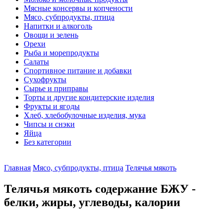
Мясные консервы и копчености
Мясо, субпродукты, птица
Напитки и алкоголь
Овощи и зелень
Орехи
Рыба и морепродукты
Салаты
Спортивное питание и добавки
Сухофрукты
Сырье и приправы
Торты и другие кондитерские изделия
Фрукты и ягоды
Хлеб, хлебобулочные изделия, мука
Чипсы и снэки
Яйца
Без категории
Главная
Мясо, субпродукты, птица
Телячья мякоть
Телячья мякоть содержание БЖУ -
белки, жиры, углеводы, калории