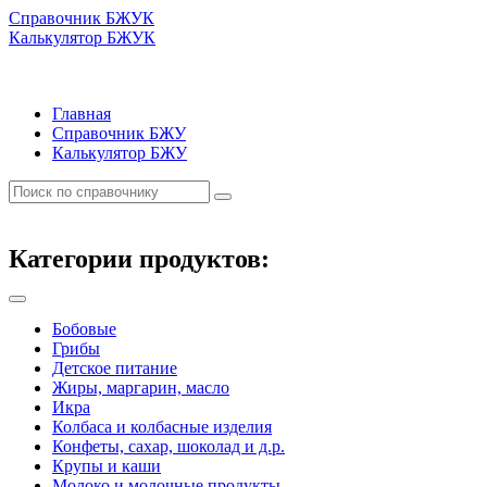
Справочник БЖУК
Калькулятор БЖУК
Главная
Справочник БЖУ
Калькулятор БЖУ
Категории продуктов:
Бобовые
Грибы
Детское питание
Жиры, маргарин, масло
Икра
Колбаса и колбасные изделия
Конфеты, сахар, шоколад и д.р.
Крупы и каши
Молоко и молочные продукты