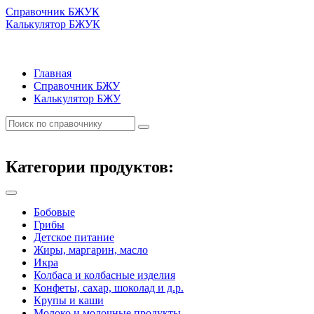
Справочник БЖУК
Калькулятор БЖУК
Главная
Справочник БЖУ
Калькулятор БЖУ
Категории продуктов:
Бобовые
Грибы
Детское питание
Жиры, маргарин, масло
Икра
Колбаса и колбасные изделия
Конфеты, сахар, шоколад и д.р.
Крупы и каши
Молоко и молочные продукты