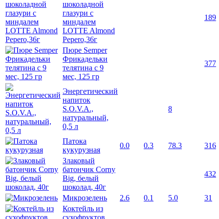
шоколадной
глазури с
189
миндалем
LOTTE Almond
Pepero,36г
Пюре Semper
Фрикадельки
377
телятина с 9
мес, 125 гр
Энергетический
напиток
S.O.V.A.,
8
натуральный,
0,5 л
Патока
0.0
0.3
78.3
316
кукурузная
Злаковый
батончик Corny
432
Big, белый
шоколад, 40г
Микрозелень
2.6
0.1
5.0
31
Коктейль из
сухофруктов