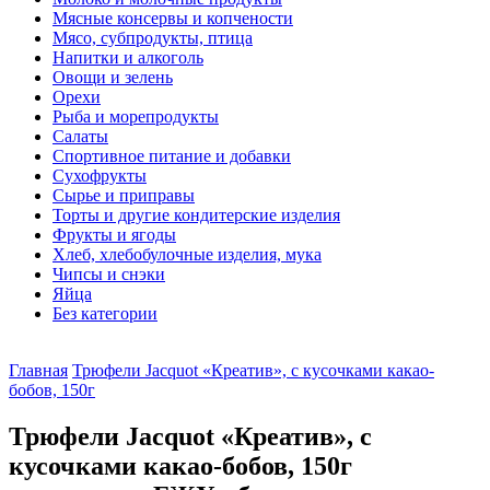
Мясные консервы и копчености
Мясо, субпродукты, птица
Напитки и алкоголь
Овощи и зелень
Орехи
Рыба и морепродукты
Салаты
Спортивное питание и добавки
Сухофрукты
Сырье и приправы
Торты и другие кондитерские изделия
Фрукты и ягоды
Хлеб, хлебобулочные изделия, мука
Чипсы и снэки
Яйца
Без категории
Главная
Трюфели Jacquot «Креатив», с кусочками какао-
бобов, 150г
Трюфели Jacquot «Креатив», с
кусочками какао-бобов, 150г