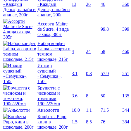
«Каждый
13
26
46
360
День», папайя и
ананас, 200г
Ассорти Maitre
de Sucre, 4 вида
99.8
399
сахара, 385г
Набор конфет
Laima, ассорти в
4
24
58
460
темном
шоколаде, 215г
Инжир
сушеный
3.1
0.8
57.9
251
«Семушка»,
150г
Брушетта с
чесноком и
3.6
8
50
135
томатами,
190г/220мл
Аньолотти
10.0
1.1
71.5
344
Конфеты Pupo,
киви в
1.5
8.5
76
384
шоколаде, 200г