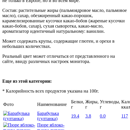
не только в Европе, но и во всем мире.
Состав: растительные жиры (пальмоядровое масло, пальмовое
масло), сахар, обезжиренный какао-порошок,
карамелизированные кусочки какао-бобов (жареные кусочки
какао-бобов, сахар), сухая сыворотка, какао-масло,
ароматизатор идентичный натуральному: ванилин.
Может содержать крупы, содержащие глютен, и орехи в
небольших количествах.
Реальный цвет может отличаться от представленного на
сайте, ввиду различных настроек монитора.
Еще из этой категории:
* Калорийность всех продуктов указана на 100г.
Белки,
Жиры,
Углеводы,
Кал
Фото
Наименование
г
г
г
кка
Барабулька
19.4
3.8
0.0
117
(султанка)
Пюре яблоко-