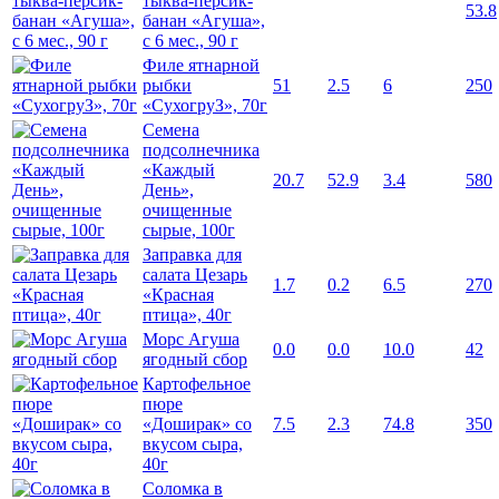
тыква-персик-
53.8
банан «Агуша»,
с 6 мес., 90 г
Филе ятнарной
рыбки
51
2.5
6
250
«СухогруЗ», 70г
Семена
подсолнечника
«Каждый
20.7
52.9
3.4
580
День»,
очищенные
сырые, 100г
Заправка для
салата Цезарь
1.7
0.2
6.5
270
«Красная
птица», 40г
Морс Агуша
0.0
0.0
10.0
42
ягодный сбор
Картофельное
пюре
«Доширак» со
7.5
2.3
74.8
350
вкусом сыра,
40г
Соломка в