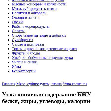
Мясные консервы и копчености
Мясо, субпродукты, птица
Напитки и алкоголь
Овощи и зелень
Орехи
Рыба и морепродукты
Салаты
Спортивное питание и добавки
Сухофрукты
Сырье и приправы
Торты и другие кондитерские изделия
Фрукты и ягоды
Хлеб, хлебобулочные изделия, мука
Чипсы и снэки
Яйца
Без категории
Главная
Мясо, субпродукты, птица
Утка копченая
Утка копченая содержание БЖУ -
белки, жиры, углеводы, калории