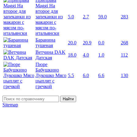
Приправа
Maggi На
второе для
запеканки из
5.0
2.7
59.0
283
макарон с
мясом по-
итальянски
Баранина
20.0
20.9
0.0
268
тушеная
Ветчина DAK
18.0
4.0
1.0
112
Датская
Пюре
Бабушкино
Лукошко Мясо
5.5
6.0
6.6
130
цыплят с
гречкой
Найти
Sitemap