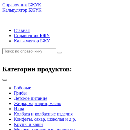
Справочник БЖУК
Калькулятор БЖУК
Главная
Справочник БЖУ
Калькулятор БЖУ
Категории продуктов:
Бобовые
Грибы
Детское питание
Жиры, маргарин, масло
Икра
Колбаса и колбасные изделия
Конфеты, сахар, шоколад и д.р.
Крупы и каши
Молоко и молочные продукты