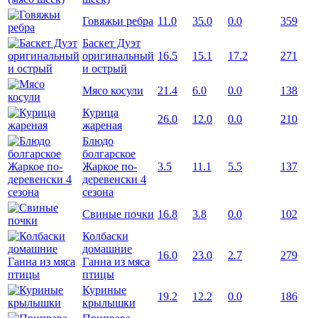
Говяжьи ребра
11.0
35.0
0.0
359
Баскет Дуэт
оригинальный
16.5
15.1
17.2
271
и острый
Мясо косули
21.4
6.0
0.0
138
Курица
26.0
12.0
0.0
210
жареная
Блюдо
болгарское
Жаркое по-
3.5
11.1
5.5
137
деревенски 4
сезона
Свиные почки
16.8
3.8
0.0
102
Колбаски
домашние
16.0
23.0
2.7
279
Ганна из мяса
птицы
Куриные
19.2
12.2
0.0
186
крылышки