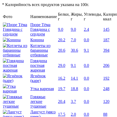
* Калорийность всех продуктов указана на 100г.
Белки,
Жиры,
Углеводы,
Калори
Фото
Наименование
г
г
г
ккал
Пюре Тёма
Говядина с
9.0
9.0
2.4
145
сердцем
Конина
20.2
7.0
0.0
187
Котлеты из
баранины
20.6
30.6
9.1
394
отбивные
Говядина
постная
29.0
9.1
0.0
206
жареная
Ягнёнок
16.2
14.1
0.0
192
(каре)
Утка вареная
19.7
18.8
0.0
248
Говяжьи
легкие
20.4
3.7
0.0
120
тушеные
Лангуст (мясо
17.5
2.0
0.0
88
шеек)