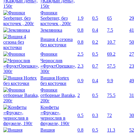
«Каждый День»,
150г
Финики
Seeberger, без
1.9
0.5
65
29
косточек , 200г
Земляника
0.8
0.4
7.5
41
Вишня 4 сезона
0.8
0.2
10.7
50
без косточки
Финики
2.5
0.5
69.2
27
Чернослив
«ФруктОрешки»,
2.3
0.7
57.5
23
300г
Вишня Hortex
0.9
0.4
9.9
49
без косточки
Финики
отборные Baraka,
2
0.5
75.5
31
200г
Конфеты
«Фруже»,
0.5
0.3
72
30
чернослив в
фружеле, 190г
Вишня
0.8
0.5
11.3
52