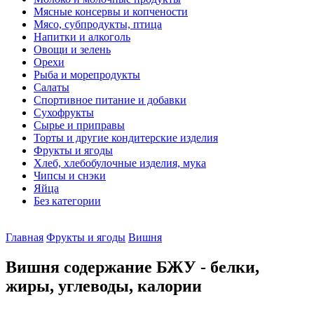
Мясные консервы и копчености
Мясо, субпродукты, птица
Напитки и алкоголь
Овощи и зелень
Орехи
Рыба и морепродукты
Салаты
Спортивное питание и добавки
Сухофрукты
Сырье и приправы
Торты и другие кондитерские изделия
Фрукты и ягоды
Хлеб, хлебобулочные изделия, мука
Чипсы и снэки
Яйца
Без категории
Главная
Фрукты и ягоды
Вишня
Вишня содержание БЖУ - белки,
жиры, углеводы, калории