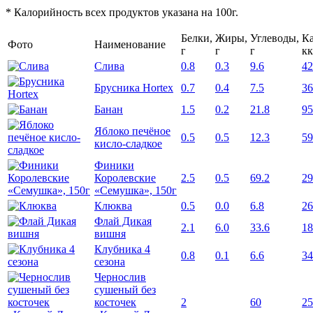
* Калорийность всех продуктов указана на 100г.
Белки,
Жиры,
Углеводы,
Ка
Фото
Наименование
г
г
г
кк
Слива
0.8
0.3
9.6
42
Брусника Hortex
0.7
0.4
7.5
36
Банан
1.5
0.2
21.8
95
Яблоко печёное
0.5
0.5
12.3
59
кисло-сладкое
Финики
Королевские
2.5
0.5
69.2
29
«Семушка», 150г
Клюква
0.5
0.0
6.8
26
Флай Дикая
2.1
6.0
33.6
18
вишня
Клубника 4
0.8
0.1
6.6
34
сезона
Чернослив
сушеный без
косточек
2
60
25