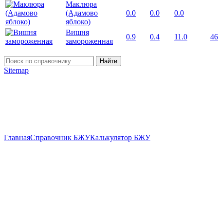
Маклюра
(Адамово
0.0
0.0
0.0
яблоко)
Вишня
0.9
0.4
11.0
46
замороженная
Найти
Sitemap
Главная
Справочник БЖУ
Калькулятор БЖУ