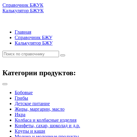
Справочник БЖУК
Калькулятор БЖУК
Главная
Справочник БЖУ
Калькулятор БЖУ
Категории продуктов:
Бобовые
Грибы
Детское питание
Жиры, маргарин, масло
Икра
Колбаса и колбасные изделия
Конфеты, сахар, шоколад и д.р.
Крупы и каши
Молоко и молочные продукты