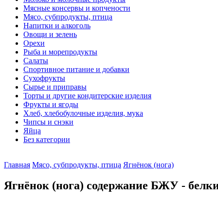
Мясные консервы и копчености
Мясо, субпродукты, птица
Напитки и алкоголь
Овощи и зелень
Орехи
Рыба и морепродукты
Салаты
Спортивное питание и добавки
Сухофрукты
Сырье и приправы
Торты и другие кондитерские изделия
Фрукты и ягоды
Хлеб, хлебобулочные изделия, мука
Чипсы и снэки
Яйца
Без категории
Главная
Мясо, субпродукты, птица
Ягнёнок (нога)
Ягнёнок (нога) содержание БЖУ - белки