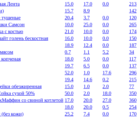
ная Лента
15.0
17.0
0.0
213
и)
15.7
8.9
142
е тушеные
20.4
3.7
0.0
120
шки Самсон
10.0
25.0
0.0
265
а с костью
21.0
10.0
0.0
174
айт голень бескостная
16.0
10.0
0.0
150
18.9
12.4
0.0
187
 мясом
0.7
1.1
5.2
34
 копченая
18.0
5.0
0.0
117
19.7
6.5
0.0
137
52.0
1.0
17.6
296
19.4
14.6
0.2
215
дейки обезжиренная
15.0
1.0
2.0
77
ойка сухой 50%
50.0
2.0
18.0
350
кМаффин со свиной котлетой
17.0
20.0
27.0
360
18.0
20.0
0.5
254
 (без кожи)
25.2
7.4
0.0
170