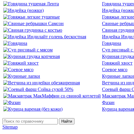
Говядина туше
Индейка (ножк
Говяжьи легки
Свиные ребры
Свиная грудинк
Индейка Индил
Говядина
Суп рисовый с
Куриная грудка
Говяжий хвост
Соевое мясо
Куриные лапки
Ветчина из ин
Соевый фарш С
Макзавтрак Ма
Фазан
Курица вареная
Найти
Sitemap