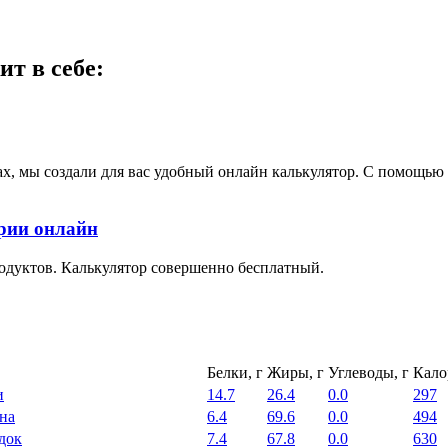
т в себе:
ах, мы создали для вас удобный онлайн калькулятор. С помощь
ории онлайн
одуктов. Калькулятор совершенно бесплатный.
Белки, г
Жиры, г
Углеводы, г
Кало
и
14.7
26.4
0.0
297
на
6.4
69.6
0.0
494
док
7.4
67.8
0.0
630