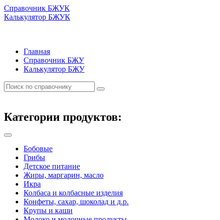
Справочник БЖУК
Калькулятор БЖУК
Главная
Справочник БЖУ
Калькулятор БЖУ
Категории продуктов:
Бобовые
Грибы
Детское питание
Жиры, маргарин, масло
Икра
Колбаса и колбасные изделия
Конфеты, сахар, шоколад и д.р.
Крупы и каши
Молоко и молочные продукты