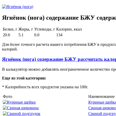
Ягнёнок (нога) содержание БЖУ содержи
Белки, г
Жиры, г
Углеводы, г
Калории, ккал
20.6
5.1
0.0
134
Для более точного расчета вашего потребления БЖУ в продукт
калорий.
Ягнёнок (нога) содержание БЖУ рассчитать кал
В калькулятор можно добавлять неограниченное количество пр
Еще из этой категории:
* Калорийность всех продуктов указана на 100г.
Фото
Наименование
Куриные шейк
Свиная щекови
Свиной подгру