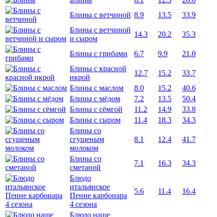
Блины с ветчиной
8.9
13.5
33.9
Блины с ветчиной
14.3
20.2
35.3
и сыром
Блины с грибами
6.7
9.9
21.0
Блины с красной
12.7
15.2
33.7
икрой
Блины с маслом
8.0
15.2
40.6
Блины с мёдом
7.2
13.5
50.4
Блины с сёмгой
11.2
14.9
33.8
Блины с сыром
11.4
18.3
34.3
Блины со
сгущеным
8.1
12.4
41.7
молоком
Блины со
7.1
16.3
34.3
сметаной
Блюдо
итальянское
5.6
11.4
16.4
Пенне карбонара
4 сезона
Блюдо наше