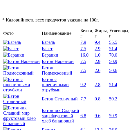
* Калорийность всех продуктов указана на 100г.
Белки,
Жиры,
Углеводы,
Фото
Наименование
г
г
г
Багель
7.9
9.4
55.5
Багет
7.5
2.9
51.4
Баранки
16.0
1.0
70.0
Батон Нарезной
7.5
2.9
50.9
Батон
7.5
2.6
50.6
Подмосковный
Батон с
пшеничными
9.2
2.8
51.4
отрубями
Батон Столичный
7.7
0.8
50.2
Батончик Сладкий
мир фруктовый
6.8
9.6
59.9
хлеб банановый
Блины
6.1
12.3
26.0