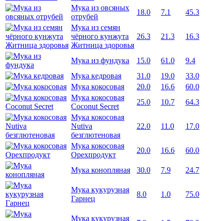
Мука из овсяных
18.0
7.1
45.3
отрубей
Мука из семян
чёрного кунжута
26.3
21.3
16.3
Житница здоровья
Мука из фундука
15.0
61.0
9.4
Мука кедровая
31.0
19.0
33.0
Мука кокосовая
20.0
16.6
60.0
Мука кокосовая
25.0
10.7
64.3
Coconut Secret
Мука кокосовая
Nutiva
22.0
11.0
17.0
безглютеновая
Мука кокосовая
20.0
16.6
60.0
Орехпродукт
Мука конопляная
30.0
7.9
24.7
Мука кукурузная
8.0
1.0
75.0
Гарнец
Мука кукурузная