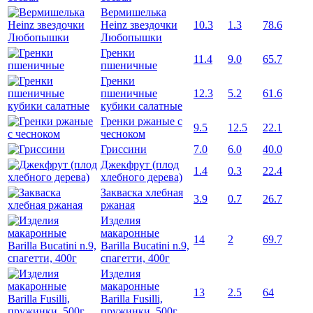
Вермишелька
Heinz звездочки
10.3
1.3
78.6
Любопышки
Гренки
11.4
9.0
65.7
пшеничные
Гренки
пшеничные
12.3
5.2
61.6
кубики салатные
Гренки ржаные с
9.5
12.5
22.1
чесноком
Гриссини
7.0
6.0
40.0
Джекфрут (плод
1.4
0.3
22.4
хлебного дерева)
Закваска хлебная
3.9
0.7
26.7
ржаная
Изделия
макаронные
14
2
69.7
Barilla Bucatini n.9,
спагетти, 400г
Изделия
макаронные
13
2.5
64
Barilla Fusilli,
пружинки, 500г