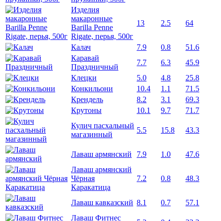
Изделия
макаронные
13
2.5
64
Barilla Penne
Rigate, перья, 500г
Калач
7.9
0.8
51.6
Каравай
7.7
6.3
45.9
Праздничный
Клецки
5.0
4.8
25.8
Конкильони
10.4
1.1
71.5
Крендель
8.2
3.1
69.3
Крутоны
10.1
9.7
71.7
Кулич пасхальный
5.5
15.8
43.3
магазинный
Лаваш армянский
7.9
1.0
47.6
Лаваш армянский
Чёрная
7.2
0.8
48.3
Каракатица
Лаваш кавказский
8.1
0.7
57.1
Лаваш Фитнес