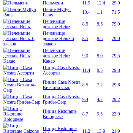
Пельмени
11.9
12.4
29.0
Пенне Myllyn
10.4
1.1
71.5
Paras
Печеньице
8.5
8.5
79.0
детское Heinz
Печеньице
детское Heinz 6
8.5
8.5
79.0
злаков
Печеньице
детское Heinz
9.0
8.0
79.5
Какао
Пицца Casa Nostra
11.4
8.5
29.8
Ассорти
Пицца Casa Nostra
8.5
7.2
29.6
Ветчина-Сыр
Пицца Casa Nostra
9.4
4.7
29.2
Грибы-Сыр
Пицца Ristorante
8.7
9.5
22.9
Bolognese
Пицца Ristorante
11.2
13.9
21.9