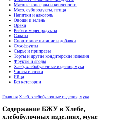
Мясные консервы и копчености
Мясо, субпродукты, птица
Напитки и алкоголь
Овощи и зелень
Орехи
Рыба и морепродукты
Салаты
Спортивное питание и добавки
Сухофрукты
Сырье и приправы
Торты и другие кондитерские изделия
Фрукты и ягоды
Хлеб, хлебобулочные изделия, мука
Чипсы и снэки
Яйца
Без категории
Главная
Хлеб, хлебобулочные изделия, мука
Содержание БЖУ в Хлебе,
хлебобулочных изделиях, муке