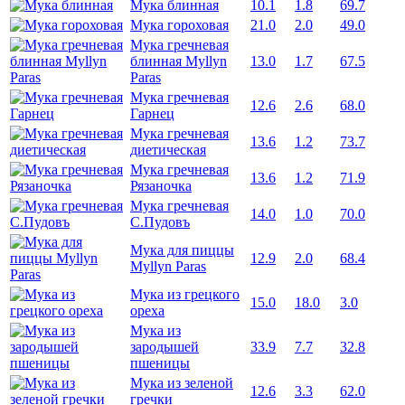
Мука блинная
10.1
1.8
69.7
Мука гороховая
21.0
2.0
49.0
Мука гречневая
блинная Myllyn
13.0
1.7
67.5
Paras
Мука гречневая
12.6
2.6
68.0
Гарнец
Мука гречневая
13.6
1.2
73.7
диетическая
Мука гречневая
13.6
1.2
71.9
Рязаночка
Мука гречневая
14.0
1.0
70.0
С.Пудовъ
Мука для пиццы
12.9
2.0
68.4
Myllyn Paras
Мука из грецкого
15.0
18.0
3.0
ореха
Мука из
зародышей
33.9
7.7
32.8
пшеницы
Мука из зеленой
12.6
3.3
62.0
гречки