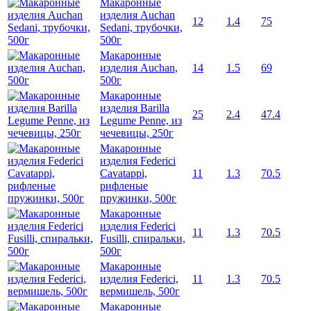
Макаронные
изделия Auchan
12
1.4
75
Sedani, трубочки,
500г
Макаронные
изделия Auchan,
14
1.5
69
500г
Макаронные
изделия Barilla
25
2.4
47.4
Legume Penne, из
чечевицы, 250г
Макаронные
изделия Federici
Cavatappi,
11
1.3
70.5
рифленые
пружинки, 500г
Макаронные
изделия Federici
11
1.3
70.5
Fusilli, спиральки,
500г
Макаронные
изделия Federici,
11
1.3
70.5
вермишель, 500г
Макаронные