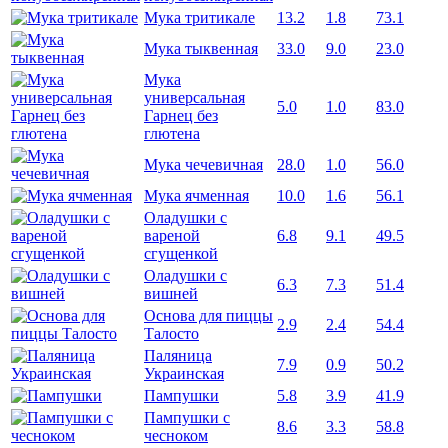
Мука тритикале
13.2
1.8
73.1
Мука тыквенная
33.0
9.0
23.0
Мука
универсальная
5.0
1.0
83.0
Гарнец без
глютена
Мука чечевичная
28.0
1.0
56.0
Мука ячменная
10.0
1.6
56.1
Оладушки с
вареной
6.8
9.1
49.5
сгущенкой
Оладушки с
6.3
7.3
51.4
вишней
Основа для пиццы
2.9
2.4
54.4
Талосто
Паляница
7.9
0.9
50.2
Украинская
Пампушки
5.8
3.9
41.9
Пампушки с
8.6
3.3
58.8
чесноком