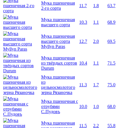
Мука пшеничная
11.7
1.8
63.7
2-го сорта
Мука пшеничная
10.3
1.1
68.9
высшего сорта
Мука пшеничная
высшего сорта
12.7
2.0
69.5
Myllyn Paras
Мука пшеничная
из твёрдых сортов
10.4
1.1
71.5
Durum
Мука пшеничная
из
11.3
1.7
75.0
цельносмолотого
зерна Рязаночка
Мука пшеничная с
отрубями
10.0
1.0
68.0
С.Пудовъ
Мука пшеничная
11.5
2.2
55.8