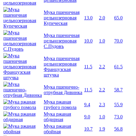
цельнозерновая
Мука пшеничная
цельнозерновая
13.0
2.0
65.0
Купеческая
Мука пшеничная
цельнозерновая
10.0
1.0
70.0
С.Пудовъ
Мука пшеничная
цельнозерновая
11.5
2.2
61.5
Французская
штучка
Мука пшенично-
11.5
2.2
58.7
отрубная Дивинка
Мука ржаная
9.4
2.3
55.9
грубого помола
Мука ржаная
9.0
1.0
73.0
обдирная
Мука ржаная
10.7
1.9
56.8
обойная