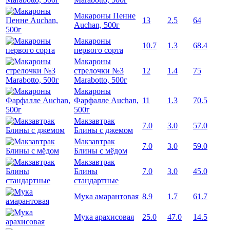
Макароны Пенне
13
2.5
64
Auchan, 500г
Макароны
10.7
1.3
68.4
первого сорта
Макароны
стрелочки №3
12
1.4
75
Marabotto, 500г
Макароны
Фарфалле Auchan,
11
1.3
70.5
500г
Макзавтрак
7.0
3.0
57.0
Блины с джемом
Макзавтрак
7.0
3.0
59.0
Блины с мёдом
Макзавтрак
Блины
7.0
3.0
45.0
стандартные
Мука амарантовая
8.9
1.7
61.7
Мука арахисовая
25.0
47.0
14.5