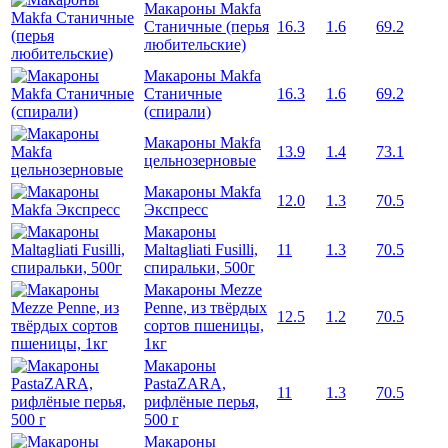
Макароны Makfa
Станичные (перья
16.3
1.6
69.2
любительские)
Макароны Makfa
Станичные
16.3
1.6
69.2
(спирали)
Макароны Makfa
13.9
1.4
73.1
цельнозерновые
Макароны Makfa
12.0
1.3
70.5
Экспресс
Макароны
Maltagliati Fusilli,
11
1.3
70.5
спиральки, 500г
Макароны Mezze
Penne, из твёрдых
12.5
1.2
70.5
сортов пшеницы,
1кг
Макароны
PastaZARA,
11
1.3
70.5
рифлёные перья,
500 г
Макароны