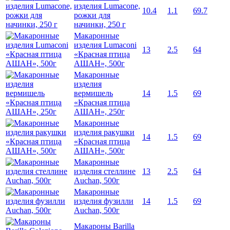
изделия Lumacone,
10.4
1.1
69.7
рожки для
начинки, 250 г
Макаронные
изделия Lumaconi
13
2.5
64
«Красная птица
АШАН», 500г
Макаронные
изделия
вермишель
14
1.5
69
«Красная птица
АШАН», 250г
Макаронные
изделия ракушки
14
1.5
69
«Красная птица
АШАН», 500г
Макаронные
изделия стеллине
13
2.5
64
Auchan, 500г
Макаронные
изделия фузилли
14
1.5
69
Auchan, 500г
Макароны Barilla