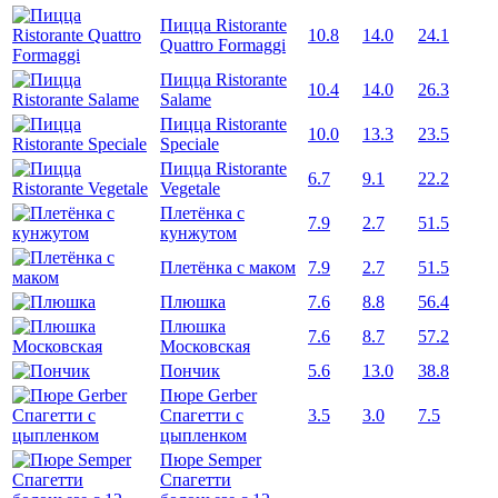
Пицца Ristorante
10.8
14.0
24.1
Quattro Formaggi
Пицца Ristorante
10.4
14.0
26.3
Salame
Пицца Ristorante
10.0
13.3
23.5
Speciale
Пицца Ristorante
6.7
9.1
22.2
Vegetale
Плетёнка с
7.9
2.7
51.5
кунжутом
Плетёнка с маком
7.9
2.7
51.5
Плюшка
7.6
8.8
56.4
Плюшка
7.6
8.7
57.2
Московская
Пончик
5.6
13.0
38.8
Пюре Gerber
Спагетти с
3.5
3.0
7.5
цыпленком
Пюре Semper
Спагетти