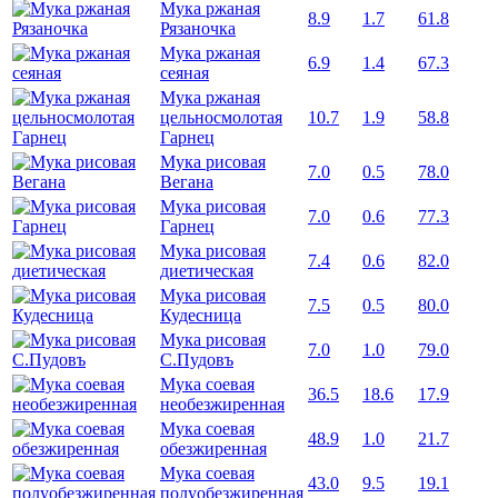
Мука ржаная
8.9
1.7
61.8
Рязаночка
Мука ржаная
6.9
1.4
67.3
сеяная
Мука ржаная
цельносмолотая
10.7
1.9
58.8
Гарнец
Мука рисовая
7.0
0.5
78.0
Вегана
Мука рисовая
7.0
0.6
77.3
Гарнец
Мука рисовая
7.4
0.6
82.0
диетическая
Мука рисовая
7.5
0.5
80.0
Кудесница
Мука рисовая
7.0
1.0
79.0
С.Пудовъ
Мука соевая
36.5
18.6
17.9
необезжиренная
Мука соевая
48.9
1.0
21.7
обезжиренная
Мука соевая
43.0
9.5
19.1
полуобезжиренная