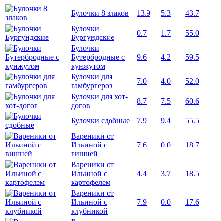
Булочки 8 злаков
13.9
5.3
43.7
Булочки
0.7
1.7
55.0
Бургундские
Булочки
Бутербродные с
9.6
4.2
59.5
кунжутом
Булочки для
7.0
4.0
52.0
гамбургеров
Булочки для хот-
8.7
7.5
60.6
догов
Булочки сдобные
7.9
9.4
55.5
Вареники от
Ильиной с
7.6
0.0
18.7
вишней
Вареники от
Ильиной с
4.4
3.7
18.5
картофелем
Вареники от
Ильиной с
7.9
0.0
17.6
клубникой