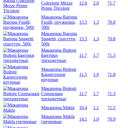
Colezione Mezze
12.0
2.0
71.7
Penne Tricolore
Макароны Baronia
Fusilli, пружинки,
13.5
1.3
70.8
500г
Макароны Baronia
Spagetti, спагетти,
13.5
1.3
70.8
500г
Макароны Buitoni
Бантики
11.7
1.7
71.3
трехцветные
Макароны Buitoni
Каннеллони
11.5
1.9
71.8
крупные
Макароны Buitoni
Спиральки
11.7
1.7
71.3
трехцветные
Макароны Makfa
10.4
1.1
71.5
Макароны Makfa
14.1
1.0
70.9
гречневые