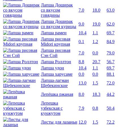
Лапша Доширак
со вкусом
7.0
18.0
63.0
говядины
Лапша Доширак
9.0
19.0
62.0
со вкусом курицы
Лапша рамен
10.4
1.1
69.7
Лапша рисовая
0.1
1.2
84.9
Midori крупная
Лапша рисовая
7.0
0.0
79.0
Сэн Сой
Лапша Роллтон
8.8
20.7
56.7
Лапша удон
10.4
1.1
69.7
Лапша харусаме
0.0
0.0
88.1
Лапша-лагман
13.0
1.5
72.0
Щебекинские
Лепёшка ржаная
8.0
18.3
44.2
Лепешка
узбекская с
7.9
0.8
50.4
кунжутом
Листы для лазаньи
12.0
1.5
72.2