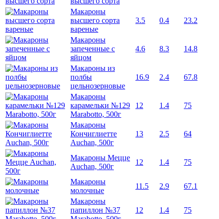
высшего сорта
Макароны
высшего сорта
3.5
0.4
23.2
вареные
Макароны
запеченные с
4.6
8.3
14.8
яйцом
Макароны из
полбы
16.9
2.4
67.8
цельнозерновые
Макароны
карамельки №129
12
1.4
75
Marabotto, 500г
Макароны
Кончиглиетте
13
2.5
64
Auchan, 500г
Макароны Мецце
12
1.4
75
Auchan, 500г
Макароны
11.5
2.9
67.1
молочные
Макароны
папиллон №37
12
1.4
75
Marabotto, 500г