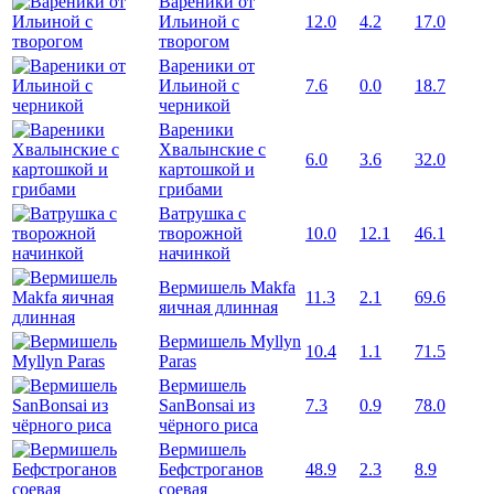
Вареники от
Ильиной с
12.0
4.2
17.0
творогом
Вареники от
Ильиной с
7.6
0.0
18.7
черникой
Вареники
Хвалынские с
6.0
3.6
32.0
картошкой и
грибами
Ватрушка с
творожной
10.0
12.1
46.1
начинкой
Вермишель Makfa
11.3
2.1
69.6
яичная длинная
Вермишель Myllyn
10.4
1.1
71.5
Paras
Вермишель
SanBonsai из
7.3
0.9
78.0
чёрного риса
Вермишель
Бефстроганов
48.9
2.3
8.9
соевая