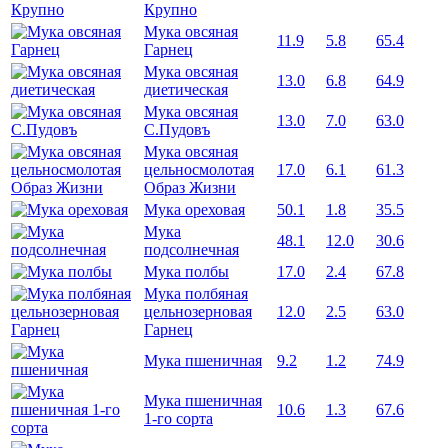
Крупно
Мука овсяная
11.9
5.8
65.4
Гарнец
Мука овсяная
13.0
6.8
64.9
диетическая
Мука овсяная
13.0
7.0
63.0
С.Пудовъ
Мука овсяная
цельносмолотая
17.0
6.1
61.3
Образ Жизни
Мука ореховая
50.1
1.8
35.5
Мука
48.1
12.0
30.6
подсолнечная
Мука полбы
17.0
2.4
67.8
Мука полбяная
цельнозерновая
12.0
2.5
63.0
Гарнец
Мука пшеничная
9.2
1.2
74.9
Мука пшеничная
10.6
1.3
67.6
1-го сорта