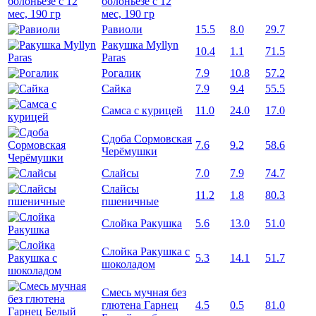
болоньезе с 12
мес, 190 гр
Равиоли
15.5
8.0
29.7
Ракушка Myllyn
10.4
1.1
71.5
Paras
Рогалик
7.9
10.8
57.2
Сайка
7.9
9.4
55.5
Самса с курицей
11.0
24.0
17.0
Сдоба Сормовская
7.6
9.2
58.6
Черёмушки
Слайсы
7.0
7.9
74.7
Слайсы
11.2
1.8
80.3
пшеничные
Слойка Ракушка
5.6
13.0
51.0
Слойка Ракушка с
5.3
14.1
51.7
шоколадом
Смесь мучная без
глютена Гарнец
4.5
0.5
81.0