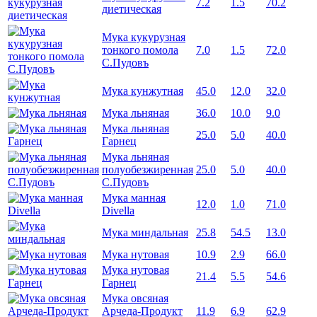
7.2
1.5
70.2
диетическая
Мука кукурузная
тонкого помола
7.0
1.5
72.0
С.Пудовъ
Мука кунжутная
45.0
12.0
32.0
Мука льняная
36.0
10.0
9.0
Мука льняная
25.0
5.0
40.0
Гарнец
Мука льняная
полуобезжиренная
25.0
5.0
40.0
С.Пудовъ
Мука манная
12.0
1.0
71.0
Divella
Мука миндальная
25.8
54.5
13.0
Мука нутовая
10.9
2.9
66.0
Мука нутовая
21.4
5.5
54.6
Гарнец
Мука овсяная
Арчеда-Продукт
11.9
6.9
62.9