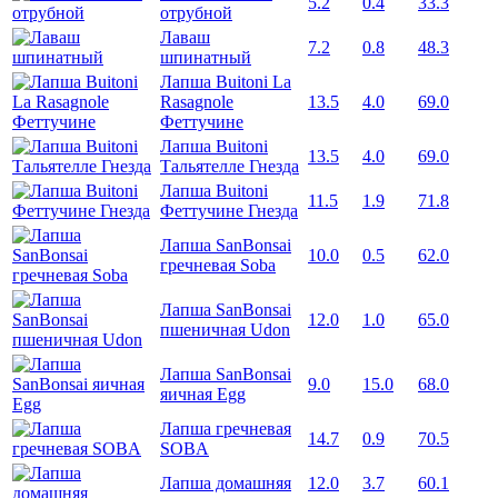
5.2
0.4
33.3
отрубной
Лаваш
7.2
0.8
48.3
шпинатный
Лапша Buitoni La
Rasagnole
13.5
4.0
69.0
Феттучине
Лапша Buitoni
13.5
4.0
69.0
Тальятелле Гнезда
Лапша Buitoni
11.5
1.9
71.8
Феттучине Гнезда
Лапша SanBonsai
10.0
0.5
62.0
гречневая Soba
Лапша SanBonsai
12.0
1.0
65.0
пшеничная Udon
Лапша SanBonsai
9.0
15.0
68.0
яичная Egg
Лапша гречневая
14.7
0.9
70.5
SOBA
Лапша домашняя
12.0
3.7
60.1