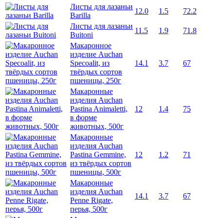
Листы для лазаньи
12.0
1.5
72.2
Barilla
Листы для лазаньи
11.5
1.9
71.8
Buitoni
Макаронное
изделие Auchan
Specoalit, из
14.1
3.7
67
твёрдых сортов
пшеницы, 250г
Макаронные
изделия Auchan
Pastina Animaletti,
12
1.4
75
в форме
животных, 500г
Макаронные
изделия Auchan
Pastina Gemmine,
12
1.2
71
из твёрдых сортов
пшеницы, 500г
Макаронные
изделия Auchan
14.1
3.7
67
Penne Rigate,
перья, 500г