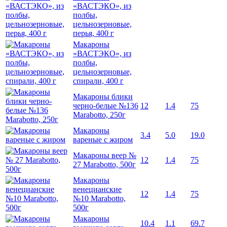
«ВАСТЭКО», из
полбы,
цельнозерновые,
перья, 400 г
Макароны
«ВАСТЭКО», из
полбы,
цельнозерновые,
спирали, 400 г
Макароны блики
черно-белые №136
12
1.4
75
Marabotto, 250г
Макароны
3.4
5.0
19.0
вареные с жиром
Макароны веер №
12
1.4
75
27 Marabotto, 500г
Макароны
венецианские
12
1.4
75
№10 Marabotto,
500г
Макароны
10.4
1.1
69.7