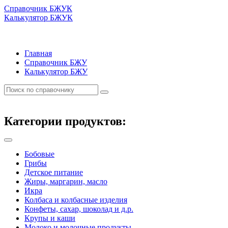
Справочник БЖУК
Калькулятор БЖУК
Главная
Справочник БЖУ
Калькулятор БЖУ
Категории продуктов:
Бобовые
Грибы
Детское питание
Жиры, маргарин, масло
Икра
Колбаса и колбасные изделия
Конфеты, сахар, шоколад и д.р.
Крупы и каши
Молоко и молочные продукты