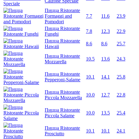
Calzone Speciale
Пицца Ristorante
Formaggi and
7.7
11.6
23.9
Pomodori
Пицца Ristorante
7.8
12.3
22.9
Funghi
Пицца Ristorante
8.6
8.6
25.7
Hawaii
Пицца Ristorante
10.5
13.6
24.3
Mozzarella
Пицца Ristorante
10.1
14.1
25.8
Pepperoni-Salame
Пицца Ristorante
10.0
12.7
22.8
Piccola Mozzarella
Пицца Ristorante
10.0
13.5
25.4
Piccola Salame
Пицца Ristorante
10.1
10.1
24.1
Prosciutto