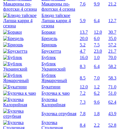
Макароны по-
7.6
9.9
21.2
флотски 4 сезона
Блюдо тайское
Лапша карри 4
5.9
6.4
12.7
сезона
Бораки
13.7
12.0
30.7
Брецель
20.0
6.0
35.0
Бриошь
5.2
7.5
57.2
Брускетта
4.7
23.0
21.7
Бублик
16.0
1.0
70.0
Бублик
8.3
6.4
58.2
Украинский
Бублик
8.5
7.0
58.3
Ярмарочный
Букатини
12.0
1.2
71.0
Булочка к чаю
7.2
6.2
51.0
Булочка
7.3
9.6
62.4
Калорийная
Булочка отрубная
7.8
1.8
43.9
Булочка
8.4
2.2
52.8
Столичная