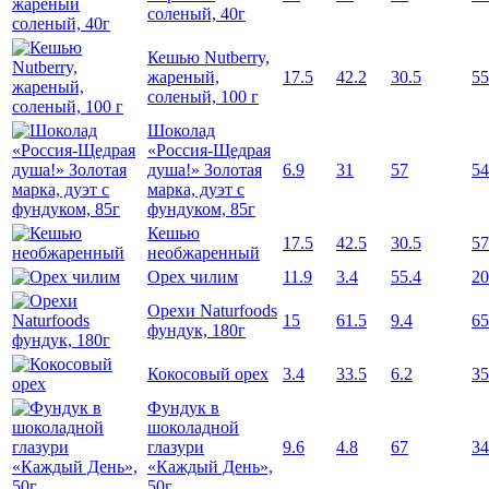
соленый, 40г
Кешью Nutberry,
жареный,
17.5
42.2
30.5
55
соленый, 100 г
Шоколад
«Россия-Щедрая
душа!» Золотая
6.9
31
57
54
марка, дуэт с
фундуком, 85г
Кешью
17.5
42.5
30.5
57
необжаренный
Орех чилим
11.9
3.4
55.4
20
Орехи Naturfoods
15
61.5
9.4
65
фундук, 180г
Кокосовый орех
3.4
33.5
6.2
35
Фундук в
шоколадной
глазури
9.6
4.8
67
34
«Каждый День»,
50г