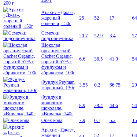
200 г
Арахис «Джаз»,
жареный
25
52
17
64
соленый, 150г
Семечки
20.7
52.9
3.4
57
подсолнечника
Шоколад
органический
Cachet Organic,
6.6
36.5
41.9
54
горький 57% с
фундуком и
абрикосом, 100г
Фундук Peyman
3.55
0.2
66.75
29
жаренный, 130г
Фундук в
молочном
8.9
38.4
44.6
54
шоколаде,
«Виваль», 140г
Орех кола
7.9
0.1
5.2
15
Арахис «Джаз»,
жареный
25
52
17
64