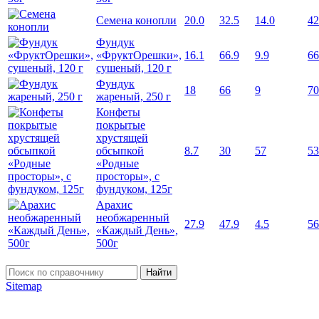
Семена конопли
20.0
32.5
14.0
42
Фундук
«ФруктОрешки»,
16.1
66.9
9.9
66
сушеный, 120 г
Фундук
18
66
9
70
жареный, 250 г
Конфеты
покрытые
хрустящей
обсыпкой
8.7
30
57
53
«Родные
просторы», с
фундуком, 125г
Арахис
необжаренный
27.9
47.9
4.5
56
«Каждый День»,
500г
Найти
Sitemap