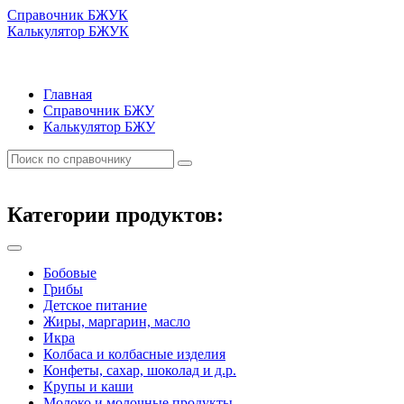
Справочник БЖУК
Калькулятор БЖУК
Главная
Справочник БЖУ
Калькулятор БЖУ
Категории продуктов:
Бобовые
Грибы
Детское питание
Жиры, маргарин, масло
Икра
Колбаса и колбасные изделия
Конфеты, сахар, шоколад и д.р.
Крупы и каши
Молоко и молочные продукты