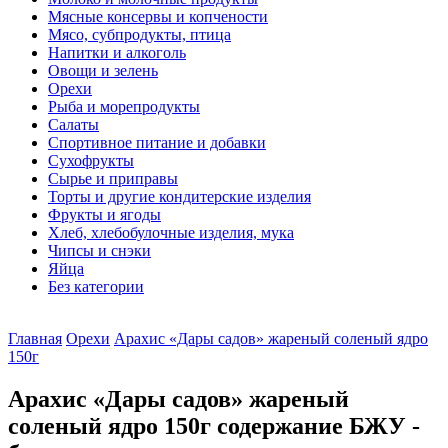
Мясные консервы и копчености
Мясо, субпродукты, птица
Напитки и алкоголь
Овощи и зелень
Орехи
Рыба и морепродукты
Салаты
Спортивное питание и добавки
Сухофрукты
Сырье и приправы
Торты и другие кондитерские изделия
Фрукты и ягоды
Хлеб, хлебобулочные изделия, мука
Чипсы и снэки
Яйца
Без категории
Главная
Орехи
Арахис «Дары садов» жареный соленый ядро
150г
Арахис «Дары садов» жареный
соленый ядро 150г содержание БЖУ -