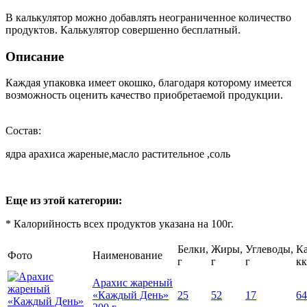
В калькулятор можно добавлять неограниченное количество
продуктов. Калькулятор совершенно бесплатный.
Описание
Каждая упаковка имеет окошко, благодаря которому имеется
возможность оценить качество приобретаемой продукции.
Состав:
ядра арахиса жареные,масло растительное ,соль
Еще из этой категории:
* Калорийность всех продуктов указана на 100г.
Белки,
Жиры,
Углеводы,
Ка
Фото
Наименование
г
г
г
кк
Арахис жареный
«Каждый День»
25
52
17
64