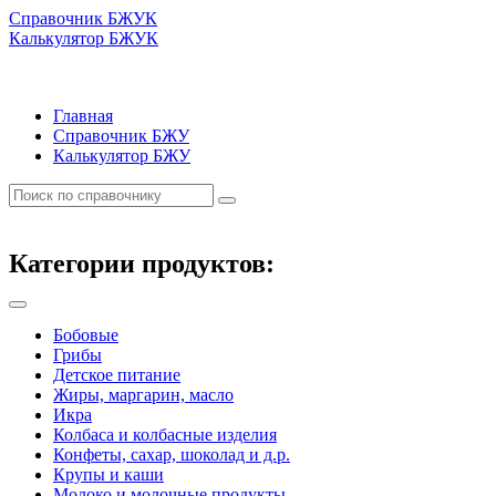
Справочник БЖУК
Калькулятор БЖУК
Главная
Справочник БЖУ
Калькулятор БЖУ
Категории продуктов:
Бобовые
Грибы
Детское питание
Жиры, маргарин, масло
Икра
Колбаса и колбасные изделия
Конфеты, сахар, шоколад и д.р.
Крупы и каши
Молоко и молочные продукты