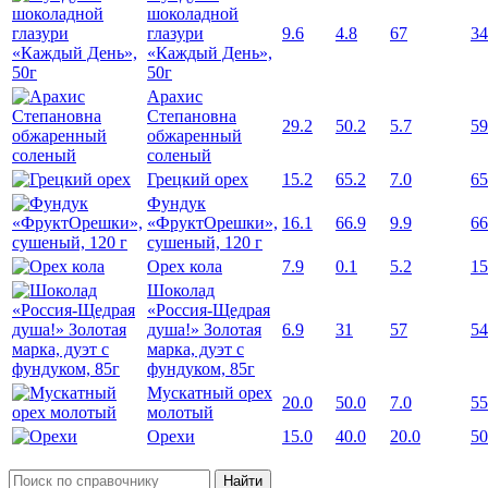
шоколадной
глазури
9.6
4.8
67
34
«Каждый День»,
50г
Арахис
Степановна
29.2
50.2
5.7
59
обжаренный
соленый
Грецкий орех
15.2
65.2
7.0
65
Фундук
«ФруктОрешки»,
16.1
66.9
9.9
66
сушеный, 120 г
Орех кола
7.9
0.1
5.2
15
Шоколад
«Россия-Щедрая
душа!» Золотая
6.9
31
57
54
марка, дуэт с
фундуком, 85г
Мускатный орех
20.0
50.0
7.0
55
молотый
Орехи
15.0
40.0
20.0
50
Найти