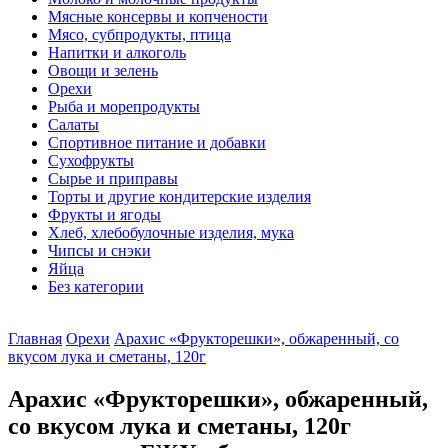
Мясные консервы и копчености
Мясо, субпродукты, птица
Напитки и алкоголь
Овощи и зелень
Орехи
Рыба и морепродукты
Салаты
Спортивное питание и добавки
Сухофрукты
Сырье и приправы
Торты и другие кондитерские изделия
Фрукты и ягоды
Хлеб, хлебобулочные изделия, мука
Чипсы и снэки
Яйца
Без категории
Главная
Орехи
Арахис «Фрукторешки», обжаренный, со
вкусом лука и сметаны, 120г
Арахис «Фрукторешки», обжаренный,
со вкусом лука и сметаны, 120г