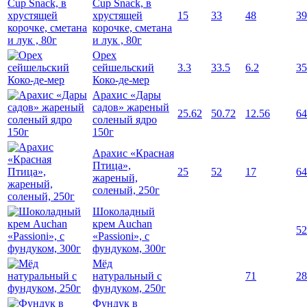
Cup Snack, в
хрустящей
15
33
48
39
корочке, сметана
и лук , 80г
Орех
сейшельский
3.3
33.5
6.2
35
Коко-де-мер
Арахис «Дары
садов» жареный
25.62
50.72
12.56
64
соленый ядро
150г
Арахис «Красная
Птица»,
25
52
17
64
жареный,
соленый, 250г
Шоколадный
крем Auchan
52
«Passioni», с
фундуком, 300г
Мёд
натуральный с
71
28
фундуком, 250г
Фундук в