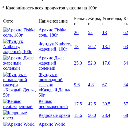
* Калорийность всех продуктов указана на 100г.
Белки,
Жиры,
Углеводы,
Ка
Фото
Наименование
г
г
г
кк
Арахис Fishka,
26
52
13
62
соль, 180г
Фундук Nutberry,
18
56.7
13.1
63
жареный, 100г
Арахис Джаз
жареный
25.0
52.0
17.0
64
соленый
Фундук в
шоколадной
глазури
9.6
4.8
67
34
«Каждый День»,
50г
Кешью
17.5
42.5
30.5
57
необжаренный
Кедровые орехи
15.6
56.0
28.4
68
Арахис World