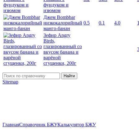
фундуком и
изюмом
Джем Bombbar
низкокалорийный
0.5
0.1
4.0
манго-банан
Зефир Angry
Birds,
глазированный со
вкусом банана и
варёной
сгущенки, 200г
Найти
Sitemap
Главная
Справочник БЖУ
Калькулятор БЖУ