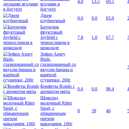
4.0
13.5
69.5
ягодами в
йогурте
Джем
0.0
0.0
65.0
клубничный
Батончик
фруктовый
Joyfield с
7.8
1.0
67.7
черносливом в
шоколаде
Зефир Angry
Birds,
глазированный со
вкусом банана и
варёной
сгущенки, 200г
Конфеты Rondo с
0.6
0.0
98.4
ароматом мяты
Шоколад
молочный Ritter
Sport, с
8
39
46
обжаренным
орехом
макадамия, 100г