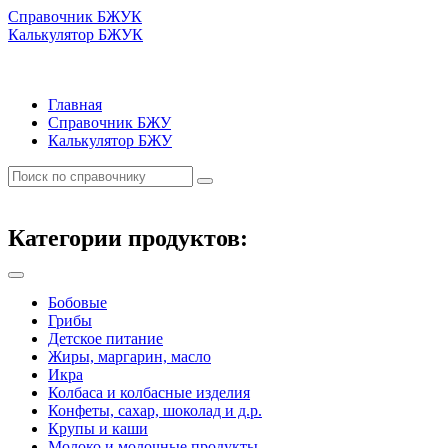
Справочник БЖУК
Калькулятор БЖУК
Главная
Справочник БЖУ
Калькулятор БЖУ
Категории продуктов:
Бобовые
Грибы
Детское питание
Жиры, маргарин, масло
Икра
Колбаса и колбасные изделия
Конфеты, сахар, шоколад и д.р.
Крупы и каши
Молоко и молочные продукты