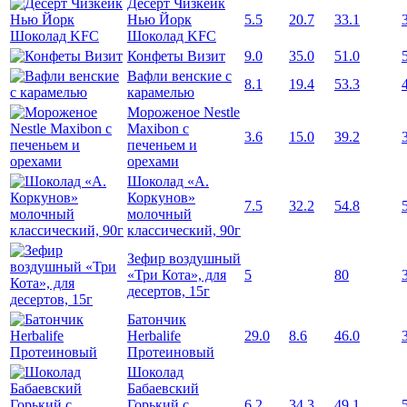
Десерт Чизкейк
Нью Йорк
5.5
20.7
33.1
Шоколад KFC
Конфеты Визит
9.0
35.0
51.0
Вафли венские с
8.1
19.4
53.3
карамелью
Мороженое Nestle
Maxibon с
3.6
15.0
39.2
печеньем и
орехами
Шоколад «А.
Коркунов»
7.5
32.2
54.8
молочный
классический, 90г
Зефир воздушный
«Три Кота», для
5
80
десертов, 15г
Батончик
Herbalife
29.0
8.6
46.0
Протеиновый
Шоколад
Бабаевский
Горький с
6.2
34.3
49.1