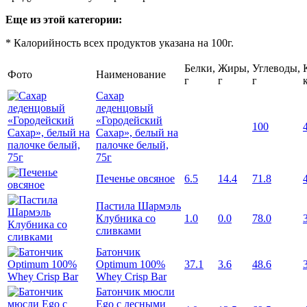
Еще из этой категории:
* Калорийность всех продуктов указана на 100г.
Белки,
Жиры,
Углеводы,
Фото
Наименование
г
г
г
Сахар
леденцовый
«Городейский
100
Сахар», белый на
палочке белый,
75г
Печенье овсяное
6.5
14.4
71.8
Пастила Шармэль
Клубника со
1.0
0.0
78.0
сливками
Батончик
Optimum 100%
37.1
3.6
48.6
Whey Crisp Bar
Батончик мюсли
Ego с лесными