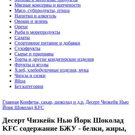
Мясные консервы и копчености
Мясо, субпродукты, птица
Напитки и алкоголь
Овощи и зелень
Орехи
Рыба и морепродукты
Салаты
Спортивное питание и добавки
Сухофрукты
Сырье и приправы
Торты и другие кондитерские изделия
Фрукты и ягоды
Хлеб, хлебобулочные изделия, мука
Чипсы и снэки
Яйца
Без категории
Главная
Конфеты, сахар, шоколад и д.р.
Десерт Чизкейк Нью
Йорк Шоколад KFC
Десерт Чизкейк Нью Йорк Шоколад
KFC содержание БЖУ - белки, жиры,