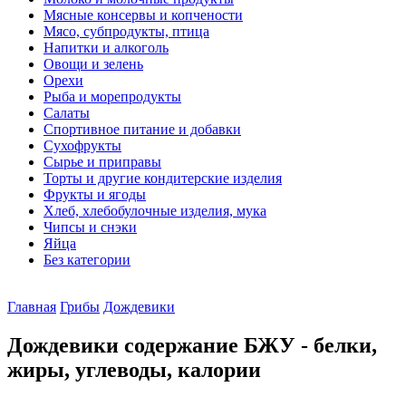
Мясные консервы и копчености
Мясо, субпродукты, птица
Напитки и алкоголь
Овощи и зелень
Орехи
Рыба и морепродукты
Салаты
Спортивное питание и добавки
Сухофрукты
Сырье и приправы
Торты и другие кондитерские изделия
Фрукты и ягоды
Хлеб, хлебобулочные изделия, мука
Чипсы и снэки
Яйца
Без категории
Главная
Грибы
Дождевики
Дождевики содержание БЖУ - белки,
жиры, углеводы, калории