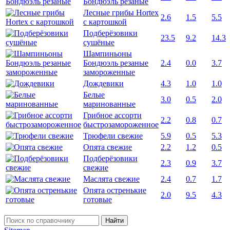
Бондюэль резаные
Лесные грибы Hortex
2.6
1.5
5.5
с картошкой
Подберёзовики
23.5
9.2
14.3
сушёные
Шампиньоны
Бондюэль резаные
2.4
0.0
3.7
замороженные
Дождевики
4.3
1.0
1.0
Белые
3.0
0.5
2.0
маринованные
Грибное ассорти
2.2
0.8
0.7
быстрозамороженное
Трюфели свежие
5.9
0.5
5.3
Опята свежие
2.2
1.2
0.5
Подберёзовики
2.3
0.9
3.7
свежие
Маслята свежие
2.4
0.7
1.7
Опята остренькие
2.0
9.5
4.3
готовые
Найти