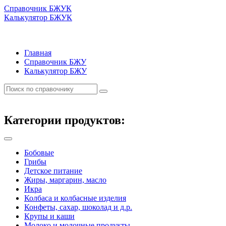
Справочник БЖУК
Калькулятор БЖУК
Главная
Справочник БЖУ
Калькулятор БЖУ
Категории продуктов:
Бобовые
Грибы
Детское питание
Жиры, маргарин, масло
Икра
Колбаса и колбасные изделия
Конфеты, сахар, шоколад и д.р.
Крупы и каши
Молоко и молочные продукты