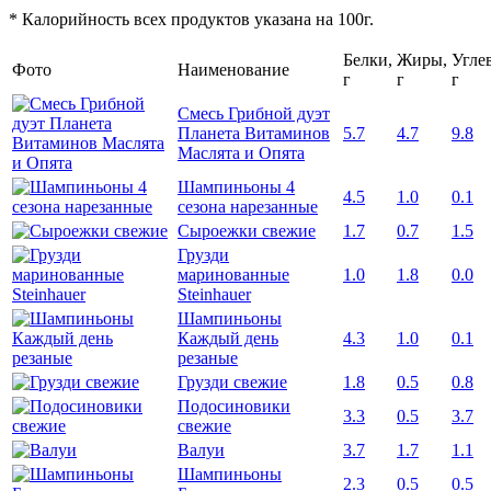
* Калорийность всех продуктов указана на 100г.
Белки,
Жиры,
Угле
Фото
Наименование
г
г
г
Смесь Грибной дуэт
Планета Витаминов
5.7
4.7
9.8
Маслята и Опята
Шампиньоны 4
4.5
1.0
0.1
сезона нарезанные
Сыроежки свежие
1.7
0.7
1.5
Грузди
маринованные
1.0
1.8
0.0
Steinhauer
Шампиньоны
Каждый день
4.3
1.0
0.1
резаные
Грузди свежие
1.8
0.5
0.8
Подосиновики
3.3
0.5
3.7
свежие
Валуи
3.7
1.7
1.1
Шампиньоны
2.3
0.5
0.5