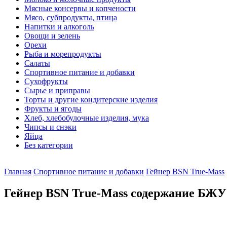
Мясные консервы и копчености
Мясо, субпродукты, птица
Напитки и алкоголь
Овощи и зелень
Орехи
Рыба и морепродукты
Салаты
Спортивное питание и добавки
Сухофрукты
Сырье и приправы
Торты и другие кондитерские изделия
Фрукты и ягоды
Хлеб, хлебобулочные изделия, мука
Чипсы и снэки
Яйца
Без категории
Главная
Спортивное питание и добавки
Гейнер BSN True-Mass
Гейнер BSN True-Mass содержание БЖУ 