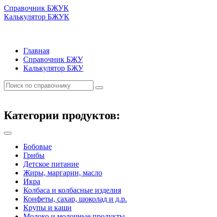
Справочник БЖУК
Калькулятор БЖУК
Главная
Справочник БЖУ
Калькулятор БЖУ
Категории продуктов:
Бобовые
Грибы
Детское питание
Жиры, маргарин, масло
Икра
Колбаса и колбасные изделия
Конфеты, сахар, шоколад и д.р.
Крупы и каши
Молоко и молочные продукты