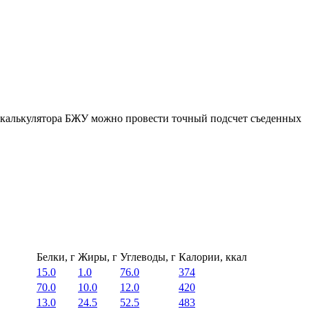
ю калькулятора БЖУ можно провести точный подсчет съеденных
Белки, г
Жиры, г
Углеводы, г
Калории, ккал
15.0
1.0
76.0
374
70.0
10.0
12.0
420
13.0
24.5
52.5
483