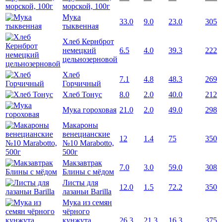
морской, 100г
Мука
33.0
9.0
23.0
305
тыквенная
Хлеб Кернброт
немецкий
6.5
4.0
39.3
222
цельнозерновой
Хлеб
7.1
4.8
48.3
269
Горчичный
Хлеб Тонус
8.0
2.0
40.0
212
Мука гороховая
21.0
2.0
49.0
298
Макароны
венецианские
12
1.4
75
350
№10 Marabotto,
500г
Макзавтрак
7.0
3.0
59.0
308
Блины с мёдом
Листы для
12.0
1.5
72.2
350
лазаньи Barilla
Мука из семян
чёрного
кунжута
26.3
21.3
16.3
375