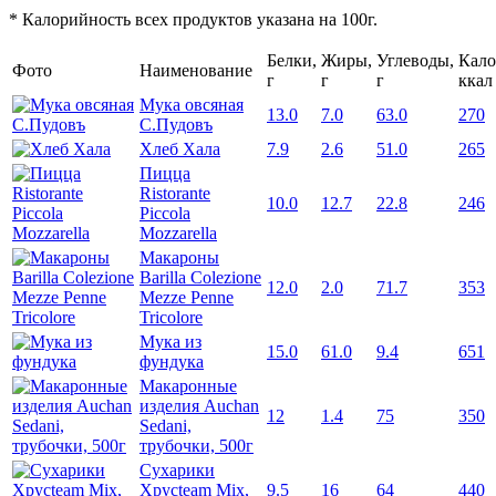
* Калорийность всех продуктов указана на 100г.
Белки,
Жиры,
Углеводы,
Кало
Фото
Наименование
г
г
г
ккал
Мука овсяная
13.0
7.0
63.0
270
С.Пудовъ
Хлеб Хала
7.9
2.6
51.0
265
Пицца
Ristorante
10.0
12.7
22.8
246
Piccola
Mozzarella
Макароны
Barilla Colezione
12.0
2.0
71.7
353
Mezze Penne
Tricolore
Мука из
15.0
61.0
9.4
651
фундука
Макаронные
изделия Auchan
12
1.4
75
350
Sedani,
трубочки, 500г
Сухарики
Хрусteam Mix,
9.5
16
64
440