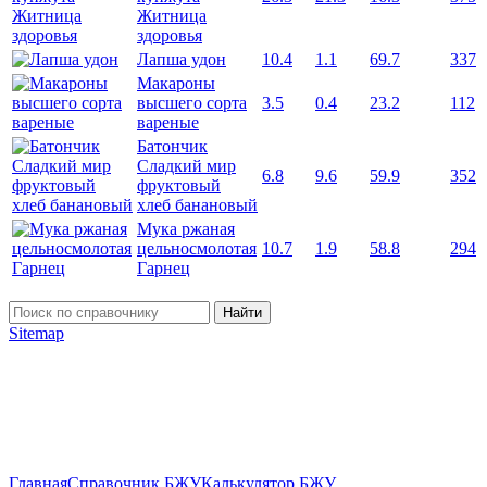
Житница
здоровья
Лапша удон
10.4
1.1
69.7
337
Макароны
высшего сорта
3.5
0.4
23.2
112
вареные
Батончик
Сладкий мир
6.8
9.6
59.9
352
фруктовый
хлеб банановый
Мука ржаная
цельносмолотая
10.7
1.9
58.8
294
Гарнец
Найти
Sitemap
Главная
Справочник БЖУ
Калькулятор БЖУ