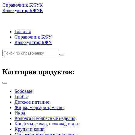
Справочник БЖУК
Калькулятор БЖУК
Главная
Справочник БЖУ
Калькулятор БЖУ
Категории продуктов:
Бобовые
Грибы
Детское питание
Жиры, маргарин, масло
Икра
Колбаса и колбасные изделия
Конфеты, сахар, шоколад и д.р.
Крупы и каши
Молоко и молочные продукты