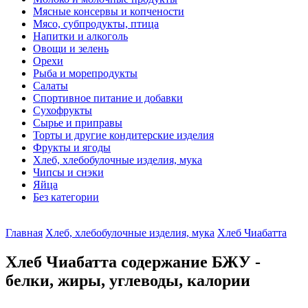
Мясные консервы и копчености
Мясо, субпродукты, птица
Напитки и алкоголь
Овощи и зелень
Орехи
Рыба и морепродукты
Салаты
Спортивное питание и добавки
Сухофрукты
Сырье и приправы
Торты и другие кондитерские изделия
Фрукты и ягоды
Хлеб, хлебобулочные изделия, мука
Чипсы и снэки
Яйца
Без категории
Главная
Хлеб, хлебобулочные изделия, мука
Хлеб Чиабатта
Хлеб Чиабатта содержание БЖУ -
белки, жиры, углеводы, калории