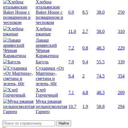
Хлебцы
итальянские
Baker House с
6.0
8.5
38.0
250
розмарином и
чесноком
Хлебцы
11.0
2.7
58.0
310
ржаные
Лаваш
армянский
7.2
0.8
48.3
229
Чёрная
Каракатица
Багель
7.9
9.4
55.5
339
Сухарики «От
Мартина»,
9.4
2
74.5
354
сметана и
зелень, 60г
Хлеб
7.1
4.8
48.3
269
Горчичный
Мука ржаная
цельносмолотая
10.7
1.9
58.8
294
Гарнец
Найти