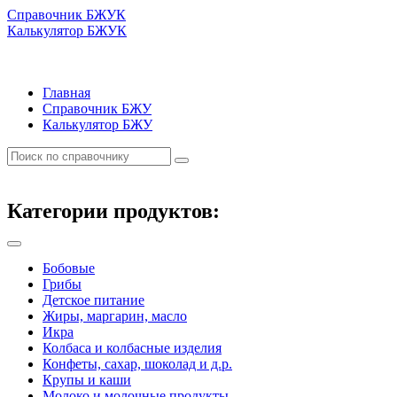
Справочник БЖУК
Калькулятор БЖУК
Главная
Справочник БЖУ
Калькулятор БЖУ
Категории продуктов:
Бобовые
Грибы
Детское питание
Жиры, маргарин, масло
Икра
Колбаса и колбасные изделия
Конфеты, сахар, шоколад и д.р.
Крупы и каши
Молоко и молочные продукты