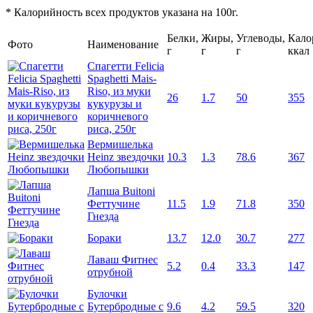
* Калорийность всех продуктов указана на 100г.
Белки,
Жиры,
Углеводы,
Кало
Фото
Наименование
г
г
г
ккал
Спагетти Felicia
Spaghetti Mais-
Riso, из муки
26
1.7
50
355
кукурузы и
коричневого
риса, 250г
Вермишелька
Heinz звездочки
10.3
1.3
78.6
367
Любопышки
Лапша Buitoni
Феттучине
11.5
1.9
71.8
350
Гнезда
Бораки
13.7
12.0
30.7
277
Лаваш Фитнес
5.2
0.4
33.3
147
отрубной
Булочки
Бутербродные с
9.6
4.2
59.5
320