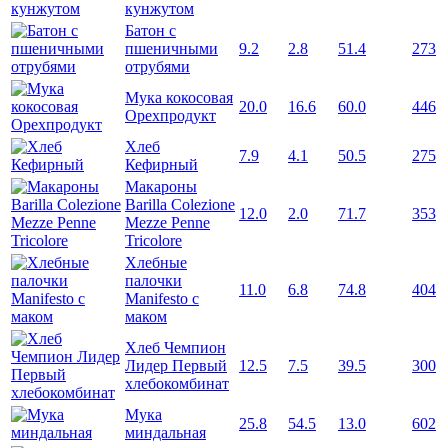
кунжутом
Батон с
пшеничными
9.2
2.8
51.4
273
отрубями
Мука кокосовая
20.0
16.6
60.0
446
Орехпродукт
Хлеб
7.9
4.1
50.5
275
Кефирный
Макароны
Barilla Colezione
12.0
2.0
71.7
353
Mezze Penne
Tricolore
Хлебные
палочки
11.0
6.8
74.8
404
Manifesto с
маком
Хлеб Чемпион
Лидер Первый
12.5
7.5
39.5
300
хлебокомбинат
Мука
25.8
54.5
13.0
602
миндальная