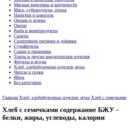
Мясные консервы и копчености
Мясо, субпродукты, птица
Напитки и алкоголь
Овощи и зелень
Орехи
Рыба и морепродукты
Салаты
Спортивное питание и добавки
Сухофрукты
Сырье и приправы
Торты и другие кондитерские изделия
Фрукты и ягоды
Хлеб, хлебобулочные изделия, мука
Чипсы и снэки
Яйца
Без категории
Главная
Хлеб, хлебобулочные изделия, мука
Хлеб с семечками
Хлеб с семечками содержание БЖУ -
белки, жиры, углеводы, калории