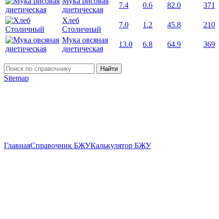
Мука рисовая
7.4
0.6
82.0
371
диетическая
Хлеб
7.0
1.2
45.8
210
Столичный
Мука овсяная
13.0
6.8
64.9
369
диетическая
Найти
Sitemap
Главная
Справочник БЖУ
Калькулятор БЖУ