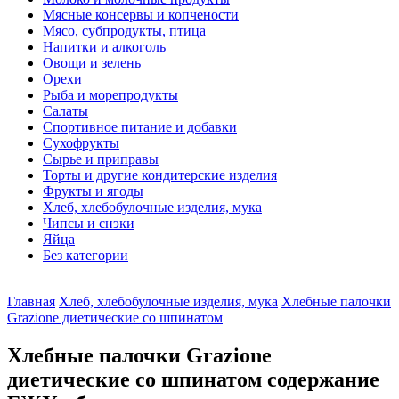
Мясные консервы и копчености
Мясо, субпродукты, птица
Напитки и алкоголь
Овощи и зелень
Орехи
Рыба и морепродукты
Салаты
Спортивное питание и добавки
Сухофрукты
Сырье и приправы
Торты и другие кондитерские изделия
Фрукты и ягоды
Хлеб, хлебобулочные изделия, мука
Чипсы и снэки
Яйца
Без категории
Главная
Хлеб, хлебобулочные изделия, мука
Хлебные палочки
Grazione диетические со шпинатом
Хлебные палочки Grazione
диетические со шпинатом содержание