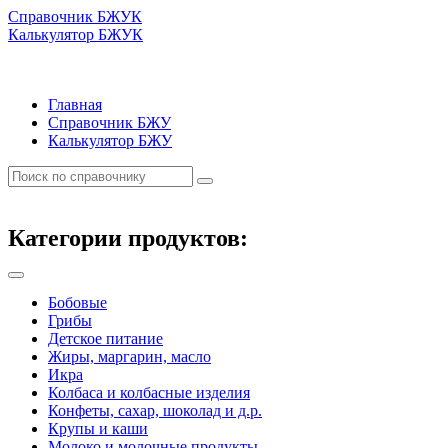
Справочник БЖУК
Калькулятор БЖУК
Главная
Справочник БЖУ
Калькулятор БЖУ
Категории продуктов:
Бобовые
Грибы
Детское питание
Жиры, маргарин, масло
Икра
Колбаса и колбасные изделия
Конфеты, сахар, шоколад и д.р.
Крупы и каши
Молоко и молочные продукты