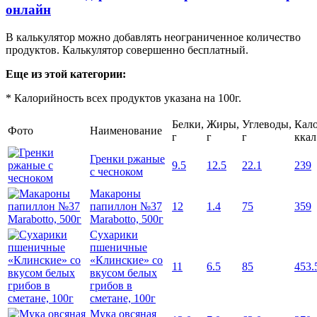
онлайн
В калькулятор можно добавлять неограниченное количество
продуктов. Калькулятор совершенно бесплатный.
Еще из этой категории:
* Калорийность всех продуктов указана на 100г.
Белки,
Жиры,
Углеводы,
Кало
Фото
Наименование
г
г
г
ккал
Гренки ржаные
9.5
12.5
22.1
239
с чесноком
Макароны
папиллон №37
12
1.4
75
359
Marabotto, 500г
Сухарики
пшеничные
«Клинские» со
11
6.5
85
453.
вкусом белых
грибов в
сметане, 100г
Мука овсяная