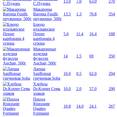
13.0
7.0
63.0
270
С.Пудовъ
Макароны
Baronia Fusilli,
13.5
1.3
70.8
354
пружинки, 500г
Блюдо
итальянское
Пенне
5.6
11.4
16.4
188
карбонара 4
сезона
Макаронные
изделия
14
1.5
69
350
фузилли
Auchan, 500г
Лапша
SanBonsai
10.0
0.5
62.0
294
гречневая Soba
Хлебцы
Dr.Korner Семь
10.0
2.0
57.0
290
злаков
Пицца
Ristorante
10.8
14.0
24.1
267
Quattro
Formaggi