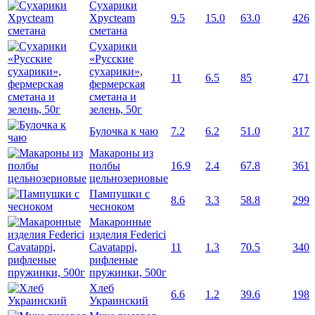
Сухарики
Хрусteam
9.5
15.0
63.0
426
сметана
Сухарики
«Русские
сухарики»,
11
6.5
85
471
фермерская
сметана и
зелень, 50г
Булочка к чаю
7.2
6.2
51.0
317
Макароны из
полбы
16.9
2.4
67.8
361
цельнозерновые
Пампушки с
8.6
3.3
58.8
299
чесноком
Макаронные
изделия Federici
Cavatappi,
11
1.3
70.5
340
рифленые
пружинки, 500г
Хлеб
6.6
1.2
39.6
198
Украинский