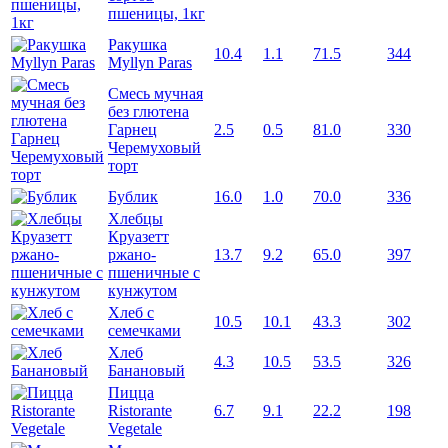
пшеницы, 1кг
Ракушка
10.4
1.1
71.5
344
Myllyn Paras
Смесь мучная
без глютена
Гарнец
2.5
0.5
81.0
330
Черемуховый
торт
Бублик
16.0
1.0
70.0
336
Хлебцы
Круазетт
ржано-
13.7
9.2
65.0
397
пшеничные с
кунжутом
Хлеб с
10.5
10.1
43.3
302
семечками
Хлеб
4.3
10.5
53.5
326
Банановый
Пицца
Ristorante
6.7
9.1
22.2
198
Vegetale