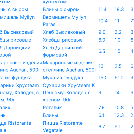
кунжутом
Блины с сыром
11.4
18.3
3
Вермишель Myllyn
10.4
1.1
7
Paras
Хлеб Высивковый
9.0
2.2
3
Хлебцы рисовые
6.0
1.0
6
Хлеб Дарницкий
6.5
1.5
4
формовой
Макаронные изделия
13
2.5
6
стеллине Auchan, 500г
Мука из фундука
15.0
61.0
9
Сухарики Хрусteam К
Пенному, Холодец с
9
14
6
хреном, 90г
Рогалик
7.9
10.8
5
Блины
6.1
12.3
2
Пицца Ristorante
6.7
9.1
2
Vegetale