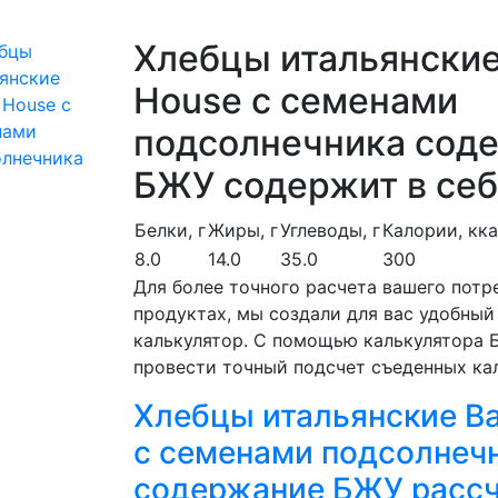
Хлебцы итальянские
House с семенами
подсолнечника сод
БЖУ содержит в себ
Белки, г
Жиры, г
Углеводы, г
Калории, кк
8.0
14.0
35.0
300
Для более точного расчета вашего потр
продуктах, мы создали для вас удобный
калькулятор. С помощью калькулятора
провести точный подсчет съеденных ка
Хлебцы итальянские Ba
с семенами подсолнеч
содержание БЖУ рассч