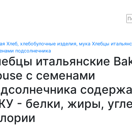
ая
Хлеб, хлебобулочные изделия, мука
Хлебцы итальянс
енами подсолнечника
ебцы итальянские Ba
ouse с семенами
одсолнечника содерж
У - белки, жиры, угл
алории