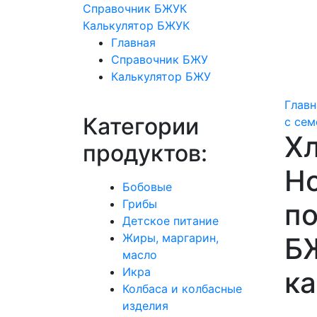
Справочник БЖУК
Калькулятор БЖУК
Главная
Справочник БЖУ
Калькулятор БЖУ
Главн
Категории
с сем
Хл
продуктов:
H
Бобовые
Грибы
п
Детское питание
Жиры, маргарин,
БЖ
масло
Икра
к
Колбаса и колбасные
изделия