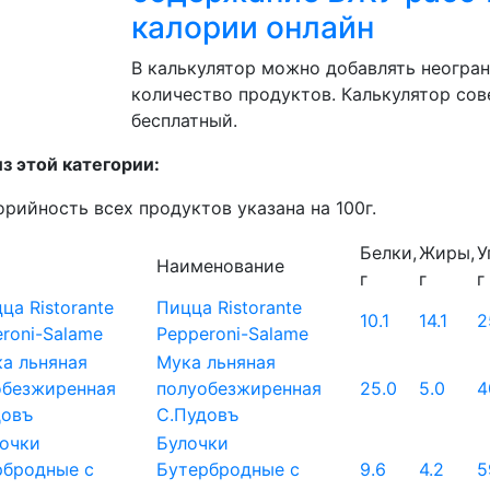
калории онлайн
В калькулятор можно добавлять неогра
количество продуктов. Калькулятор со
бесплатный.
з этой категории:
орийность всех продуктов указана на 100г.
Белки,
Жиры,
У
Наименование
г
г
г
Пицца Ristorante
10.1
14.1
2
Pepperoni-Salame
Мука льняная
полуобезжиренная
25.0
5.0
4
С.Пудовъ
Булочки
Бутербродные с
9.6
4.2
5