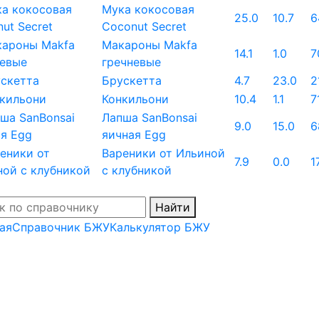
Мука кокосовая
25.0
10.7
6
Coconut Secret
Макароны Makfa
14.1
1.0
7
гречневые
Брускетта
4.7
23.0
2
Конкильони
10.4
1.1
7
Лапша SanBonsai
9.0
15.0
6
яичная Egg
Вареники от Ильиной
7.9
0.0
1
с клубникой
Найти
ая
Справочник БЖУ
Калькулятор БЖУ