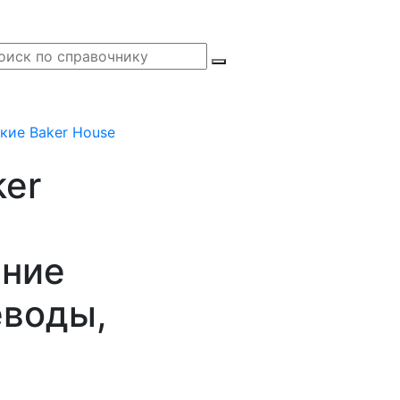
кие Baker House
ker
ание
еводы,