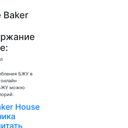
 Baker
ержание
е:
ал
ебления БЖУ в
 онлайн
 БЖУ можно
лорий.
ker House
ника
итать