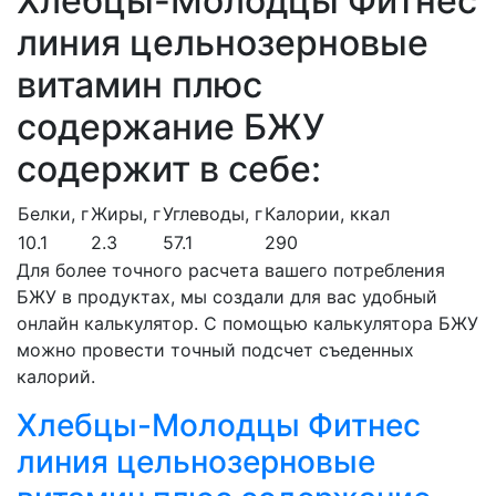
Хлебцы-Молодцы Фитнес
линия цельнозерновые
витамин плюс
содержание БЖУ
содержит в себе:
Белки, г
Жиры, г
Углеводы, г
Калории, ккал
10.1
2.3
57.1
290
Для более точного расчета вашего потребления
БЖУ в продуктах, мы создали для вас удобный
онлайн калькулятор. С помощью калькулятора БЖУ
можно провести точный подсчет съеденных
калорий.
Хлебцы-Молодцы Фитнес
линия цельнозерновые