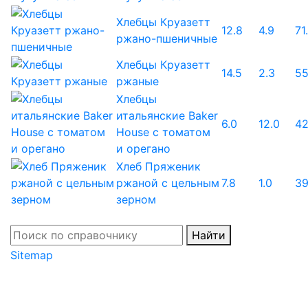
Хлебцы Круазетт
12.8
4.9
71
ржано-пшеничные
Хлебцы Круазетт
14.5
2.3
55
ржаные
Хлебцы
итальянские Baker
6.0
12.0
42
House с томатом
и орегано
Хлеб Пряженик
ржаной с цельным
7.8
1.0
39
зерном
Найти
Sitemap