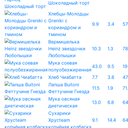
Шоколадный торт
Хлебцы-Молодцы
Greniki с
9.9
3.4
57
кориандром и
тмином
Вермишелька
Heinz звездочки
10.3
1.3
78
Любопышки
Мука соевая
43.0
9.5
19
полуобезжиренная
Хлеб Чиабатта
7.7
3.8
47
Лапша Buitoni
11.5
1.9
71
Феттучине Гнезда
Мука овсяная
13.0
6.8
64
диетическая
Сухарики
Хрусteam
9.1
14.4
64
копчёная колбаска