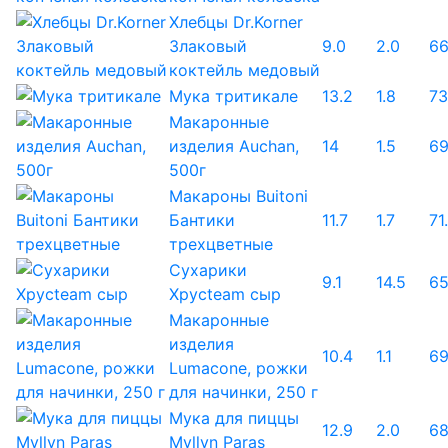
Хлебцы Dr.Korner
Злаковый
9.0
2.0
66
коктейль медовый
Мука тритикале
13.2
1.8
73
Макаронные
изделия Auchan,
14
1.5
6
500г
Макароны Buitoni
Бантики
11.7
1.7
71
трехцветные
Сухарики
9.1
14.5
65
Хрусteam сыр
Макаронные
изделия
10.4
1.1
69
Lumacone, рожки
для начинки, 250 г
Мука для пиццы
12.9
2.0
68
Myllyn Paras