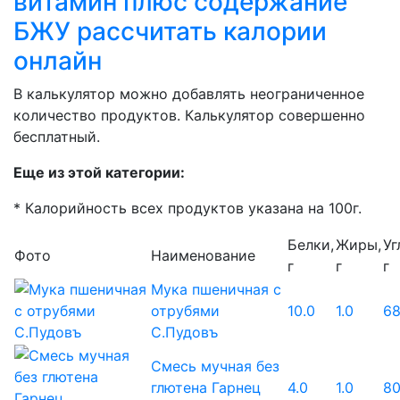
витамин плюс содержание
БЖУ рассчитать калории
онлайн
В калькулятор можно добавлять неограниченное
количество продуктов. Калькулятор совершенно
бесплатный.
Еще из этой категории:
* Калорийность всех продуктов указана на 100г.
Белки,
Жиры,
Уг
Фото
Наименование
г
г
г
Мука пшеничная с
отрубями
10.0
1.0
68
С.Пудовъ
Смесь мучная без
глютена Гарнец
4.0
1.0
80