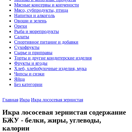
Мясные консервы и копчености
Мясо, субпродукты, птица
Напитки и алкоголь
Овощи и зелень
Орехи
Рыба и морепродукты
Салаты
Спортивное питание и добавки
Сухофрукты
Сырье и приправы
Торты и другие кондитерские изделия
Фрукты и ягоды
Хлеб, хлебобулочные изделия, мука
Чипсы и снэки
Яйца
Без категории
Главная
Икра
Икра лососевая зернистая
Икра лососевая зернистая содержание
БЖУ - белки, жиры, углеводы,
калории