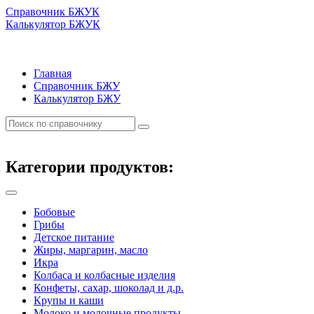
Справочник БЖУК
Калькулятор БЖУК
Главная
Справочник БЖУ
Калькулятор БЖУ
Категории продуктов:
Бобовые
Грибы
Детское питание
Жиры, маргарин, масло
Икра
Колбаса и колбасные изделия
Конфеты, сахар, шоколад и д.р.
Крупы и каши
Молоко и молочные продукты