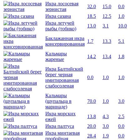
Икра лососевая
32.0
15.0
0.0
зернистая
Икра сазана
18.5
12.5
1.0
Икра летучей
13.0
3.1
10.0
рыбы (тобико)
Баклажанная икра
1.7
13.3
5.1
консервированная
Кальмары
14.2
13.4
1.8
жареные
Икра Балтийский
берег черная
0.0
1.0
1.0
имитированная
слабосоленая
Кальмары
(щупальца в
70.0
1.0
3.0
маринаде)
Икра морских
13.8
4.3
2.5
ежей
Икра палтуса
20.0
3.0
0.0
Икра минтаевая
28.4
1.9
0.0
пробойная