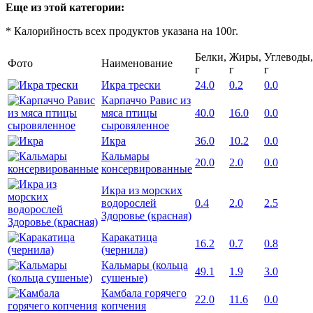
Еще из этой категории:
* Калорийность всех продуктов указана на 100г.
Белки,
Жиры,
Углеводы,
Фото
Наименование
г
г
г
Икра трески
24.0
0.2
0.0
Карпаччо Равис из
мяса птицы
40.0
16.0
0.0
сыровяленное
Икра
36.0
10.2
0.0
Кальмары
20.0
2.0
0.0
консервированные
Икра из морских
водорослей
0.4
2.0
2.5
Здоровье (красная)
Каракатица
16.2
0.7
0.8
(чернила)
Кальмары (кольца
49.1
1.9
3.0
сушеные)
Камбала горячего
22.0
11.6
0.0
копчения