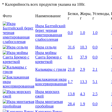
* Калорийность всех продуктов указана на 100г.
Белки,
Жиры,
Углеводы,
Фото
Наименование
г
г
г
Икра Балтийский
берег черная
0.0
1.0
1.0
имитированная
слабосоленая
Икра сельди
31.6
10.3
0.0
Икра мойвы
Санта Бремор с
8.1
37.9
0.0
креветкой
Кальмары с гриля
21.8
2.9
2.1
Баклажанная икра
1.7
13.3
5.1
консервированная
Икра морских
13.8
4.3
2.5
ежей
Икра минтаевая
28.4
1.9
0.0
пробойная
Карпаччо Равис