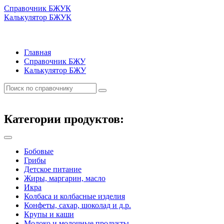
Справочник БЖУК
Калькулятор БЖУК
Главная
Справочник БЖУ
Калькулятор БЖУ
Категории продуктов:
Бобовые
Грибы
Детское питание
Жиры, маргарин, масло
Икра
Колбаса и колбасные изделия
Конфеты, сахар, шоколад и д.р.
Крупы и каши
Молоко и молочные продукты