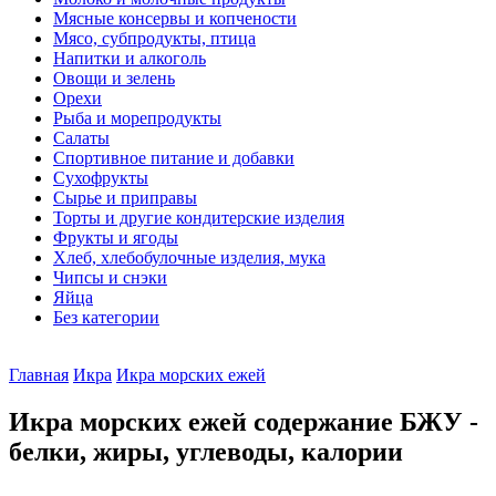
Мясные консервы и копчености
Мясо, субпродукты, птица
Напитки и алкоголь
Овощи и зелень
Орехи
Рыба и морепродукты
Салаты
Спортивное питание и добавки
Сухофрукты
Сырье и приправы
Торты и другие кондитерские изделия
Фрукты и ягоды
Хлеб, хлебобулочные изделия, мука
Чипсы и снэки
Яйца
Без категории
Главная
Икра
Икра морских ежей
Икра морских ежей содержание БЖУ -
белки, жиры, углеводы, калории