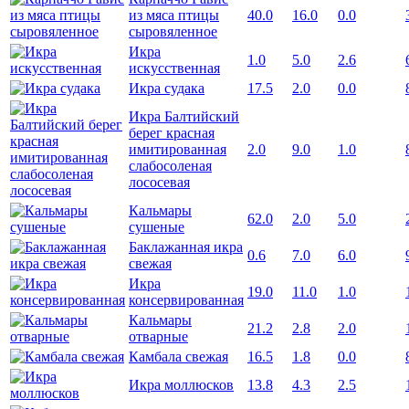
из мяса птицы
40.0
16.0
0.0
сыровяленное
Икра
1.0
5.0
2.6
искусственная
Икра судака
17.5
2.0
0.0
Икра Балтийский
берег красная
имитированная
2.0
9.0
1.0
слабосоленая
лососевая
Кальмары
62.0
2.0
5.0
сушеные
Баклажанная икра
0.6
7.0
6.0
свежая
Икра
19.0
11.0
1.0
консервированная
Кальмары
21.2
2.8
2.0
отварные
Камбала свежая
16.5
1.8
0.0
Икра моллюсков
13.8
4.3
2.5