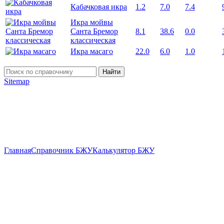
Кабачковая икра
1.2
7.0
7.4
Икра мойвы
Санта Бремор
8.1
38.6
0.0
классическая
Икра масаго
22.0
6.0
1.0
Найти
Sitemap
Главная
Справочник БЖУ
Калькулятор БЖУ