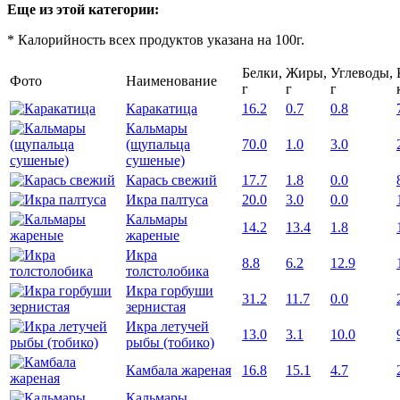
Еще из этой категории:
* Калорийность всех продуктов указана на 100г.
Белки,
Жиры,
Углеводы,
Фото
Наименование
г
г
г
Каракатица
16.2
0.7
0.8
Кальмары
(щупальца
70.0
1.0
3.0
сушеные)
Карась свежий
17.7
1.8
0.0
Икра палтуса
20.0
3.0
0.0
Кальмары
14.2
13.4
1.8
жареные
Икра
8.8
6.2
12.9
толстолобика
Икра горбуши
31.2
11.7
0.0
зернистая
Икра летучей
13.0
3.1
10.0
рыбы (тобико)
Камбала жареная
16.8
15.1
4.7
Кальмары