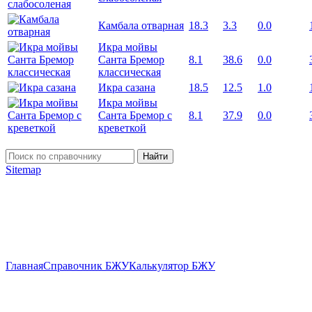
Камбала отварная
18.3
3.3
0.0
Икра мойвы
Санта Бремор
8.1
38.6
0.0
классическая
Икра сазана
18.5
12.5
1.0
Икра мойвы
Санта Бремор с
8.1
37.9
0.0
креветкой
Найти
Sitemap
Главная
Справочник БЖУ
Калькулятор БЖУ