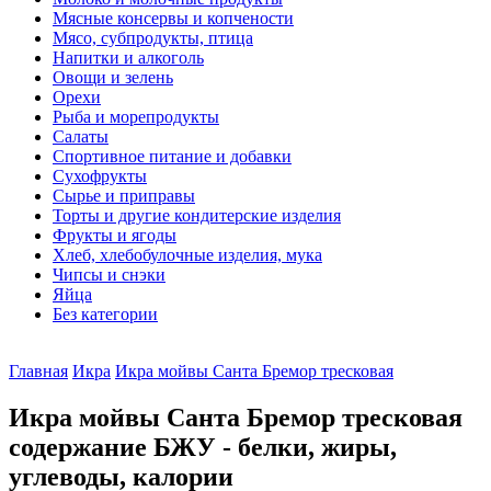
Мясные консервы и копчености
Мясо, субпродукты, птица
Напитки и алкоголь
Овощи и зелень
Орехи
Рыба и морепродукты
Салаты
Спортивное питание и добавки
Сухофрукты
Сырье и приправы
Торты и другие кондитерские изделия
Фрукты и ягоды
Хлеб, хлебобулочные изделия, мука
Чипсы и снэки
Яйца
Без категории
Главная
Икра
Икра мойвы Санта Бремор тресковая
Икра мойвы Санта Бремор тресковая
содержание БЖУ - белки, жиры,
углеводы, калории