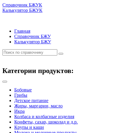
Справочник БЖУК
Калькулятор БЖУК
Главная
Справочник БЖУ
Калькулятор БЖУ
Категории продуктов:
Бобовые
Грибы
Детское питание
Жиры, маргарин, масло
Икра
Колбаса и колбасные изделия
Конфеты, сахар, шоколад и д.р.
Крупы и каши
Молоко и молочные продукты