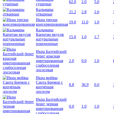
62.0
2.0
5.0
сушеные
Кальмары
21.2
2.8
2.0
отварные
Икра трески
19.0
11.0
1.0
консервированная
Кальмары
Капитан вкусов
15.0
1.0
1.7
натуральные
порционные
Икра Балтийский
берег красная
имитированная
2.0
9.0
1.0
слабосоленая
лососевая
Икра мойвы
Санта Бремор с
8.8
36.9
0.0
копчёным
лососем
Икра Балтийский
берег черная
0.0
1.0
1.0
имитированная
слабосоленая